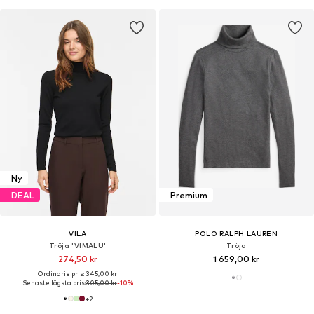
Ny
DEAL
Premium
VILA
POLO RALPH LAUREN
Tröja 'VIMALU'
Tröja
274,50 kr
1 659,00 kr
Ordinarie pris: 345,00 kr
Senaste lägsta pris:
305,00 kr
-10%
+
2