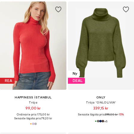
Ny
REA
DEAL
HAPPINESS İSTANBUL
ONLY
Tröja
Tröja 'ONLOLIVIA'
99,00 kr
339,15 kr
Ordinarie pris: 175,00 kr
Senaste lägsta pris:
399,00 kr
-15%
Senaste lägsta pris:
79,20 kr
+
5