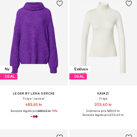
Ny
Exklusiv
DEAL
DEAL
LEGER BY LENA GERCKE
KAVAZI
Tröja 'Jarine'
Tröja
483,65 kr
203,40 kr
Senaste lägsta pris:
569,00 kr
-15%
Ordinarie pris: 569,00 kr
Senaste lägsta pris:
203,40 kr