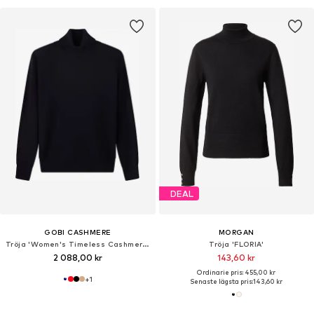
DEAL
GOBI CASHMERE
MORGAN
Tröja 'Women's Timeless Cashmere Turtleneck Sweater'
Tröja 'FLORIA'
2 088,00 kr
143,60 kr
Ordinarie pris: 455,00 kr
+
1
Senaste lägsta pris:
143,60 kr