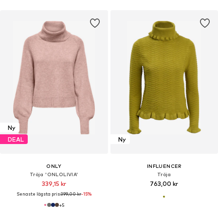
Ny
DEAL
Ny
ONLY
INFLUENCER
Tröja 'ONLOLIVIA'
Tröja
339,15 kr
763,00 kr
Senaste lägsta pris:
399,00 kr
-15%
+
5