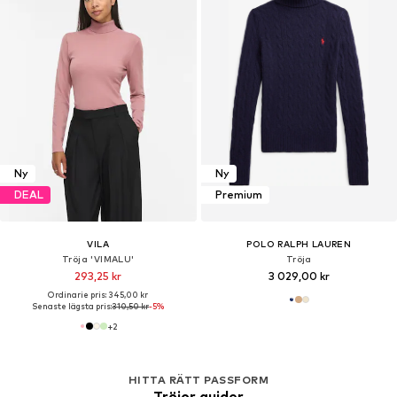
Ny
Ny
DEAL
Premium
VILA
POLO RALPH LAUREN
Tröja 'VIMALU'
Tröja
293,25 kr
3 029,00 kr
Ordinarie pris: 345,00 kr
Senaste lägsta pris:
310,50 kr
-5%
+
2
HITTA RÄTT PASSFORM
Tröjor guider