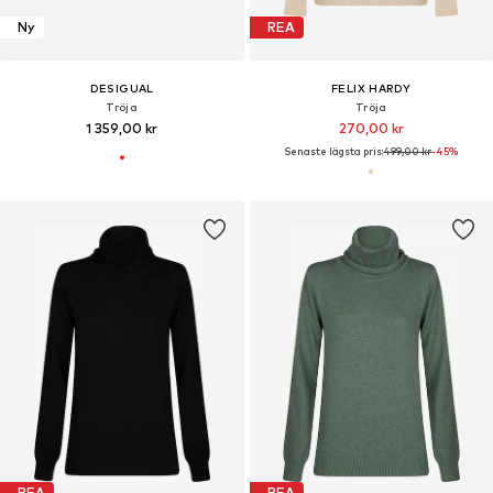
Ny
REA
DESIGUAL
FELIX HARDY
Tröja
Tröja
1 359,00 kr
270,00 kr
Senaste lägsta pris:
499,00 kr
-45%
REA
REA