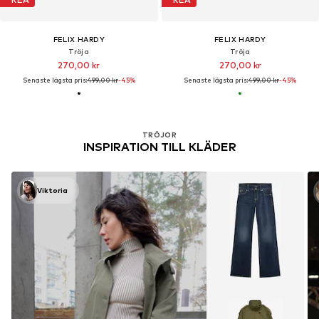
FELIX HARDY
FELIX HARDY
Tröja
Tröja
270,00 kr
270,00 kr
Senaste lägsta pris:
499,00 kr
-45%
Senaste lägsta pris:
499,00 kr
-45%
TRÖJOR
INSPIRATION TILL KLÄDER
Viktoria