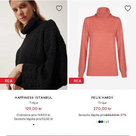
REA
REA
HAPPINESS İSTANBUL
FELIX HARDY
Tröja
Tröja
129,00 kr
270,00 kr
Ordinarie pris: 149,00 kr
Senaste lägsta pris:
630,00 kr
-57%
Senaste lägsta pris:
112,50 kr
+
1