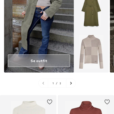
Se outfit
1
/
2