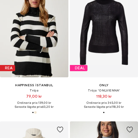
REA
DEAL
HAPPINESS İSTANBUL
ONLY
Tröja
Tröja 'ONLVIENNA'
79,00 kr
118,30 kr
Ordinarie pris: 139,00 kr
Ordinarie pris: 345,00 kr
Senaste lägsta pris:
63,20 kr
Senaste lägsta pris:
118,30 kr