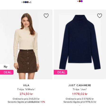
+
5
Ny
DEAL
DEAL
VILA
JUST CASHMERE
Tröja 'VIMalu'
Tröja 'Juni'
274,50 kr
1 978,02 kr
Ordinarie pris: 345,00 kr
Ordinarie pris: 3 076,92 kr
Senaste lägsta pris:
305,00 kr
-10%
Senaste lägsta pris:
1 978,02 kr