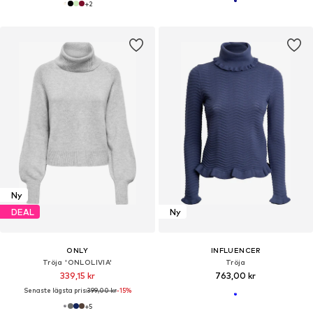
+
2
Ny
DEAL
Ny
ONLY
INFLUENCER
Tröja 'ONLOLIVIA'
Tröja
339,15 kr
763,00 kr
Senaste lägsta pris:
399,00 kr
-15%
+
5