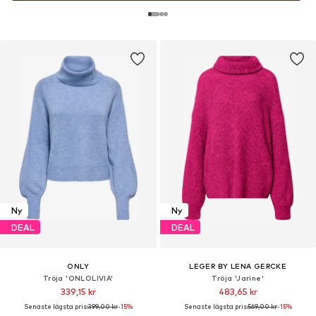
Ny
Ny
DEAL
DEAL
ONLY
LEGER BY LENA GERCKE
Tröja 'ONLOLIVIA'
Tröja 'Jarine'
339,15 kr
483,65 kr
Senaste lägsta pris:
399,00 kr
-15%
Senaste lägsta pris:
569,00 kr
-15%