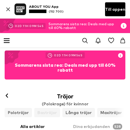
ABOUT YOU App
Till appen
(152 700)
Sommarens sista rea: Deals med upp
02
D
11
H
09
M
51
S
till 60% rabatt
02
D
11
H
09
M
51
S
Sommarens sista rea: Deals med upp till 60%
rabatt
Tröjor
(Polokrage) för kvinnor
Polotröjor
Baströjor
Långa tröjor
Maxitröjor
Alla artiklar
Dina erbjudanden
528