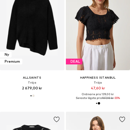
Ny
Premium
DEAL
ALLSAINTS
HAPPINESS İSTANBUL
Tröja
Tröja
2 679,00 kr
47,60 kr
Ordinarie pris: 139,00 kr
Senaste lägsta pris:
107,10 kr
-55%