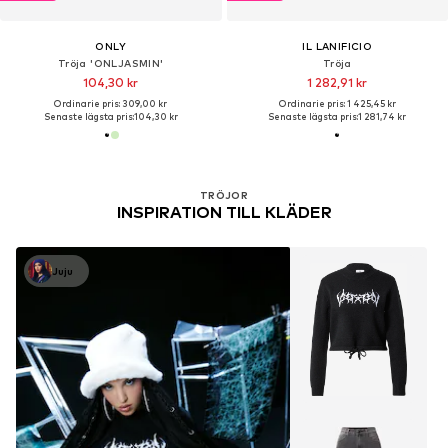
ONLY
IL LANIFICIO
Tröja 'ONLJASMIN'
Tröja
104,30 kr
1 282,91 kr
Ordinarie pris: 309,00 kr
Ordinarie pris: 1 425,45 kr
Senaste lägsta pris:
104,30 kr
Senaste lägsta pris:
1 281,74 kr
TRÖJOR
INSPIRATION TILL KLÄDER
Juju