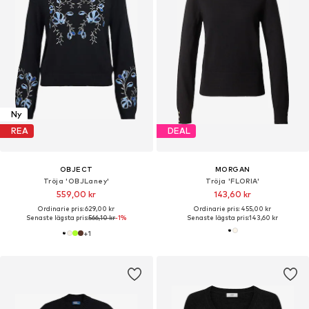
Ny
REA
DEAL
OBJECT
MORGAN
Tröja 'OBJLaney'
Tröja 'FLORIA'
559,00 kr
143,60 kr
Ordinarie pris: 629,00 kr
Ordinarie pris: 455,00 kr
Senaste lägsta pris:
566,10 kr
-1%
Senaste lägsta pris:
143,60 kr
+
1