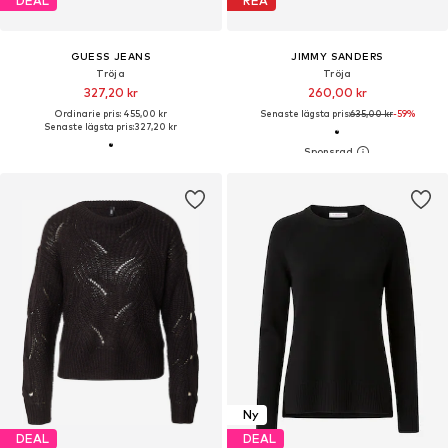
DEAL
REA
GUESS JEANS
JIMMY SANDERS
Tröja
Tröja
327,20 kr
260,00 kr
Ordinarie pris: 455,00 kr
Senaste lägsta pris:
635,00 kr
-59%
Senaste lägsta pris:
327,20 kr
Ny
DEAL
DEAL