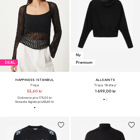
Ny
DEAL
Premium
HAPPINESS İSTANBUL
ALLSAINTS
Tröja
Tröja 'Ridley'
55,60 kr
1 699,00 kr
Ordinarie pris: 175,00 kr
Senaste lägsta pris:
55,60 kr