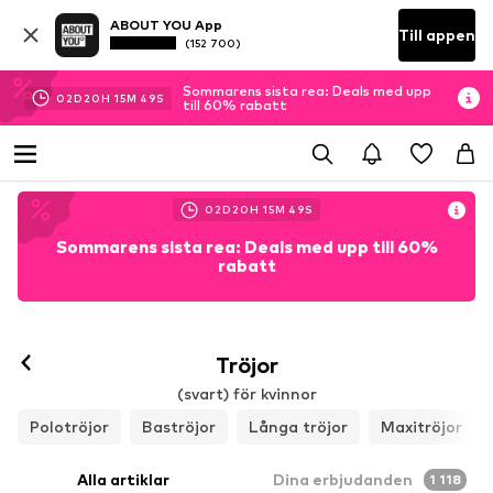
ABOUT YOU App
Till appen
(152 700)
Sommarens sista rea: Deals med upp
02
D
20
H
15
M
47
S
till 60% rabatt
02
D
20
H
15
M
47
S
Sommarens sista rea: Deals med upp till 60%
rabatt
Tröjor
(svart) för kvinnor
Polotröjor
Baströjor
Långa tröjor
Maxitröjor
Alla artiklar
Dina erbjudanden
1 118