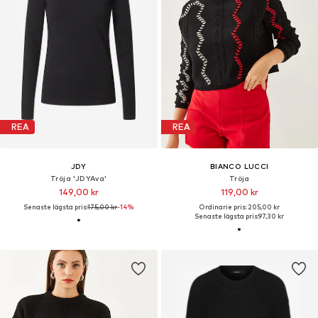
REA
REA
JDY
BIANCO LUCCI
Tröja 'JDYAva'
Tröja
149,00 kr
119,00 kr
Senaste lägsta pris:
175,00 kr
-14%
Ordinarie pris: 205,00 kr
Senaste lägsta pris:
97,30 kr