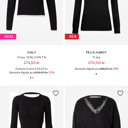
DEAL
REA
ONLY
FELIX HARDY
Tröja 'ONLCONTA'
Tröja
274,50 kr
270,00 kr
Ordinarie pris: 345,00 kr
Senaste lägsta pris:
555,00 kr
-51%
Senaste lägsta pris:
305,00 kr
-10%