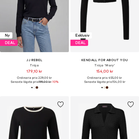
Ny
Exklusiv
DEAL
DEAL
JJ REBEL
KENDALL FOR ABOUT YOU
Tröja
Tröja 'Mary'
179,10 kr
154,00 kr
Ordinarie pris: 229,00 kr
Ordinarie pris: 455,00 kr
Senaste lägsta pris:
199,00 kr
-10%
Senaste lägsta pris:
154,00 kr