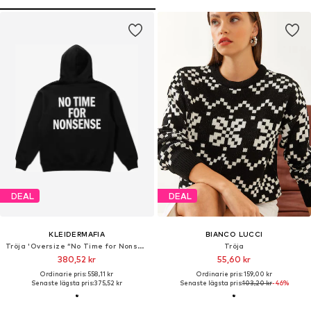
DEAL
DEAL
KLEIDERMAFIA
BIANCO LUCCI
Tröja 'Oversize “No Time for Nonsense” Hoodie - Black and White'
Tröja
380,52 kr
55,60 kr
Ordinarie pris: 558,11 kr
Ordinarie pris: 159,00 kr
Senaste lägsta pris:
375,52 kr
Senaste lägsta pris:
103,20 kr
-46%