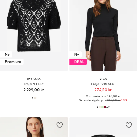
Ny
Ny
Premium
DEAL
IVY OAK
VILA
Tröja 'FELIZ'
Tröja 'VIMALU'
2 229,00 kr
274,50 kr
Ordinarie pris: 345,00 kr
Senaste lägsta pris:
305,00 kr
-10%
+
2