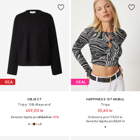
REA
DEAL
OBJECT
HAPPINESS İSTANBUL
Tröja 'OBJReynard'
Tröja
459,00 kr
55,60 kr
Senaste lägsta pris:
515,00 kr
-10%
Ordinarie pris: 175,00 kr
Senaste lägsta pris:
55,60 kr
+
9