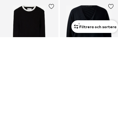
1
Filtrera och sortera
Ny
DEAL
DEAL
BERSHKA
OUI
Tröja
Tröja 'Freyja'
87,60 kr
737,10 kr
Ordinarie pris: 299,00 kr
Ordinarie pris: 915,00 kr
Senaste lägsta pris:
87,60 kr
Senaste lägsta pris:
819,00 kr
-10%