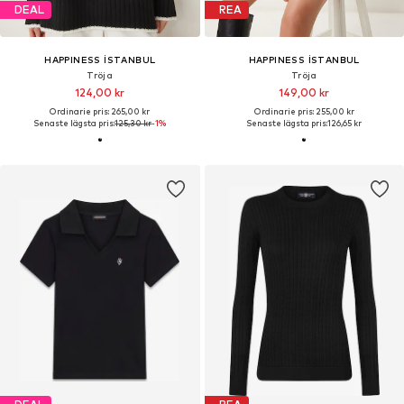
DEAL
REA
HAPPINESS İSTANBUL
HAPPINESS İSTANBUL
Tröja
Tröja
124,00 kr
149,00 kr
Ordinarie pris: 265,00 kr
Ordinarie pris: 255,00 kr
Senaste lägsta pris:
125,30 kr
-1%
Senaste lägsta pris:
126,65 kr