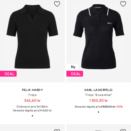
Ny
DEAL
DEAL
FELIX HARDY
KARL LAGERFELD
Tröja
Tröja 'Essential'
345,60 kr
1 350,30 kr
Ordinarie pris: 541,96 kr
Senaste lägsta pris:
1 929,00 kr
-30%
Senaste lägsta pris:
345,60 kr