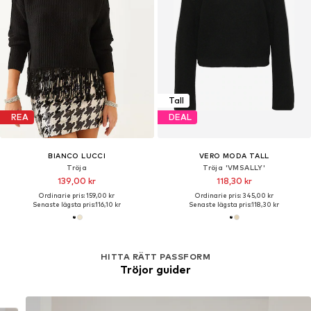
Tall
REA
DEAL
BIANCO LUCCI
VERO MODA TALL
Tröja
Tröja 'VMSALLY'
139,00 kr
118,30 kr
Ordinarie pris: 159,00 kr
Ordinarie pris: 345,00 kr
Senaste lägsta pris:
116,10 kr
Senaste lägsta pris:
118,30 kr
HITTA RÄTT PASSFORM
Tröjor guider