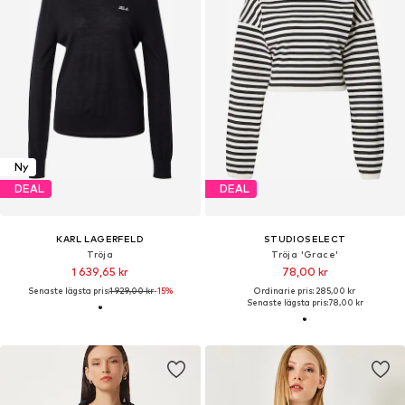
Ny
DEAL
DEAL
KARL LAGERFELD
STUDIOSELECT
Tröja
Tröja 'Grace'
1 639,65 kr
78,00 kr
Senaste lägsta pris:
1 929,00 kr
-15%
Ordinarie pris: 285,00 kr
Senaste lägsta pris:
78,00 kr