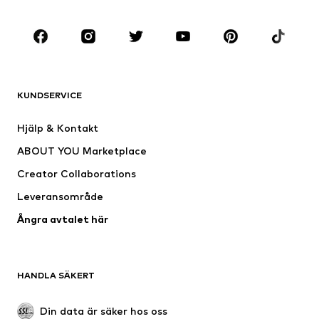
KLÄDER
Nytt
Populärt
Shirts
Jeans
KUNDSERVICE
Jackor
Sweat
Byxor
Skjortor
Hjälp & Kontakt
Underkläder
Tröjor & koftor
ABOUT YOU Marketplace
Kostymer & kavajer
Rockar
Creator Collaborations
Badkläder
Stora storlekar
Leveransområde
Tillfällen
Exklusiv
Ångra avtalet här
Upcycling
SKOR
HANDLA SÄKERT
Nytt
Populärt
Boots & stövlar
Sneakers
Din data är säker hos oss