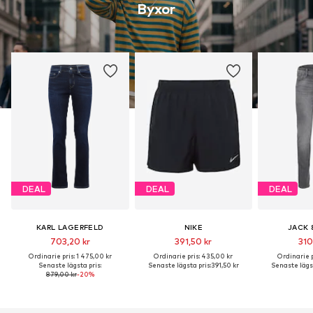
Byxor
DEAL
DEAL
DEAL
KARL LAGERFELD
NIKE
JACK 
703,20 kr
391,50 kr
310
Ordinarie pris: 1 475,00 kr
Ordinarie pris: 435,00 kr
Ordinarie p
Senaste lägsta pris:
Senaste lägsta pris:
391,50 kr
Senaste lägst
879,00 kr
-20%