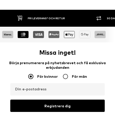
30 DAGARS ÖPPET KÖP
SHOPPA NU. 
Missa inget!
Börja prenumerera på nyhetsbrevet och få exklusiva
erbjudanden
För kvinnor
För män
Din e-postadress
Registrera dig