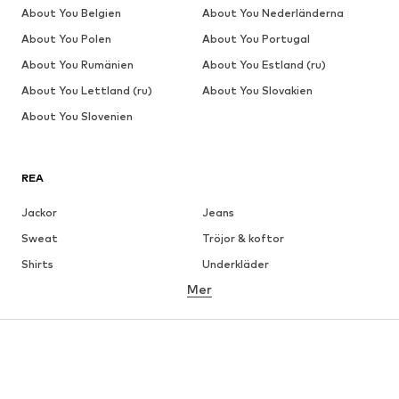
About You Belgien
About You Nederländerna
About You Polen
About You Portugal
About You Rumänien
About You Estland (ru)
About You Lettland (ru)
About You Slovakien
About You Slovenien
REA
Jackor
Jeans
Sweat
Tröjor & koftor
Shirts
Underkläder
Mer
Byxor
Skjortor
Rockar
Kostymer & kavajer
Badkläder
Stora storlekar
Skor
Sport
Accessoarer
Premium