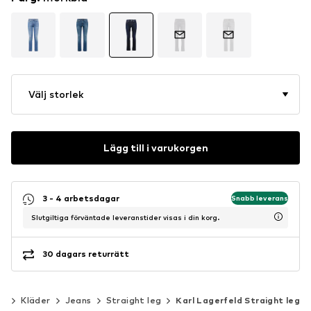
Välj storlek
Lägg till i varukorgen
3 - 4 arbetsdagar
Snabb leverans
Slutgiltiga förväntade leveranstider visas i din korg.
30 dagars returrätt
än
Kläder
Jeans
Straight leg
Karl Lagerfeld Straight leg