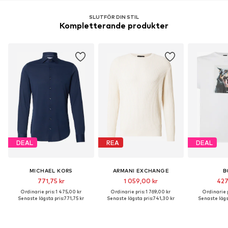
SLUTFÖR DIN STIL
Kompletterande produkter
DEAL
REA
DEAL
MICHAEL KORS
ARMANI EXCHANGE
B
771,75 kr
1 059,00 kr
427
Ordinarie pris: 1 475,00 kr
Ordinarie pris: 1 769,00 kr
Ordinarie p
Senaste lägsta pris:
771,75 kr
Senaste lägsta pris:
741,30 kr
Senaste lägst