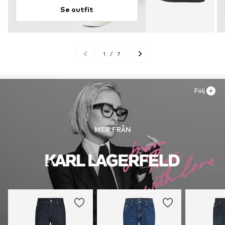
Se outfit
1
/
7
Följ
MER FRÅN