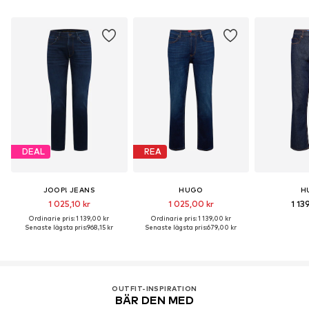
DEAL
REA
JOOP! JEANS
HUGO
H
1 025,10 kr
1 025,00 kr
1 13
Ordinarie pris: 1 139,00 kr
Ordinarie pris: 1 139,00 kr
Senaste lägsta pris:
968,15 kr
Senaste lägsta pris:
679,00 kr
OUTFIT-INSPIRATION
BÄR DEN MED