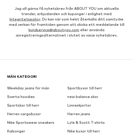
Jag vill gärna få nyhetsbrev från ABOUT YOU om aktuella
trender, erbjudanden och kuponger i enlighet med
Integritetspolicy
. Du kan när som helst återkalla ditt samtycke
med verkan för framtiden genom att skicka ett meddelande till
kundservice@aboutyou.com
eller använda
avregistreringsalternativet i slutet av varje nyhetsbrev.
MÄN KATEGORI
Weekday jeans för män
Sportbyxor till herr
Svarta hoodies
new balance skor
Sportskor till herr
Linneskjortor
Herren cargobyxor
Herren jeans
Nike Sportswear sneakers
Lyle & Scott T-shirts
Kalsonger
Nike byxor till herr