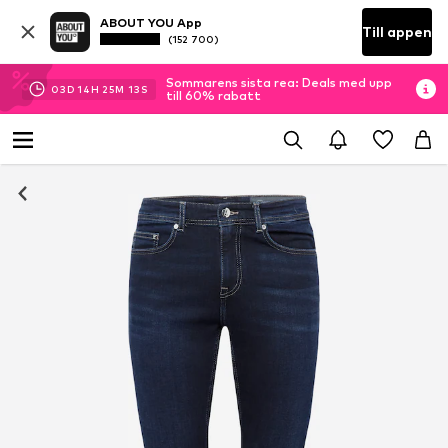
ABOUT YOU App
Till appen
(152 700)
Sommarens sista rea: Deals med upp
03
D
14
H
25
M
12
S
till 60% rabatt