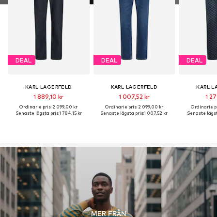
DEAL
DEAL
DEAL
KARL LAGERFELD
KARL LAGERFELD
KARL L
1 889,10 kr
1 007,52 kr
1 27
Ordinarie pris: 2 099,00 kr
Ordinarie pris: 2 099,00 kr
Ordinarie pr
Senaste lägsta pris:
1 784,15 kr
Senaste lägsta pris:
1 007,52 kr
Senaste lägst
MER FRÅN