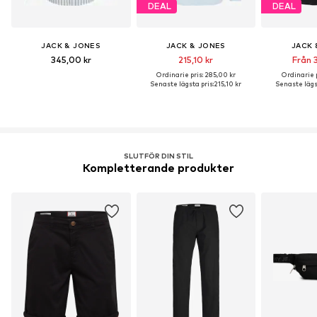
DEAL
DEAL
JACK & JONES
JACK & JONES
JACK 
345,00 kr
215,10 kr
Från 3
Ordinarie pris: 285,00 kr
Ordinarie p
Senaste lägsta pris:
215,10 kr
Senaste lägst
SLUTFÖR DIN STIL
Kompletterande produkter