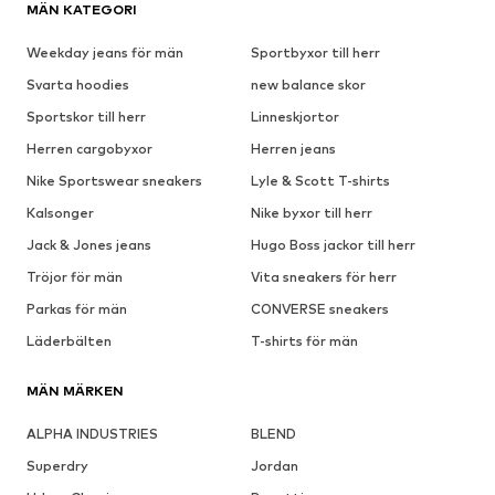
MÄN KATEGORI
Weekday jeans för män
Sportbyxor till herr
Svarta hoodies
new balance skor
Sportskor till herr
Linneskjortor
Herren cargobyxor
Herren jeans
Nike Sportswear sneakers
Lyle & Scott T-shirts
Kalsonger
Nike byxor till herr
Jack & Jones jeans
Hugo Boss jackor till herr
Tröjor för män
Vita sneakers för herr
Parkas för män
CONVERSE sneakers
Läderbälten
T-shirts för män
MÄN MÄRKEN
ALPHA INDUSTRIES
BLEND
Superdry
Jordan