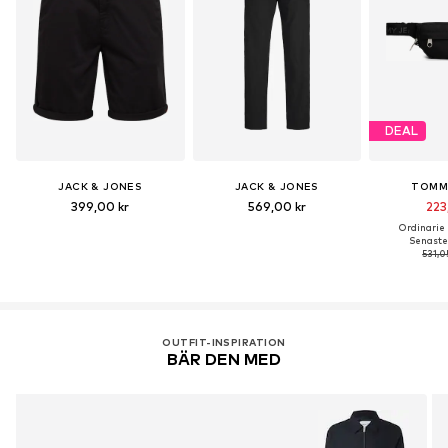
DEAL
JACK & JONES
JACK & JONES
TOMM
399,00 kr
569,00 kr
223
Ordinarie p
Senaste 
531,0
OUTFIT-INSPIRATION
BÄR DEN MED