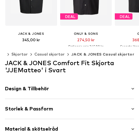
DEAL
DEAL
JACK & JONES
ONLY & SONS
345,00 kr
274,50 kr
368
Ordinarie pris: 345,00 kr
Senaste lägst
Senaste lägsta pris:
228,65 kr
Tillgängliga storlekar: XS, S, M, L
der
Skjortor
Casual skjortor
JACK & JONES Casual skjortor
+
1
Lägg till i varukorgen
Tillgängliga storlekar: XS, S, M, L
JACK & JONES Comfort Fit Skjorta
Lägg till 
Lägg till i varukorgen
'JJEMatteo' i Svart
Design & Tillbehör
Neutrala färger
Storlek & Passform
Vadderad fåll/kant
Knappband
Ärmlängd: Halvlång ärm
Slagkrage
Material & skötselråd
Passform: Comfort Fit
Ton-i ton-sömmar