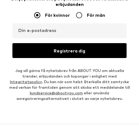
erbjudanden
För kvinnor
För män
Din e-postadress
Registrera dig
Jag vill gärna få nyhetsbrev från ABOUT YOU om aktuella
trender, erbjudanden och kuponger i enlighet med
Integritetspolicy
. Du kan när som helst återkalla ditt samtycke
med verkan för framtiden genom att skicka ett meddelande till
kundservice@aboutyou.com
eller använda
avregistreringsalternativet i slutet av varje nyhetsbrev.