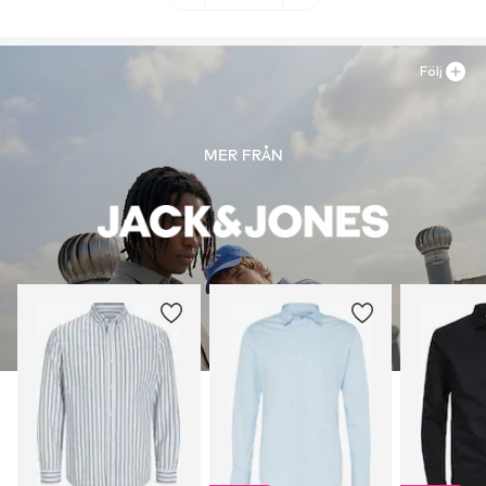
Följ
MER FRÅN