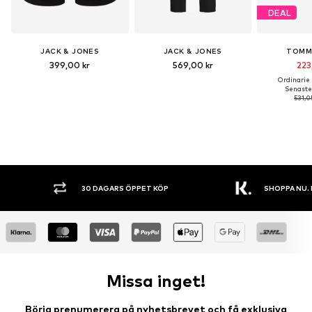
DEAL
JACK & JONES
JACK & JONES
TOMM
399,00 kr
569,00 kr
223
Ordinarie p
Senaste 
531,0
30 DAGARS ÖPPET KÖP
SHOPPA NU. 
Missa inget!
Börja prenumerera på nyhetsbrevet och få exklusiva