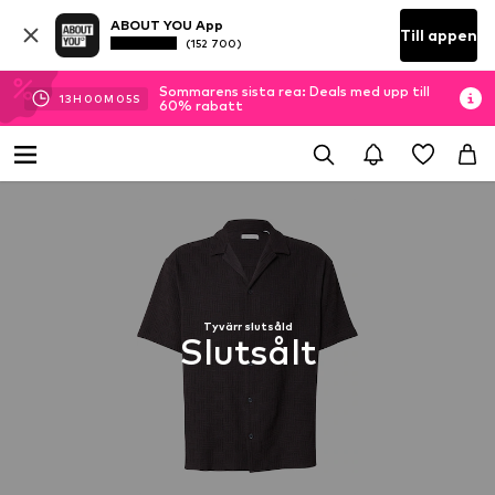
ABOUT YOU App
Till appen
(152 700)
Sommarens sista rea: Deals med upp till
13
H
00
M
04
S
60% rabatt
Tyvärr slutsåld
Slutsålt