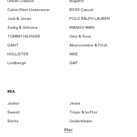
Urban Classics
Bugatti
Calvin Klein Underwear
BOSS Casual
Jack & Jones
POLO RALPH LAUREN
Zadig & Voltaire
MANGO MAN
TOMMY HILFIGER
Only & Sons
GANT
Abercrombie & Fitch
HOLLISTER
NIKE
Lindbergh
GAP
REA
Jackor
Jeans
Sweat
Tröjor & koftor
Shirts
Underkläder
Mer
Byxor
Skjortor