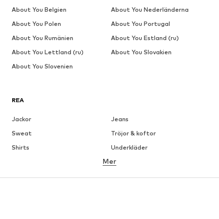
About You Belgien
About You Nederländerna
About You Polen
About You Portugal
About You Rumänien
About You Estland (ru)
About You Lettland (ru)
About You Slovakien
About You Slovenien
REA
Jackor
Jeans
Sweat
Tröjor & koftor
Shirts
Underkläder
Mer
Byxor
Skjortor
Rockar
Kostymer & kavajer
Badkläder
Stora storlekar
Skor
Sport
Accessoarer
Premium