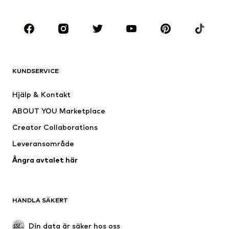
KLÄDER
Nytt
Populärt
Shirts
Jeans
KUNDSERVICE
Jackor
Sweat
Byxor
Skjortor
Hjälp & Kontakt
Underkläder
Tröjor & koftor
ABOUT YOU Marketplace
Kostymer & kavajer
Rockar
Creator Collaborations
Badkläder
Stora storlekar
Leveransområde
Tillfällen
Exklusiv
Ångra avtalet här
Upcycling
SKOR
HANDLA SÄKERT
Nytt
Populärt
Boots & stövlar
Sneakers
Din data är säker hos oss