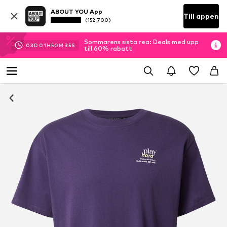
ABOUT YOU App
Till appen
(152 700)
Sommarens sista rea: Deals med upp
03
D
01
H
50
M
34
S
till 60% rabatt