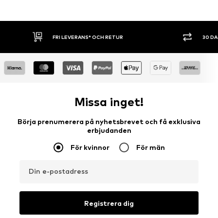
FRI LEVERANS* OCH RETUR
30 D
Missa inget!
Börja prenumerera på nyhetsbrevet och få exklusiva
erbjudanden
För kvinnor
För män
Din e-postadress
Registrera dig