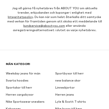
Jag vill gärna få nyhetsbrev från ABOUT YOU om aktuella
trender, erbjudanden och kuponger i enlighet med
Integritetspolicy
. Du kan när som helst återkalla ditt samtycke
med verkan för framtiden genom att skicka ett meddelande till
kundservice@aboutyou.com
eller använda
avregistreringsalternativet i slutet av varje nyhetsbrev.
MÄN KATEGORI
Weekday jeans för män
Sportbyxor till herr
Svarta hoodies
new balance skor
Sportskor till herr
Linneskjortor
Herren cargobyxor
Herren jeans
Nike Sportswear sneakers
Lyle & Scott T-shirts
Kalsonger
Nike byxor till herr