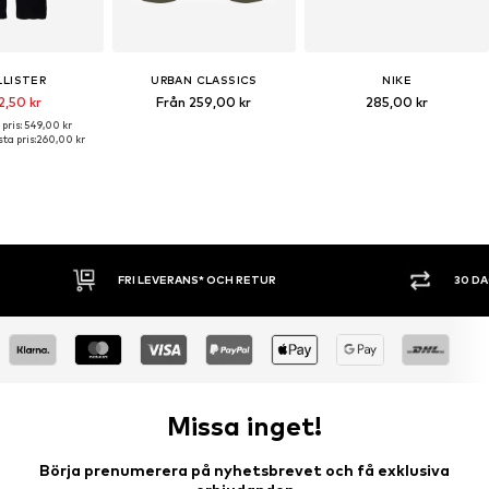
LISTER
URBAN CLASSICS
NIKE
2,50 kr
Från 259,00 kr
285,00 kr
pris: 549,00 kr
ta pris:
260,00 kr
RANS* OCH RETUR
30 DAGARS ÖPPET KÖP
Missa inget!
Börja prenumerera på nyhetsbrevet och få exklusiva