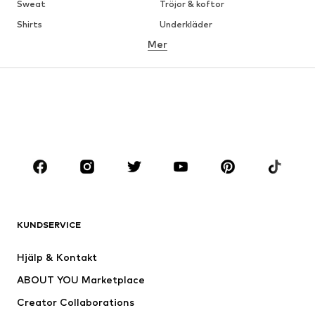
Sweat
Tröjor & koftor
Shirts
Underkläder
Mer
Byxor
Skjortor
Rockar
Kostymer & kavajer
Badkläder
Stora storlekar
Skor
Sport
Accessoarer
Premium
KLÄDER
Nytt
Populärt
Shirts
Jeans
KUNDSERVICE
Jackor
Sweat
Byxor
Skjortor
Hjälp & Kontakt
Underkläder
Tröjor & koftor
ABOUT YOU Marketplace
Kostymer & kavajer
Rockar
Creator Collaborations
Badkläder
Stora storlekar