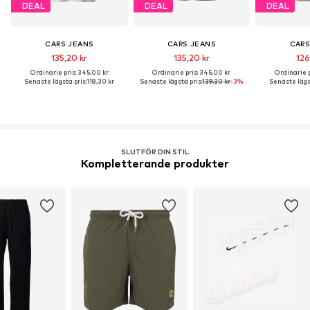
DEAL
DEAL
DEAL
CARS JEANS
CARS JEANS
CARS
135,20 kr
135,20 kr
126
Ordinarie pris: 345,00 kr
Ordinarie pris: 345,00 kr
Ordinarie p
Senaste lägsta pris:
118,30 kr
Senaste lägsta pris:
139,30 kr
-3%
Senaste lägst
SLUTFÖR DIN STIL
Kompletterande produkter