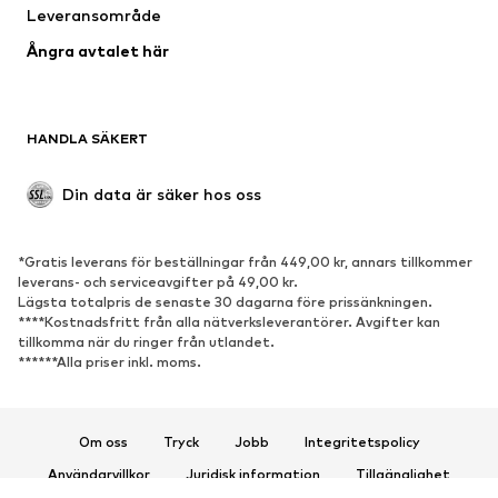
Leveransområde
Tillfällen
Exklusiv
Ångra avtalet här
Upcycling
SKOR
HANDLA SÄKERT
Nytt
Populärt
Boots & stövlar
Sneakers
Din data är säker hos oss
Lågskor
Sportskor
Öppna skor
Exklusiv
*Gratis leverans för beställningar från 449,00 kr, annars tillkommer
leverans- och serviceavgifter på 49,00 kr.
SPORT
Lägsta totalpris de senaste 30 dagarna före prissänkningen.
****Kostnadsfritt från alla nätverksleverantörer. Avgifter kan
Sportkläder
Sporttyper
tillkomma när du ringer från utlandet.
******Alla priser inkl. moms.
Sportskor
Sportväskor & ryggsäckar
Sporttillbehör
Om oss
Tryck
Jobb
Integritetspolicy
ACCESSOARER
Användarvillkor
Juridisk information
Tillgänglighet
Nytt
Kepsar & mössor