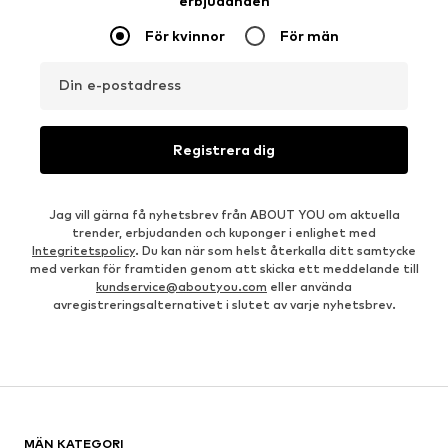
erbjudanden
För kvinnor
För män
Din e-postadress
Registrera dig
Jag vill gärna få nyhetsbrev från ABOUT YOU om aktuella
trender, erbjudanden och kuponger i enlighet med
Integritetspolicy
. Du kan när som helst återkalla ditt samtycke
med verkan för framtiden genom att skicka ett meddelande till
kundservice@aboutyou.com
eller använda
avregistreringsalternativet i slutet av varje nyhetsbrev.
MÄN KATEGORI