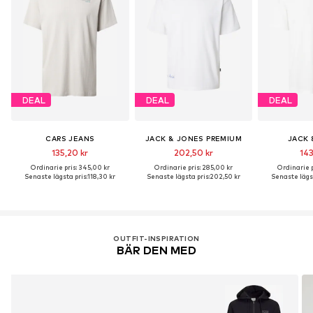
DEAL
DEAL
DEAL
CARS JEANS
JACK & JONES PREMIUM
JACK 
135,20 kr
202,50 kr
143
Ordinarie pris: 345,00 kr
Ordinarie pris: 285,00 kr
Ordinarie p
Senaste lägsta pris:
118,30 kr
Senaste lägsta pris:
202,50 kr
Senaste lägst
OUTFIT-INSPIRATION
BÄR DEN MED