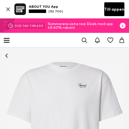
ABOUT YOU App
Till appen
(152 700)
Sommarens sista rea: Deals med upp
02
D
16
H
11
M
39
S
till 60% rabatt