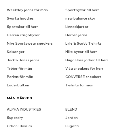
Weekday jeans för män
Sportbyxor till herr
Svarta hoodies
new balance skor
Sportskor till herr
Linneskjortor
Herren cargobyxor
Herren jeans
Nike Sportswear sneakers
Lyle & Scott T-shirts
Kalsonger
Nike byxor till herr
Jack & Jones jeans
Hugo Boss jackor till herr
Tröjor för män
Vita sneakers för herr
Parkas för män
CONVERSE sneakers
Läderbälten
T-shirts för män
MÄN MÄRKEN
ALPHA INDUSTRIES
BLEND
Superdry
Jordan
Urban Classics
Bugatti