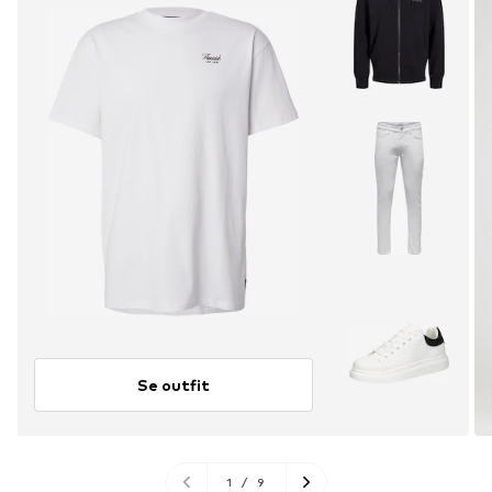
Se outfit
1
/
9