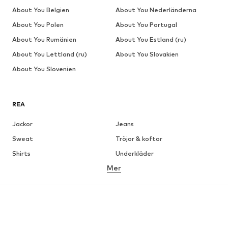
About You Belgien
About You Nederländerna
About You Polen
About You Portugal
About You Rumänien
About You Estland (ru)
About You Lettland (ru)
About You Slovakien
About You Slovenien
REA
Jackor
Jeans
Sweat
Tröjor & koftor
Shirts
Underkläder
Mer
Byxor
Skjortor
Rockar
Kostymer & kavajer
Badkläder
Stora storlekar
Skor
Sport
Accessoarer
Premium