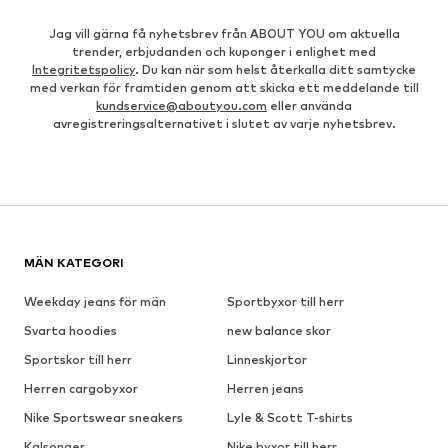
Jag vill gärna få nyhetsbrev från ABOUT YOU om aktuella
trender, erbjudanden och kuponger i enlighet med
Integritetspolicy
. Du kan när som helst återkalla ditt samtycke
med verkan för framtiden genom att skicka ett meddelande till
kundservice@aboutyou.com
eller använda
avregistreringsalternativet i slutet av varje nyhetsbrev.
MÄN KATEGORI
Weekday jeans för män
Sportbyxor till herr
Svarta hoodies
new balance skor
Sportskor till herr
Linneskjortor
Herren cargobyxor
Herren jeans
Nike Sportswear sneakers
Lyle & Scott T-shirts
Kalsonger
Nike byxor till herr