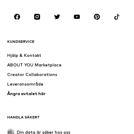
KLÄDER
Nytt
Populärt
Shirts
Jeans
KUNDSERVICE
Jackor
Sweat
Byxor
Skjortor
Hjälp & Kontakt
Underkläder
Tröjor & koftor
ABOUT YOU Marketplace
Kostymer & kavajer
Rockar
Creator Collaborations
Badkläder
Stora storlekar
Leveransområde
Tillfällen
Exklusiv
Ångra avtalet här
Upcycling
SKOR
HANDLA SÄKERT
Nytt
Populärt
Boots & stövlar
Sneakers
Din data är säker hos oss