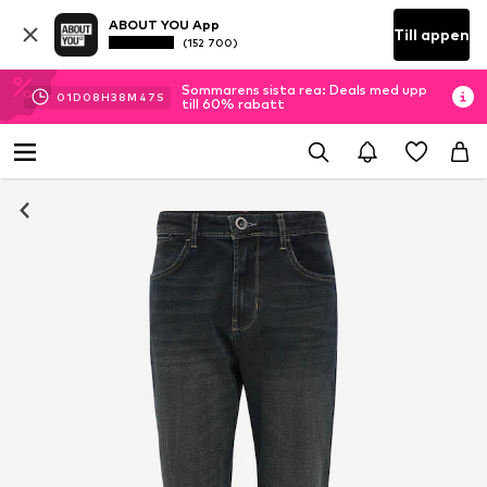
ABOUT YOU App
Till appen
(152 700)
Sommarens sista rea: Deals med upp
01
D
08
H
38
M
47
S
till 60% rabatt