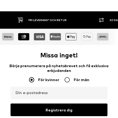
FRI LEVERANS* OCH RETUR
30 D
Missa inget!
Börja prenumerera på nyhetsbrevet och få exklusiva
erbjudanden
För kvinnor
För män
Din e-postadress
Registrera dig