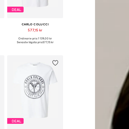
DEAL
CARLO COLUCCI
577,15 kr
Ordinarie pris: 1 139,00 kr
lekar: S, M, L, XL, XXL
Tillgängliga storlekar: S, M, L, XL
Senaste lägsta pris:
577,15 kr
Lägg till i varukorgen
DEAL