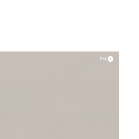
43
n
Följ