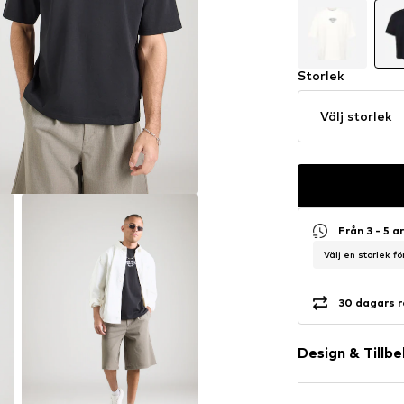
Storlek
Välj storlek
Från 3 - 5 
Välj en storlek f
30 dagars r
Design & Tillb
Motivtryck