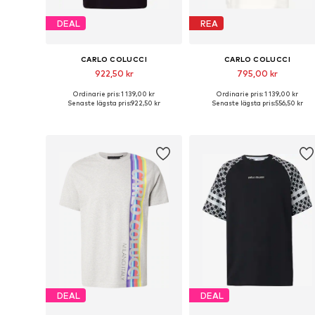
DEAL
REA
CARLO COLUCCI
CARLO COLUCCI
922,50 kr
795,00 kr
Ordinarie pris: 1 139,00 kr
Ordinarie pris: 1 139,00 kr
Tillgängliga storlekar: S, M, L, XL, XXL
Tillgängliga stor
Senaste lägsta pris:
922,50 kr
Senaste lägsta pris:
556,50 kr
Lägg till i varukorgen
Lägg till i varukorgen
DEAL
DEAL