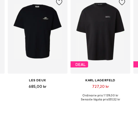
DEAL
LES DEUX
KARL LAGERFELD
685,00 kr
727,20 kr
Ordinarie pris: 1 139,00 kr
Tillgängliga storlekar: XS, M, L, XL, XXL
Tillgängliga storlekar: S, M, L, XL
Senaste lägsta pris:
551,52 kr
Lägg till i varukorgen
Lägg till i varukorgen