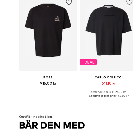
DEAL
BOSS
CARLO COLUCCI
915,00 kr
611,10 kr
Ordinarie pris: 1 139,00 kr
Tillgängliga storlekar: S, M, L, XL, XXL, XXXL
Tillgängliga storlekar: S, M, L
Senaste lägsta pris:
475,30 kr
Lägg till i varukorgen
Lägg till i varukorgen
Outfit-inspiration
BÄR DEN MED