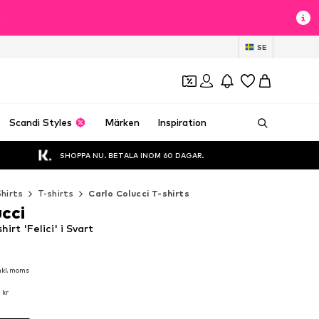
t
SE
Scandi Styles
Märken
Inspiration
SHOPPA NU. BETALA INOM 60 DAGAR.
Shirts
T-shirts
Carlo Colucci T-shirts
cci
irt 'Felici' i Svart
nkl. moms
nkl. moms
 kr
 kr