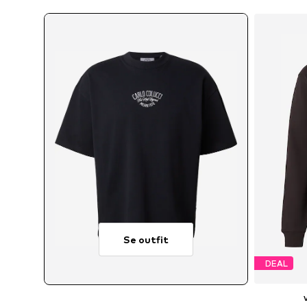
Se outfit
DEAL