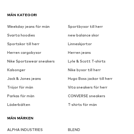
MÄN KATEGORI
Weekday jeans för män
Sportbyxor till herr
Svarta hoodies
new balance skor
Sportskor till herr
Linneskjortor
Herren cargobyxor
Herren jeans
Nike Sportswear sneakers
Lyle & Scott T-shirts
Kalsonger
Nike byxor till herr
Jack & Jones jeans
Hugo Boss jackor till herr
Tröjor för män
Vita sneakers för herr
Parkas för män
CONVERSE sneakers
Läderbälten
T-shirts för män
MÄN MÄRKEN
ALPHA INDUSTRIES
BLEND