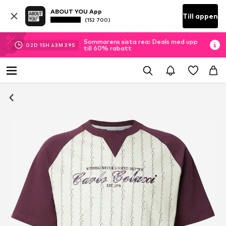
ABOUT YOU App
Till appen
(152 700)
Sommarens sista rea: Deals med upp
02
D
15
H
43
M
38
S
till 60% rabatt