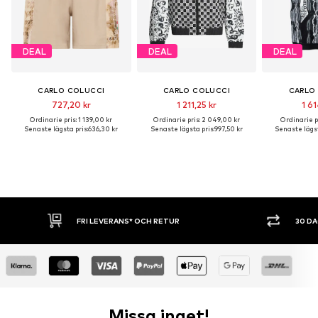
DEAL
DEAL
DEAL
CARLO COLUCCI
CARLO COLUCCI
CARLO
727,20 kr
1 211,25 kr
1 61
Ordinarie pris: 1 139,00 kr
Ordinarie pris: 2 049,00 kr
Ordinarie pr
Senaste lägsta pris:
636,30 kr
Senaste lägsta pris:
997,50 kr
Senaste lägst
* OCH RETUR
30 DAGARS ÖPPET KÖP
Missa inget!