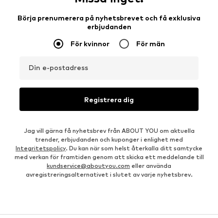
Börja prenumerera på nyhetsbrevet och få exklusiva
erbjudanden
För kvinnor
För män
Din e-postadress
Registrera dig
Jag vill gärna få nyhetsbrev från ABOUT YOU om aktuella
trender, erbjudanden och kuponger i enlighet med
Integritetspolicy
. Du kan när som helst återkalla ditt samtycke
med verkan för framtiden genom att skicka ett meddelande till
kundservice@aboutyou.com
eller använda
avregistreringsalternativet i slutet av varje nyhetsbrev.