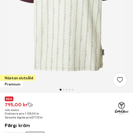
Nästan slutsåld
Premium
REA
REA
795,00 kr
795,00 kr
inkl. moms
inkl. moms
Ordinarie pris: 1 139,00 kr
Ordinarie pris: 1 139,00 kr
Senaste lägsta pris:
Senaste lägsta pris:
577,15 kr
577,15 kr
Färg
:
kräm