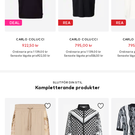
DEAL
REA
REA
CARLO COLUCCI
CARLO COLUCCI
CARLO
922,50 kr
795,00 kr
795
Ordinarie pris: 1 139,00 kr
Ordinarie pris: 1 139,00 kr
Ordinarie pr
Senaste lägsta pris:
922,50 kr
Senaste lägsta pris:
556,50 kr
Senaste lägst
SLUTFÖR DIN STIL
Kompletterande produkter