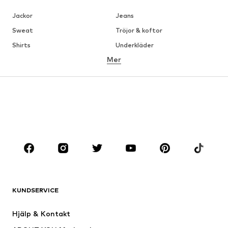
Jackor
Jeans
Sweat
Tröjor & koftor
Shirts
Underkläder
Mer
Byxor
Skjortor
Rockar
Kostymer & kavajer
Badkläder
Stora storlekar
Skor
Sport
Accessoarer
Premium
KLÄDER
Nytt
Populärt
Shirts
Jeans
KUNDSERVICE
Jackor
Sweat
Byxor
Skjortor
Hjälp & Kontakt
Underkläder
Tröjor & koftor