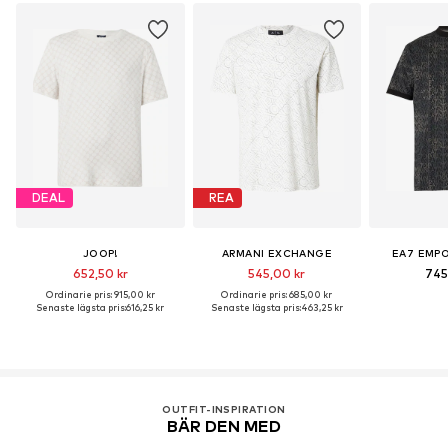
DEAL
REA
JOOP!
ARMANI EXCHANGE
EA7 EMPO
652,50 kr
545,00 kr
745
Ordinarie pris: 915,00 kr
Ordinarie pris: 685,00 kr
Senaste lägsta pris:
616,25 kr
Senaste lägsta pris:
463,25 kr
OUTFIT-INSPIRATION
BÄR DEN MED