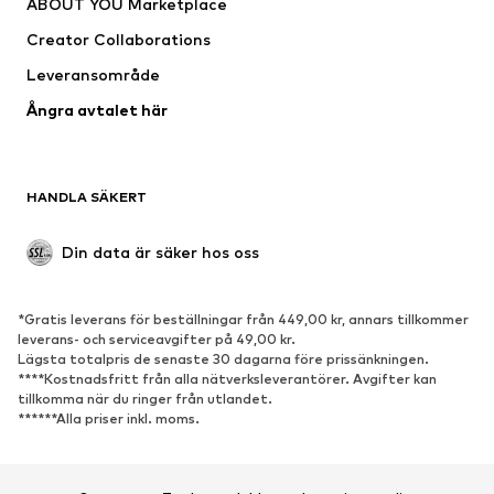
ABOUT YOU Marketplace
Kostymer & kavajer
Rockar
Creator Collaborations
Badkläder
Stora storlekar
Leveransområde
Tillfällen
Exklusiv
Ångra avtalet här
Upcycling
SKOR
HANDLA SÄKERT
Nytt
Populärt
Boots & stövlar
Sneakers
Din data är säker hos oss
Lågskor
Sportskor
Öppna skor
Exklusiv
*Gratis leverans för beställningar från 449,00 kr, annars tillkommer
leverans- och serviceavgifter på 49,00 kr.
SPORT
Lägsta totalpris de senaste 30 dagarna före prissänkningen.
****Kostnadsfritt från alla nätverksleverantörer. Avgifter kan
Sportkläder
Sporttyper
tillkomma när du ringer från utlandet.
******Alla priser inkl. moms.
Sportskor
Sportväskor & ryggsäckar
Sporttillbehör