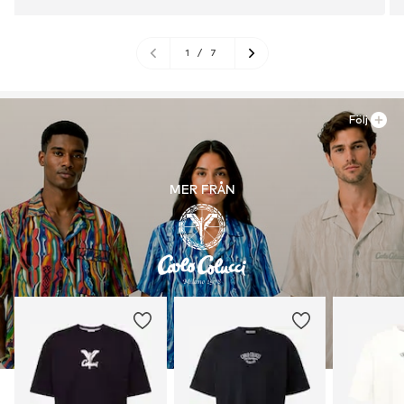
1
/
7
Följ
MER FRÅN