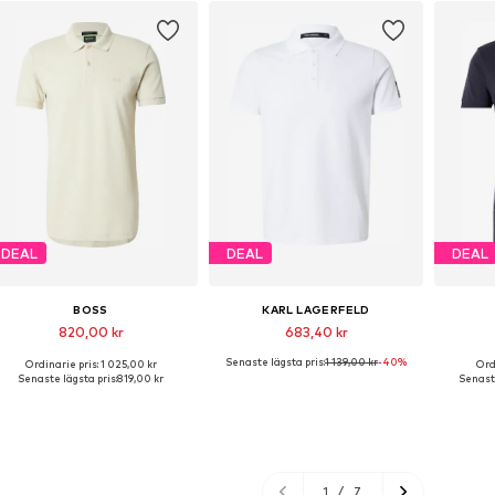
DEAL
DEAL
DEAL
BOSS
KARL LAGERFELD
820,00 kr
683,40 kr
Senaste lägsta pris:
1 139,00 kr
-40%
Ordinarie pris: 1 025,00 kr
Ord
Tillgängliga storlekar: S, M, L, XL, XXL, XXXL
Tillgängliga storlekar: S, M, L, XL, XXL
Tillgä
Senaste lägsta pris:
819,00 kr
Senaste
Lägg till i varukorgen
Lägg till i varukorgen
Lägg
1
/
7