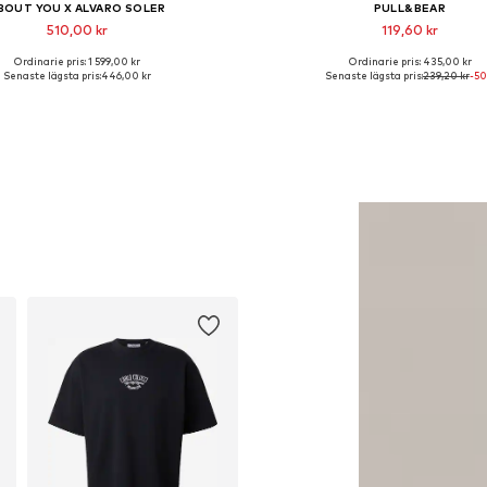
BOUT YOU X ALVARO SOLER
PULL&BEAR
510,00 kr
119,60 kr
Ordinarie pris: 1 599,00 kr
Ordinarie pris: 435,00 kr
Tillgängliga storlekar: 52
Tillgängliga storlekar: 31, 32,
Senaste lägsta pris:
446,00 kr
Senaste lägsta pris:
239,20 kr
-5
Lägg till i varukorgen
Lägg till i varukorge