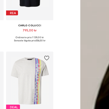
REA
CARLO COLUCCI
795,00 kr
Ordinarie pris: 1 139,00 kr
lekar: S, M, L, XL, XXL
Tillgängliga storlekar: S, M, L, XL
Senaste lägsta pris:
556,50 kr
Lägg till i varukorgen
DEAL