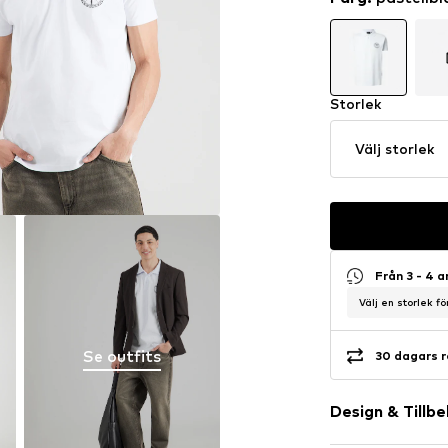
Storlek
Välj storlek
Från 3 - 4 
Välj en storlek f
Se outfits
30 dagars r
Design & Tillb