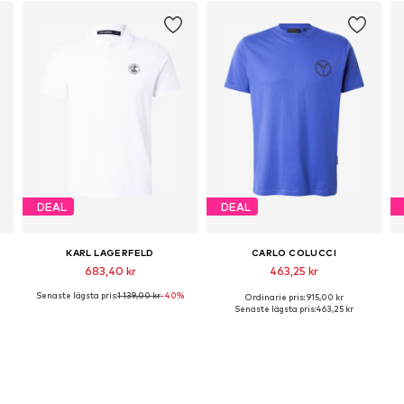
DEAL
DEAL
KARL LAGERFELD
CARLO COLUCCI
683,40 kr
463,25 kr
Senaste lägsta pris:
1 139,00 kr
-40%
Ordinarie pris: 915,00 kr
ar: S, M, L, XL, XXL, XXXL
Tillgängliga storlekar: S, M, L, XL, XXL
Tillgängliga storlekar: S, M, L
Senaste lägsta pris:
463,25 kr
Lägg till i varukorgen
Lägg till i varukorgen