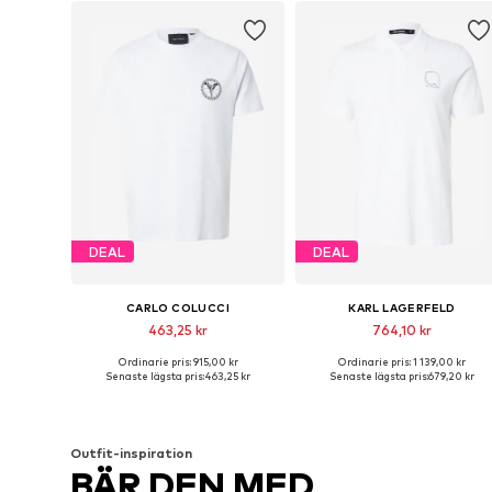
DEAL
DEAL
CARLO COLUCCI
KARL LAGERFELD
463,25 kr
764,10 kr
Ordinarie pris: 915,00 kr
Ordinarie pris: 1 139,00 kr
Tillgängliga storlekar: S, M, L
Tillgängliga storlek
Senaste lägsta pris:
463,25 kr
Senaste lägsta pris:
679,20 kr
Lägg till i varukorgen
Lägg till i varukorgen
Outfit-inspiration
BÄR DEN MED