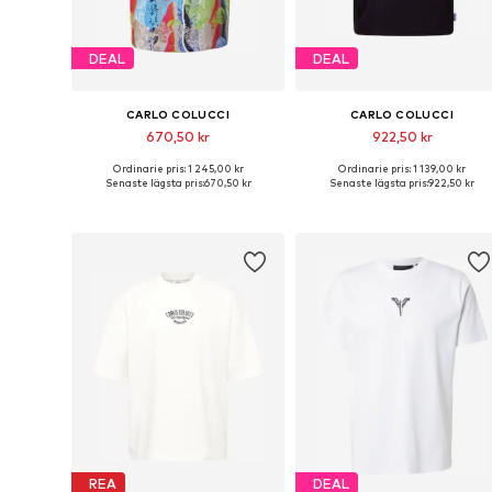
DEAL
DEAL
CARLO COLUCCI
CARLO COLUCCI
670,50 kr
922,50 kr
Ordinarie pris: 1 245,00 kr
Ordinarie pris: 1 139,00 kr
Tillgängliga storlekar: S, M
Tillgängliga stor
Senaste lägsta pris:
670,50 kr
Senaste lägsta pris:
922,50 kr
Lägg till i varukorgen
Lägg till i varukorgen
REA
DEAL