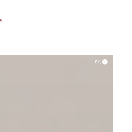
 34
0%
n
Följ