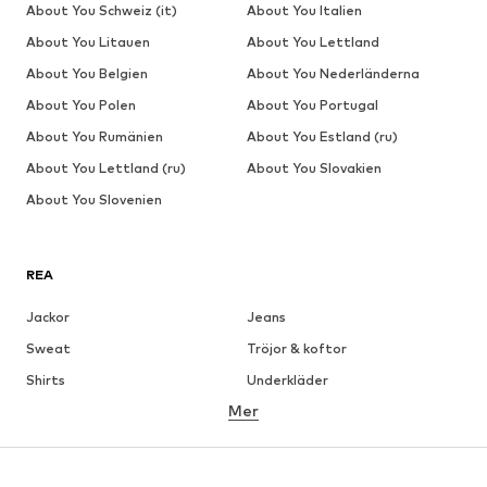
About You Schweiz (it)
About You Italien
About You Litauen
About You Lettland
About You Belgien
About You Nederländerna
About You Polen
About You Portugal
About You Rumänien
About You Estland (ru)
About You Lettland (ru)
About You Slovakien
About You Slovenien
REA
Jackor
Jeans
Sweat
Tröjor & koftor
Shirts
Underkläder
Mer
Byxor
Skjortor
Rockar
Kostymer & kavajer
Badkläder
Stora storlekar