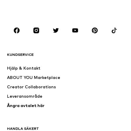
Skor
Sport
Accessoarer
Premium
KLÄDER
Nytt
Populärt
Shirts
Jeans
KUNDSERVICE
Jackor
Sweat
Byxor
Skjortor
Hjälp & Kontakt
Underkläder
Tröjor & koftor
ABOUT YOU Marketplace
Kostymer & kavajer
Rockar
Creator Collaborations
Badkläder
Stora storlekar
Leveransområde
Tillfällen
Exklusiv
Ångra avtalet här
Upcycling
SKOR
HANDLA SÄKERT
Nytt
Populärt