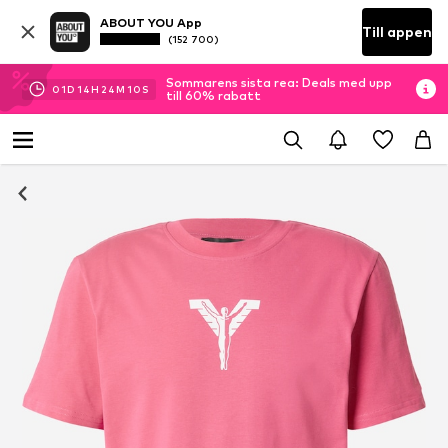
ABOUT YOU App
Till appen
(152 700)
Sommarens sista rea: Deals med upp
01
D
14
H
24
M
10
S
till 60% rabatt