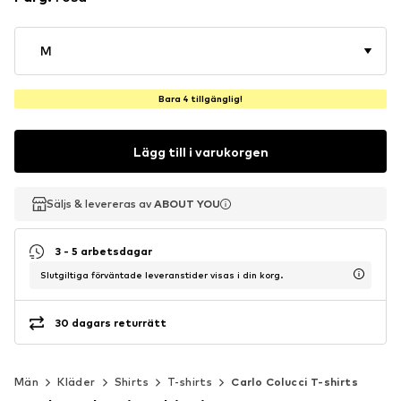
M
Bara 4 tillgänglig!
Lägg till i varukorgen
Säljs & levereras av
Säljs & levereras av
ABOUT YOU
ABOUT YOU
3 - 5 arbetsdagar
Slutgiltiga förväntade leveranstider visas i din korg.
30 dagars returrätt
Män
Kläder
Shirts
T-shirts
Carlo Colucci T-shirts