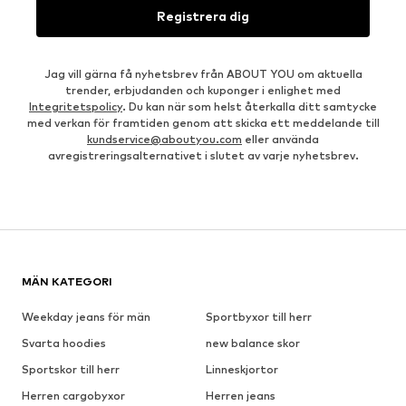
Registrera dig
Jag vill gärna få nyhetsbrev från ABOUT YOU om aktuella
trender, erbjudanden och kuponger i enlighet med
Integritetspolicy
. Du kan när som helst återkalla ditt samtycke
med verkan för framtiden genom att skicka ett meddelande till
kundservice@aboutyou.com
eller använda
avregistreringsalternativet i slutet av varje nyhetsbrev.
MÄN KATEGORI
Weekday jeans för män
Sportbyxor till herr
Svarta hoodies
new balance skor
Sportskor till herr
Linneskjortor
Herren cargobyxor
Herren jeans