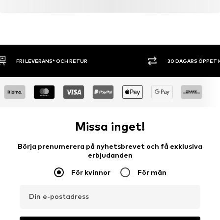
30 DAGARS ÖPPET KÖP
SHOPPA NU. 
Missa inget!
Börja prenumerera på nyhetsbrevet och få exklusiva
erbjudanden
För kvinnor
För män
Din e-postadress