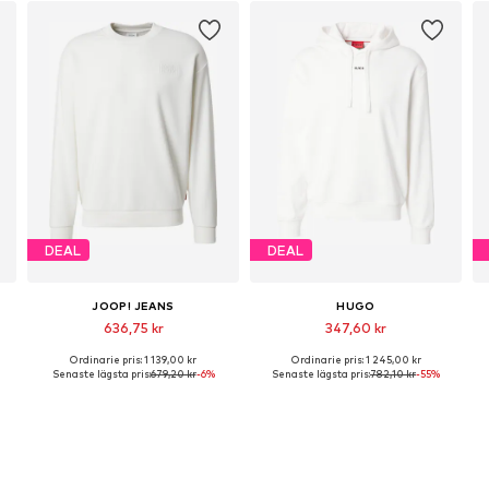
DEAL
DEAL
JOOP! JEANS
HUGO
636,75 kr
347,60 kr
Ordinarie pris: 1 139,00 kr
Ordinarie pris: 1 245,00 kr
lekar: S, M, L, XL, XXL
Tillgängliga storlekar: S, M, L, XL, XXL
Tillgängliga storlekar: M, L, XL
Senaste lägsta pris:
679,20 kr
-6%
Senaste lägsta pris:
782,10 kr
-55%
Lägg till i varukorgen
Lägg till i varukorgen