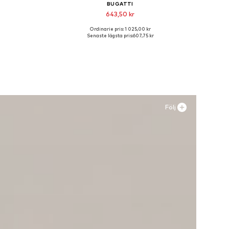
BUGATTI
643,50 kr
Ordinarie pris: 1 025,00 kr
r
Tillgängliga storlekar: 41, 42, 44, 45
Senaste lägsta pris:
607,75 kr
n
Lägg till i varukorgen
Följ