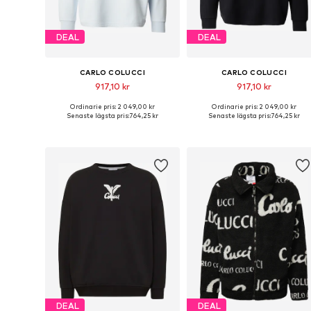
DEAL
DEAL
CARLO COLUCCI
CARLO COLUCCI
917,10 kr
917,10 kr
Ordinarie pris: 2 049,00 kr
Ordinarie pris: 2 049,00 kr
Tillgängliga storlekar: S, M, L, XL
Tillgängliga stor
Senaste lägsta pris:
764,25 kr
Senaste lägsta pris:
764,25 kr
Lägg till i varukorgen
Lägg till i varukorgen
DEAL
DEAL