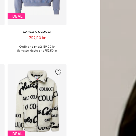
DEAL
CARLO COLUCCI
752,50 kr
Ordinarie pris: 2 159,00 kr
lekar: S, M, L, XL, XXL
Tillgängliga storlekar: L, XL
Senaste lägsta pris:
752,50 kr
Lägg till i varukorgen
DEAL