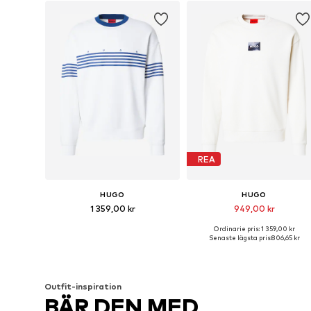
REA
HUGO
HUGO
1 359,00 kr
949,00 kr
Ordinarie pris: 1 359,00 kr
Tillgängliga storlekar: S, M, L, XL, XXL
Tillgängliga stor
Senaste lägsta pris:
806,65 kr
Lägg till i varukorgen
Lägg till i varukorgen
Outfit-inspiration
BÄR DEN MED