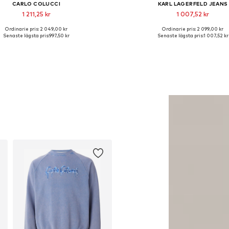
CARLO COLUCCI
KARL LAGERFELD JEANS
1 211,25 kr
1 007,52 kr
Ordinarie pris: 2 049,00 kr
Ordinarie pris: 2 099,00 kr
lgängliga storlekar: S, M, L, XL
Tillgänglig i många storleka
Senaste lägsta pris:
997,50 kr
Senaste lägsta pris:
1 007,52 kr
Lägg till i varukorgen
Lägg till i varukorge