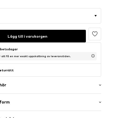
Lägg till i varukorgen
arbetsdagar
ör att få en mer exakt uppskattning av leveranstiden.
eturrätt
ehör
l/kant
sform
d resår
eband/fåll
d waist