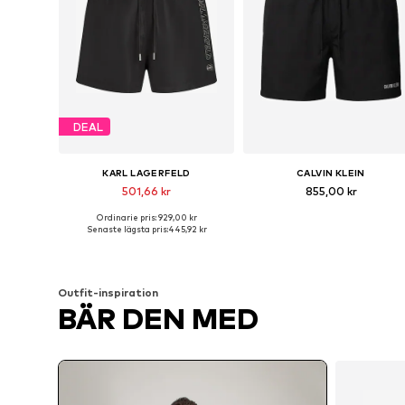
DEAL
KARL LAGERFELD
CALVIN KLEIN
501,66 kr
855,00 kr
Ordinarie pris: 929,00 kr
Tillgängliga storlekar: S, M, L, XL
Tillgängliga storlekar: L, XL
Senaste lägsta pris:
445,92 kr
Lägg till i varukorgen
Lägg till i varukorgen
Outfit-inspiration
BÄR DEN MED