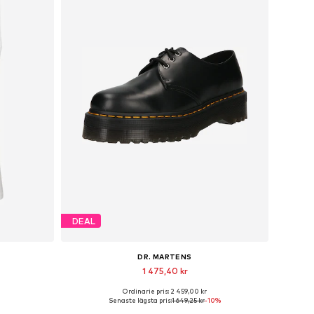
DEAL
DR. MARTENS
1 475,40 kr
Ordinarie pris: 2 459,00 kr
Tillgänglig i många storlekar
Senaste lägsta pris:
1 649,25 kr
-10%