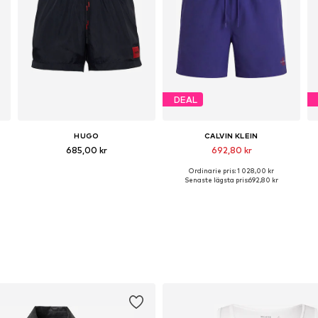
DEAL
HUGO
CALVIN KLEIN
685,00 kr
692,80 kr
Ordinarie pris: 1 028,00 kr
Tillgängliga storlekar: L, XL, XXL
Tillgängliga storlekar: M, XL, XXL
Senaste lägsta pris:
692,80 kr
Lägg till i varukorgen
Lägg till i varukorgen