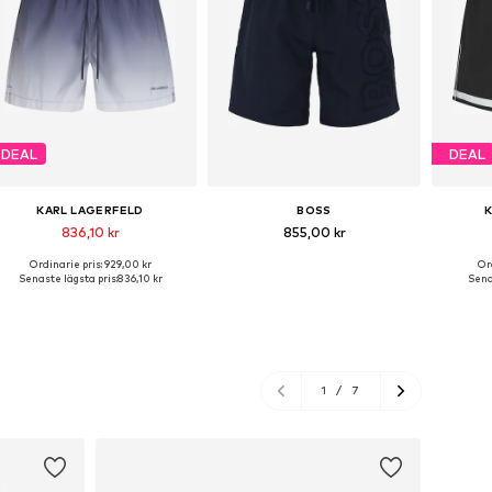
DEAL
DEAL
KARL LAGERFELD
BOSS
836,10 kr
855,00 kr
Ordinarie pris: 929,00 kr
Ord
Tillgängliga storlekar: XS, S, M, XL
Tillgängliga storlekar: S, M, L, XL, XXL
Tillgängl
Senaste lägsta pris:
836,10 kr
Senas
Lägg till i varukorgen
Lägg till i varukorgen
Lägg
1
/
7