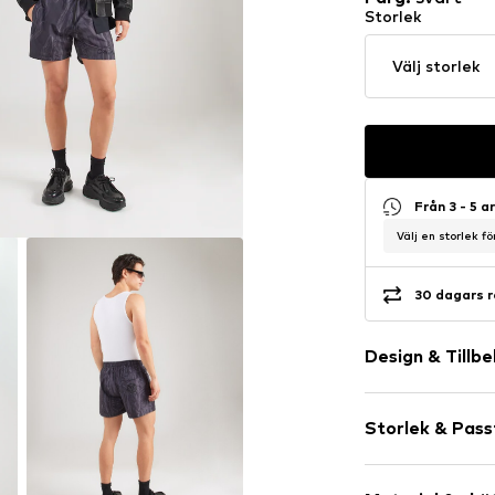
Storlek
Välj storlek
Från 3 - 5 
Välj en storlek f
30 dagars r
Design & Tillb
Vadderad fål
Storlek & Pas
Midjeband me
Elastisk midj
Midjehöjd: Mi
Bakfickor