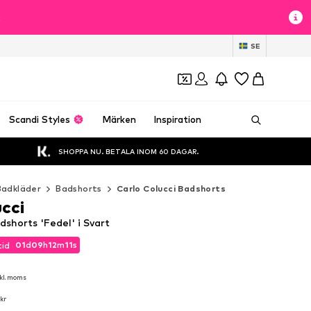
t
SE
Scandi Styles
Märken
Inspiration
SHOPPA NU. BETALA INOM 60 DAGAR.
Badkläder
Badshorts
Carlo Colucci Badshorts
cci
dshorts 'Fedel' i Svart
01
d
09
h
12
m
09
s
tid
01
d
09
h
12
m
09
s
tid
kl. moms
kl. moms
 kr
 kr