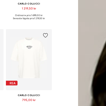
CARLO COLUCCI
1 219,50 kr
Ordinarie pris: 1 699,00 kr
L
Tillgängliga storlekar: M, L
Senaste lägsta pris:
1 219,50 kr
Lägg till i varukorgen
REA
CARLO COLUCCI
795,00 kr