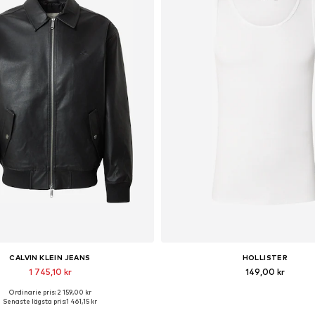
CALVIN KLEIN JEANS
HOLLISTER
1 745,10 kr
149,00 kr
Ordinarie pris: 2 159,00 kr
illgängliga storlekar: M, L, XL
Tillgängliga storlekar: XL
Senaste lägsta pris:
1 461,15 kr