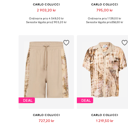
CARLO COLUCCI
CARLO COLUCCI
2 903,20 kr
795,00 kr
Ordinarie pris: 4 549,00 kr
Ordinarie pris: 1 139,00 kr
Tillgängliga storlekar: One Size
Tillgängliga storlekar: S, M, L, X
Senaste lägsta pris:
2 903,20 kr
Senaste lägsta pris:
556,50 kr
Lägg till i varukorgen
Lägg till i varukorgen
DEAL
DEAL
CARLO COLUCCI
CARLO COLUCCI
727,20 kr
1 219,50 kr