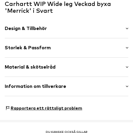
Carhartt WIP Wide leg Veckad byxa
'Merrick' i Svart
Design & Tillbehör
Neutrala färger
Storlek & Passform
Bomull
Zip Fly
Längd: Lång/maxi
Sidofickor
Material & skötselråd
Passform: Wide leg
Ton-i ton-sömmar
Skärpöglor
Storlekstabell
Material: 100% Bomull
Information om tillverkare
Dragkedja
Artikelnr.
CRH5985001000001
Work in Progress Textilhandels GmbH
Hegenheimer Strasse 16
Rapportera ett rättsligt problem
79576 Weil am Rhein
DE
info@carhartt-wip.com
DU KANSKE OCKSÅ GILLAR