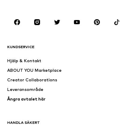
Accessoarer
Premium
KLÄDER
Nytt
Populärt
Shirts
Jeans
KUNDSERVICE
Jackor
Sweat
Byxor
Skjortor
Hjälp & Kontakt
Underkläder
Tröjor & koftor
ABOUT YOU Marketplace
Kostymer & kavajer
Rockar
Creator Collaborations
Badkläder
Stora storlekar
Leveransområde
Tillfällen
Exklusiv
Ångra avtalet här
Upcycling
SKOR
HANDLA SÄKERT
Nytt
Populärt
Boots & stövlar
Sneakers