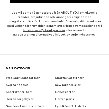
Jag vill gärna få nyhetsbrev från ABOUT YOU om aktuella
trender, erbjudanden och kuponger i enlighet med
Integritetspolicy
. Du kan när som helst återkalla ditt samtycke
med verkan för framtiden genom att skicka ett meddelande till
kundservice@aboutyou.com
eller använda
avregistreringsalternativet i slutet av varje nyhetsbrev.
MÄN KATEGORI
Weekday jeans för män
Sportbyxor till herr
Svarta hoodies
new balance skor
Sportskor till herr
Linneskjortor
Herren cargobyxor
Herren jeans
Nike Sportswear sneakers
Lyle & Scott T-shirts