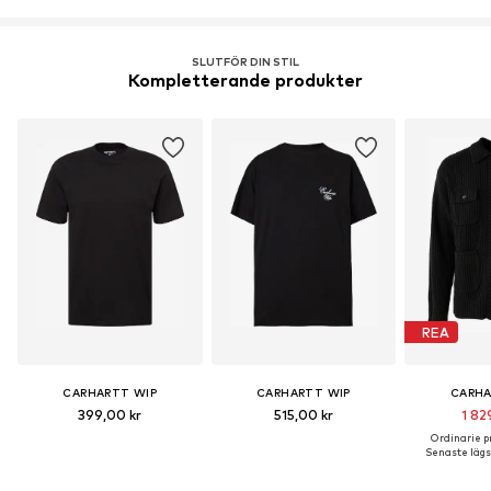
SLUTFÖR DIN STIL
Kompletterande produkter
REA
CARHARTT WIP
CARHARTT WIP
CARHA
399,00 kr
515,00 kr
1 82
Ordinarie pr
Senaste lägst