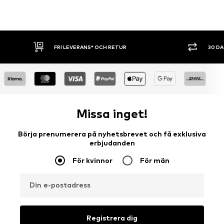
30 DAGARS ÖPPET KÖP
SHOPPA NU. 
Missa inget!
Börja prenumerera på nyhetsbrevet och få exklusiva
erbjudanden
För kvinnor
För män
Din e-postadress
Registrera dig