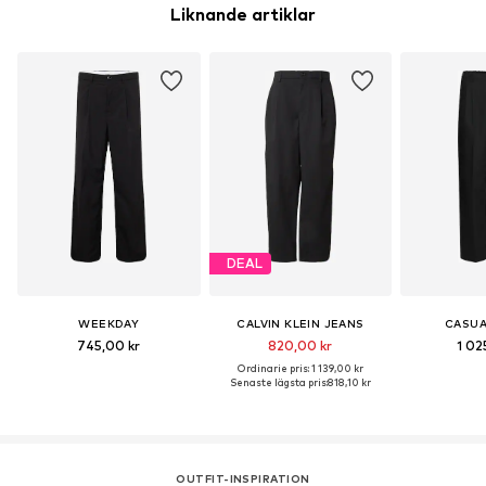
Liknande artiklar
DEAL
WEEKDAY
CALVIN KLEIN JEANS
CASUA
745,00 kr
820,00 kr
1 02
Ordinarie pris: 1 139,00 kr
Senaste lägsta pris:
818,10 kr
OUTFIT-INSPIRATION