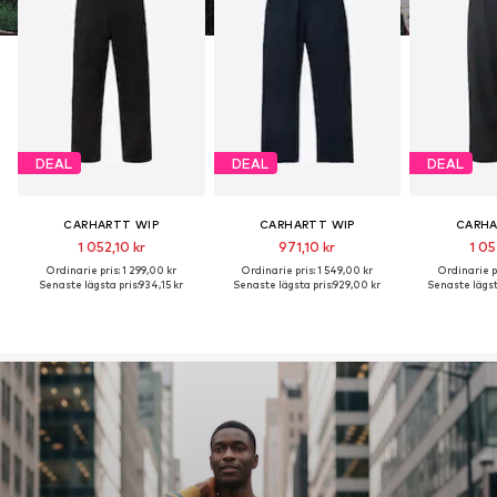
DEAL
DEAL
DEAL
CARHARTT WIP
CARHARTT WIP
CARHA
1 052,10 kr
971,10 kr
1 05
Ordinarie pris: 1 299,00 kr
Ordinarie pris: 1 549,00 kr
Ordinarie pr
Senaste lägsta pris:
934,15 kr
Senaste lägsta pris:
929,00 kr
Senaste lägsta