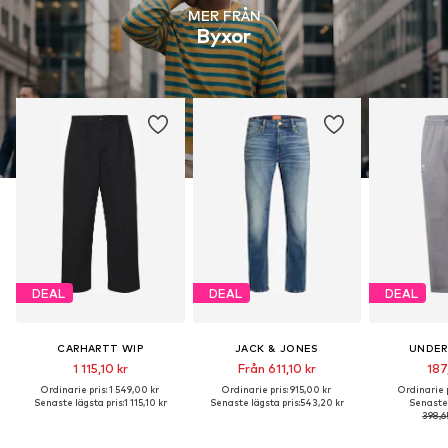
MER FRÅN
Byxor
DEAL
DEAL
DEAL
CARHARTT WIP
JACK & JONES
UNDER
1 115,10 kr
Från 611,10 kr
187
Ordinarie pris: 1 549,00 kr
Ordinarie pris: 915,00 kr
Ordinarie p
Senaste lägsta pris:
1 115,10 kr
Senaste lägsta pris:
543,20 kr
Senaste 
398,6