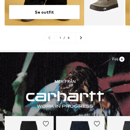
Se outfit
1
/
8
Följ
MER FRÅN