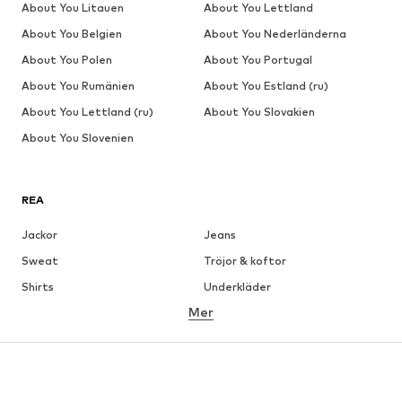
About You Litauen
About You Lettland
About You Belgien
About You Nederländerna
About You Polen
About You Portugal
About You Rumänien
About You Estland (ru)
About You Lettland (ru)
About You Slovakien
About You Slovenien
REA
Jackor
Jeans
Sweat
Tröjor & koftor
Shirts
Underkläder
Mer
Byxor
Skjortor
Rockar
Kostymer & kavajer
Badkläder
Stora storlekar
Skor
Sport