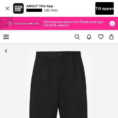
ABOUT YOU App
Till appen
(152 700)
Sommarens sista rea: Deals med upp
01
D
05
H
59
M
28
S
till 60% rabatt