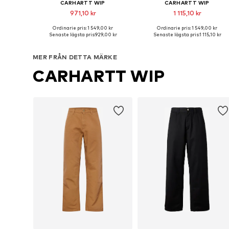
CARHARTT WIP
CARHARTT WIP
971,10 kr
1 115,10 kr
Ordinarie pris: 1 549,00 kr
Ordinarie pris: 1 549,00 kr
Tillgängliga storlekar: 48-50, 50-52, 54
Tillgängliga storlekar
Senaste lägsta pris:
929,00 kr
Senaste lägsta pris:
1 115,10 kr
Lägg till i varukorgen
Lägg till i varukorgen
MER FRÅN DETTA MÄRKE
CARHARTT WIP