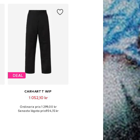
Lägg till i varukorgen
DEAL
CARHARTT WIP
1 052,10 kr
Ordinarie pris: 1 299,00 kr
Tillgängliga storlekar: 29-30, 31-32, 33, 34
Senaste lägsta pris:
934,15 kr
Lägg till i varukorgen