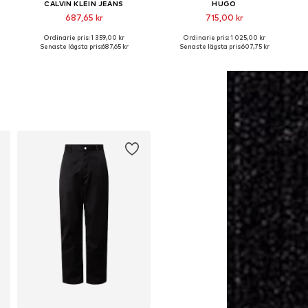
CALVIN KLEIN JEANS
HUGO
687,65 kr
715,00 kr
Ordinarie pris: 1 359,00 kr
Ordinarie pris: 1 025,00 kr
: 44, 46, 46, 50-52
Tillgänglig i många storlekar
Tillgängliga storlekar: 46, 50-52, 56-58
Senaste lägsta pris:
687,65 kr
Senaste lägsta pris:
607,75 kr
Lägg till i varukorgen
Lägg till i varukorgen