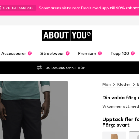
Sommarens sista rea: Deals med upp till 60% rabat
02
D
15
H
56
M
21
S
ABOUT
YOU
Accessoarer
Streetwear
Premium
Topp 100
30 DAGARS ÖPPET KÖP
Män
Kläder
Din valda färg 
Vi kommer att medde
Upptäck fler f
Färg
:
svart