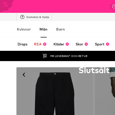
Kontakta & Hjälp
Kvinnor
Män
Barn
Drops
REA
Kläder
Skor
Sport
FRI LEVERANS* OCH RETUR
Tyvärr slutsåld
Slutsålt