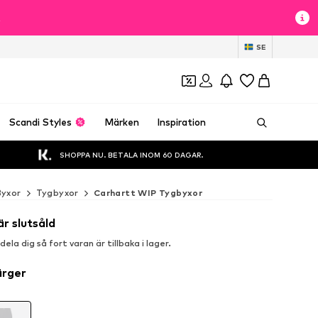
t
SE
Scandi Styles
Märken
Inspiration
SHOPPA NU. BETALA INOM 60 DAGAR.
Byxor
Tygbyxor
Carhartt WIP Tygbyxor
är slutsåld
la dig så fort varan är tillbaka i lager.
ärger