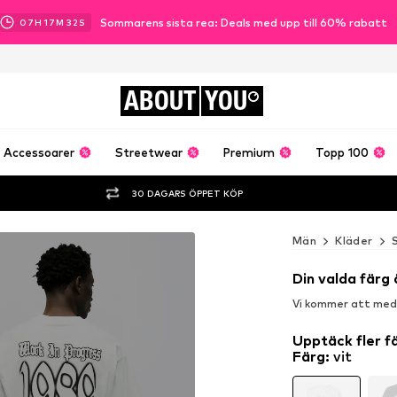
Sommarens sista rea: Deals med upp till 60% rabatt
07
H
17
M
30
S
ABOUT
YOU
Accessoarer
Streetwear
Premium
Topp 100
30 DAGARS ÖPPET KÖP
Män
Kläder
Din valda färg 
Vi kommer att medde
Upptäck fler f
Färg
:
vit