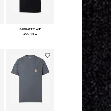
CARHARTT WIP
455,00 kr
lekar: S, M, L, XL, XXL
Tillgängliga storlekar: S, M, L, XL, XXL
Lägg till i varukorgen