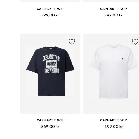
CARHARTT WIP
CARHARTT WIP
399,00 kr
399,00 kr
Tillgängliga storlekar: XS, S, M, L, XL, XXL
Tillgängliga s
Lägg till i varukorgen
Lägg till i varukorgen
CARHARTT WIP
CARHARTT WIP
569,00 kr
499,00 kr
Tillgängliga storlekar: S, M, L, XL, XXL
Tillgängliga 