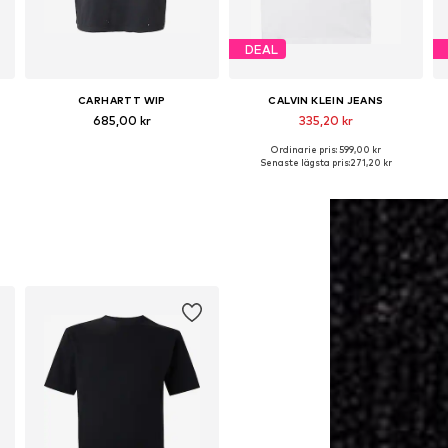
DEAL
CARHARTT WIP
CALVIN KLEIN JEANS
685,00 kr
335,20 kr
Ordinarie pris: 599,00 kr
rlekar: S, M, XL, XXL
Tillgängliga storlekar: S, M, L, XL
Tillgängliga storlekar: S, M, L, XL, XXL
Senaste lägsta pris:
271,20 kr
Lägg till i varukorgen
Lägg till i varukorgen