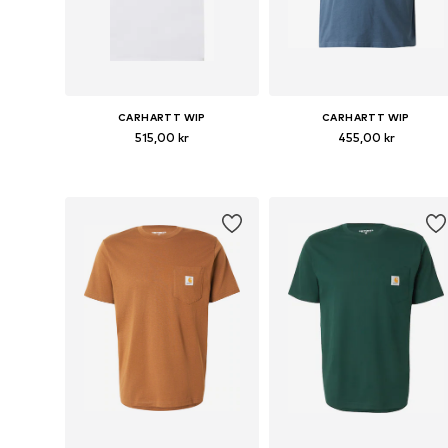
CARHARTT WIP
CARHARTT WIP
515,00 kr
455,00 kr
Tillgängliga storlekar: S, M, L
Tillgängliga stor
Lägg till i varukorgen
Lägg till i varukorgen