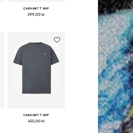
CARHARTT WIP
399,00 kr
torlekar: XS, S, M, L, XL, XXL
Tillgängliga storlekar: XS, S, M, L, XL, XXL
Lägg till i varukorgen
CARHARTT WIP
455,00 kr
storlekar: XS, S, M, L, XL
Tillgängliga storlekar: XS, S, M, L, XL