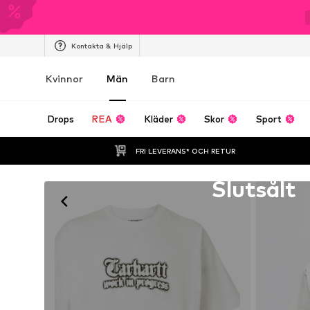
Kontakta & Hjälp
Kvinnor
Män
Barn
Drops
REA
Kläder
Skor
Sport
FRI LEVERANS* OCH RETUR
Tyvärr slutsåld
Slutsålt