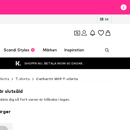
SE
Scandi Styles
Märken
Inspiration
SHOPPA NU. BETALA INOM 60 DAGAR.
Shirts
T-shirts
Carhartt WIP T-shirts
är slutsåld
la dig så fort varan är tillbaka i lager.
ärger