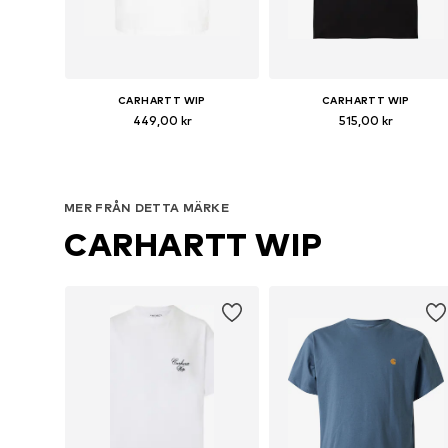
CARHARTT WIP
CARHARTT WIP
449,00 kr
515,00 kr
Tillgängliga storlekar: M, L, XXL
Tillgängliga sto
Lägg till i varukorgen
Lägg till i varukorgen
MER FRÅN DETTA MÄRKE
CARHARTT WIP