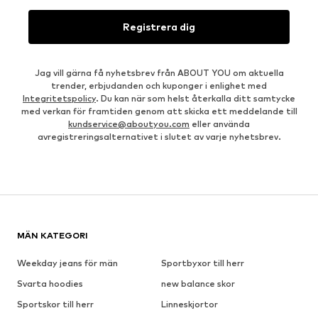
Registrera dig
Jag vill gärna få nyhetsbrev från ABOUT YOU om aktuella
trender, erbjudanden och kuponger i enlighet med
Integritetspolicy
. Du kan när som helst återkalla ditt samtycke
med verkan för framtiden genom att skicka ett meddelande till
kundservice@aboutyou.com
eller använda
avregistreringsalternativet i slutet av varje nyhetsbrev.
MÄN KATEGORI
Weekday jeans för män
Sportbyxor till herr
Svarta hoodies
new balance skor
Sportskor till herr
Linneskjortor