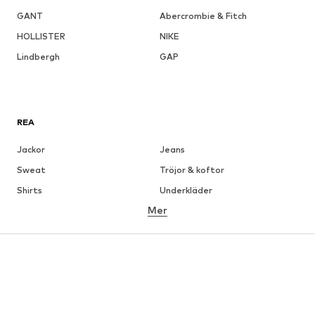
GANT
Abercrombie & Fitch
HOLLISTER
NIKE
Lindbergh
GAP
REA
Jackor
Jeans
Sweat
Tröjor & koftor
Shirts
Underkläder
Mer
Byxor
Skjortor
Rockar
Kostymer & kavajer
Badkläder
Stora storlekar
Skor
Sport
Accessoarer
Premium