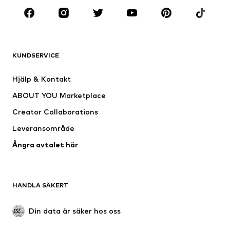
KLÄDER
Nytt
Populärt
Shirts
Jeans
KUNDSERVICE
Jackor
Sweat
Byxor
Skjortor
Hjälp & Kontakt
Underkläder
Tröjor & koftor
ABOUT YOU Marketplace
Kostymer & kavajer
Rockar
Creator Collaborations
Badkläder
Stora storlekar
Leveransområde
Tillfällen
Exklusiv
Ångra avtalet här
Upcycling
SKOR
HANDLA SÄKERT
Nytt
Populärt
Boots & stövlar
Sneakers
Din data är säker hos oss
Lågskor
Sportskor