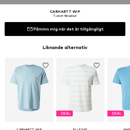
CARHARTT WIP
T-shirt 'Brodine'
Påminn mig när det är tillgängligt
Liknande alternativ
DEAL
DEAL
CARHARTT WIP
ELLESSE
NAP