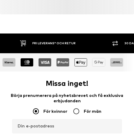
30 °C skonsam tvätt
FRI LEVERANS* OCH RETUR
30 D
Missa inget!
Börja prenumerera på nyhetsbrevet och få exklusiva
erbjudanden
För kvinnor
För män
Din e-postadress