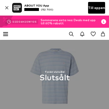
ABOUT YOU App
Till appen
(152 700)
Sommarens sista rea: Deals med upp
02
D
06
H
20
M
10
S
till 60% rabatt
Tyvärr slutsåld
Slutsålt