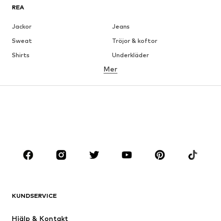
REA
Jackor
Jeans
Sweat
Tröjor & koftor
Shirts
Underkläder
Mer
Byxor
Skjortor
Rockar
Kostymer & kavajer
Badkläder
Stora storlekar
Skor
Sport
Accessoarer
Premium
KLÄDER
Nytt
Populärt
Shirts
Jeans
KUNDSERVICE
Jackor
Sweat
Byxor
Skjortor
Hjälp & Kontakt