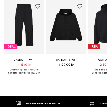
DEAL
REA
CARHARTT WIP
CARHARTT WIP
CARHA
1 115,10 kr
1 199,00 kr
2 60
Ordinarie pris: 1 549,00 kr
Ordinarie pr
Senaste lägsta pris:
1 115,10 kr
Senaste lägsta
FRI LEVERANS* OCH RETUR
30 D