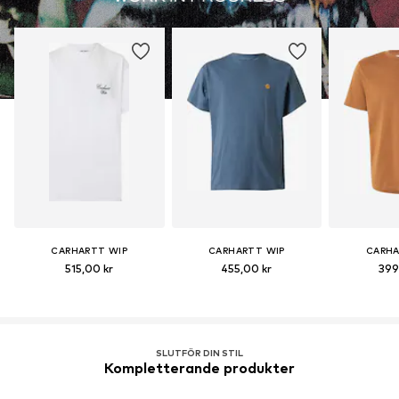
CARHARTT WIP
CARHARTT WIP
CARHA
515,00 kr
455,00 kr
399
SLUTFÖR DIN STIL
Kompletterande produkter