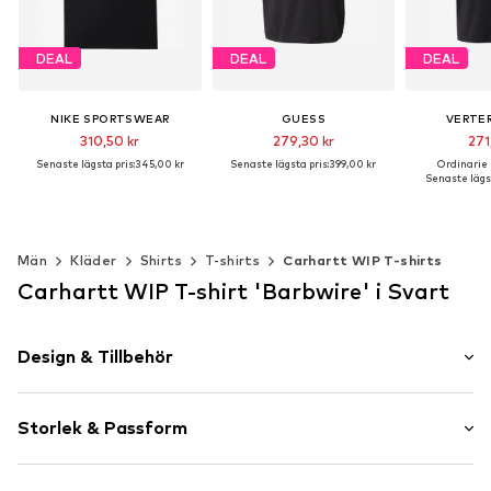
DEAL
DEAL
DEAL
NIKE SPORTSWEAR
GUESS
VERTER
310,50 kr
279,30 kr
271
Senaste lägsta pris:
345,00 kr
Senaste lägsta pris:
399,00 kr
Ordinarie p
Senaste lägst
Tillgängliga storlekar: XS, S, M, L
Tillgängliga storlekar: XS, S, M, L, XL, XXL
Lägg till i varukorgen
Lägg till i varukorgen
Lägg till 
Män
Kläder
Shirts
T-shirts
Carhartt WIP T-shirts
Carhartt WIP T-shirt 'Barbwire' i Svart
Design & Tillbehör
Skrifttryck
Storlek & Passform
Jersey
Rundringning
Ärmlängd: Halvlång ärm
Vadderad fåll/kant