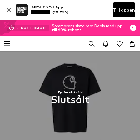
ABOUT YOU App
Till appen
(152 700)
Sommarens sista rea: Deals med upp
01
D
03
H
58
M
01
S
till 60% rabatt
Tyvärr slutsåld
Slutsålt