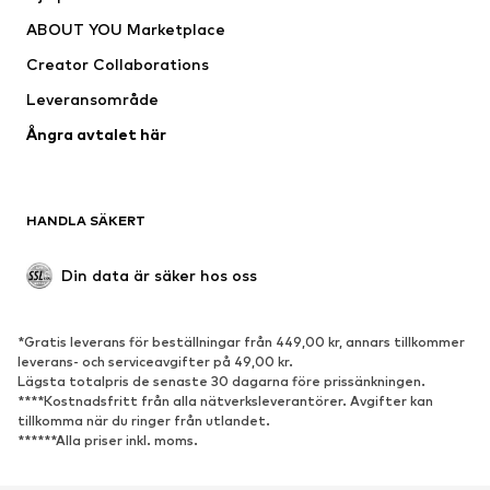
Underkläder
Tröjor & koftor
ABOUT YOU Marketplace
Kostymer & kavajer
Rockar
Creator Collaborations
Badkläder
Stora storlekar
Leveransområde
Tillfällen
Exklusiv
Ångra avtalet här
Upcycling
SKOR
HANDLA SÄKERT
Nytt
Populärt
Boots & stövlar
Sneakers
Din data är säker hos oss
Lågskor
Sportskor
Öppna skor
Exklusiv
*Gratis leverans för beställningar från 449,00 kr, annars tillkommer
leverans- och serviceavgifter på 49,00 kr.
SPORT
Lägsta totalpris de senaste 30 dagarna före prissänkningen.
****Kostnadsfritt från alla nätverksleverantörer. Avgifter kan
Sportkläder
Sporttyper
tillkomma när du ringer från utlandet.
******Alla priser inkl. moms.
Sportskor
Sportväskor & ryggsäckar
Sporttillbehör