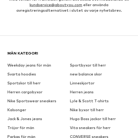
kundservice@aboutyou.com
eller använda
avregistreringsalternativet i slutet av varje nyhetsbrev.
MÄN KATEGORI
Weekday jeans för män
Sportbyxor till herr
Svarta hoodies
new balance skor
Sportskor till herr
Linneskjortor
Herren cargobyxor
Herren jeans
Nike Sportswear sneakers
Lyle & Scott T-shirts
Kalsonger
Nike byxor till herr
Jack & Jones jeans
Hugo Boss jackor till herr
Tröjor för män
Vita sneakers för herr
Parkas för män
CONVERSE sneakers