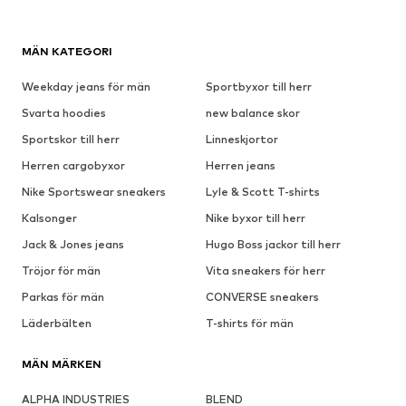
MÄN KATEGORI
Weekday jeans för män
Sportbyxor till herr
Svarta hoodies
new balance skor
Sportskor till herr
Linneskjortor
Herren cargobyxor
Herren jeans
Nike Sportswear sneakers
Lyle & Scott T-shirts
Kalsonger
Nike byxor till herr
Jack & Jones jeans
Hugo Boss jackor till herr
Tröjor för män
Vita sneakers för herr
Parkas för män
CONVERSE sneakers
Läderbälten
T-shirts för män
MÄN MÄRKEN
ALPHA INDUSTRIES
BLEND