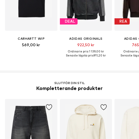
DEAL
REA
CARHARTT WIP
ADIDAS ORIGINALS
ADIDAS 
569,00 kr
922,50 kr
765
Ordinarie pris: 1 139,00 kr
Ordinarie p
Senaste lägsta pris:
911,20 kr
Senaste lägst
SLUTFÖR DIN STIL
Kompletterande produkter