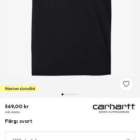
Nästan slutsåld
569,00 kr
569,00 kr
inkl. moms
inkl. moms
Färg
:
svart