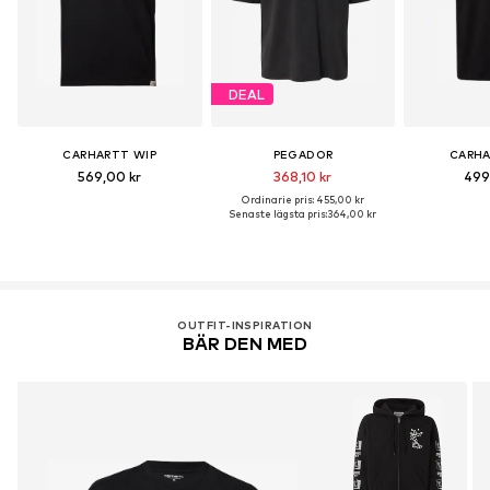
DEAL
CARHARTT WIP
PEGADOR
CARHA
569,00 kr
368,10 kr
499
Ordinarie pris: 455,00 kr
Senaste lägsta pris:
364,00 kr
OUTFIT-INSPIRATION
BÄR DEN MED