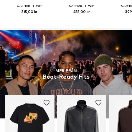
CARHARTT WIP
CARHARTT WIP
CARHA
515,00 kr
455,00 kr
399
MER FRÅN
Beat-Ready Fits