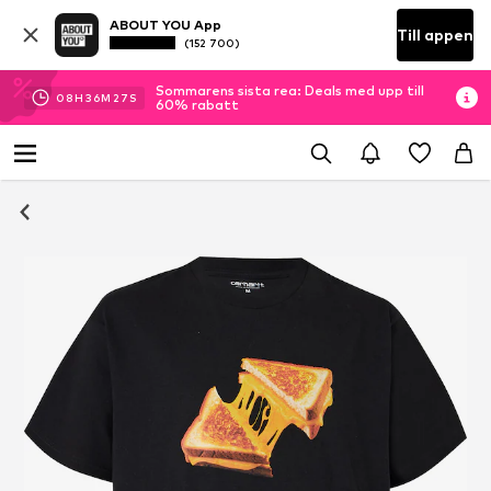
ABOUT YOU App
Till appen
(152 700)
Sommarens sista rea: Deals med upp till
08
H
36
M
26
S
60% rabatt