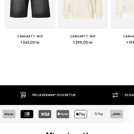
CARHARTT WIP
CARHARTT WIP
CARHA
1 245,00 kr
1 299,00 kr
1 19
30 DAGARS ÖPPET KÖP
SHOPPA NU.