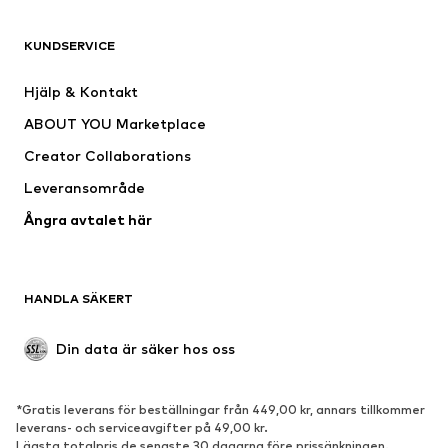
Shirts
Jeans
KUNDSERVICE
Jackor
Sweat
Byxor
Skjortor
Hjälp & Kontakt
Underkläder
Tröjor & koftor
ABOUT YOU Marketplace
Kostymer & kavajer
Rockar
Creator Collaborations
Badkläder
Stora storlekar
Leveransområde
Tillfällen
Exklusiv
Ångra avtalet här
Upcycling
SKOR
HANDLA SÄKERT
Nytt
Populärt
Boots & stövlar
Sneakers
Din data är säker hos oss
Lågskor
Sportskor
Öppna skor
Exklusiv
*Gratis leverans för beställningar från 449,00 kr, annars tillkommer
leverans- och serviceavgifter på 49,00 kr.
SPORT
Lägsta totalpris de senaste 30 dagarna före prissänkningen.