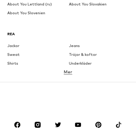
About You Lettland (ru)
About You Slovakien
About You Slovenien
REA
Jackor
Jeans
Sweat
Tröjor & koftor
Shirts
Underkläder
Mer
Byxor
Skjortor
Rockar
Kostymer & kavajer
Badkläder
Stora storlekar
Skor
Sport
Accessoarer
Premium
KLÄDER
Nytt
Populärt