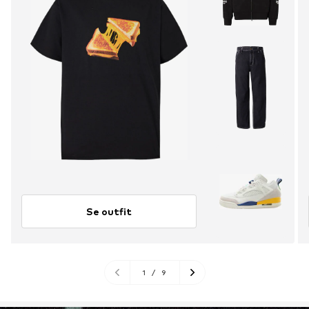
Se outfit
1
/
9