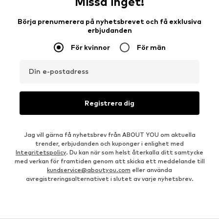
Missa inget!
Börja prenumerera på nyhetsbrevet och få exklusiva
erbjudanden
För kvinnor
För män
Din e-postadress
Registrera dig
Jag vill gärna få nyhetsbrev från ABOUT YOU om aktuella
trender, erbjudanden och kuponger i enlighet med
Integritetspolicy
. Du kan när som helst återkalla ditt samtycke
med verkan för framtiden genom att skicka ett meddelande till
kundservice@aboutyou.com
eller använda
avregistreringsalternativet i slutet av varje nyhetsbrev.