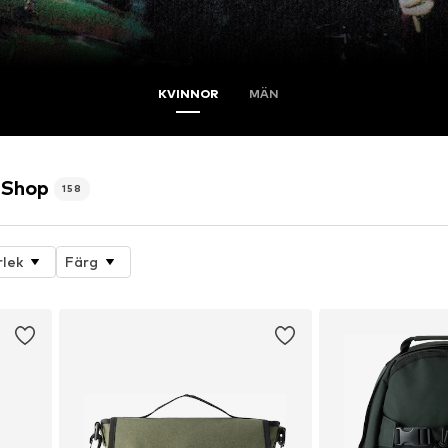
KVINNOR
MÄN
 Shop
158
rlek
Färg