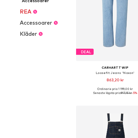
Accessoarer
REA
Accessoarer
Kläder
DEAL
CARHARTT WIP
Loosefit Jeans 'Noxon'
863,20 kr
+
1
Ordinarie pris: 1 199,00 kr
Tillgänglig i många storleka
Senaste lägsta pris:
917,15 kr
-5%
Lägg till i varukorge