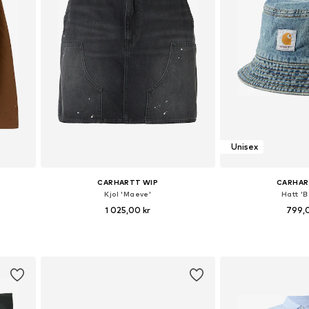
Unisex
CARHARTT WIP
CARHAR
Kjol 'Maeve'
Hatt 'B
1 025,00 kr
799,
, L
Tillgängliga storlekar: 34, 36, 38, 40
Tillgängliga storlekar
n
Lägg till i varukorgen
Lägg till i