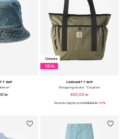
Unisex
DEAL
TT WIP
CARHARTT WIP
elmar'
Shoppingväska 'Clapton'
00 kr
820,00 kr
Senaste lägsta pris:
1 025,00 kr
-20%
: 54-55, 56-57, 58-59
Tillgängliga storlekar: One Size
 varukorgen
Lägg till i varukorgen