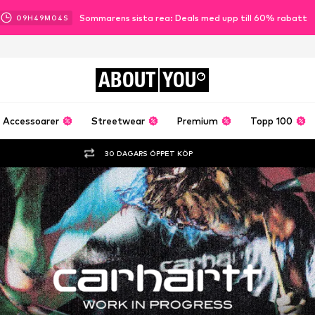
Sommarens sista rea: Deals med upp till 60% rabatt
09
H
49
M
02
S
ABOUT
YOU
Accessoarer
Streetwear
Premium
Topp 100
30 DAGARS ÖPPET KÖP