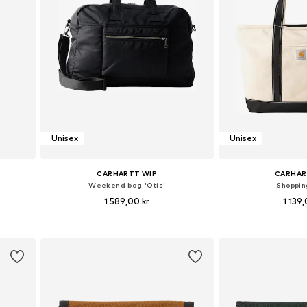
Unisex
Unisex
CARHARTT WIP
CARHAR
Weekend bag 'Otis'
Shoppi
1 589,00 kr
1 139,
, L
Tillgängliga storlekar: One Size
Tillgängliga sto
n
Lägg till i varukorgen
Lägg till i