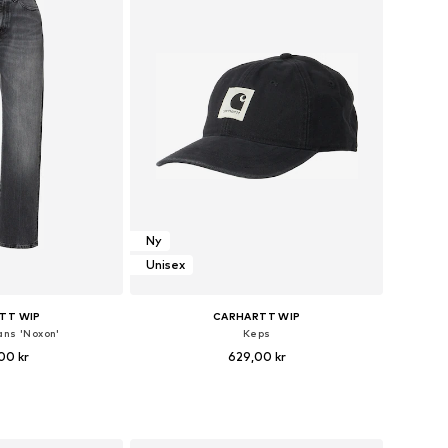
Ny
Unisex
TT WIP
CARHARTT WIP
ans 'Noxon'
Keps
00 kr
629,00 kr
+
1
ånga storlekar
Tillgängliga storlekar: 55-60
 varukorgen
Lägg till i varukorgen