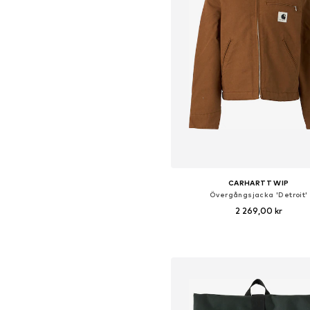
CARHARTT WIP
Övergångsjacka 'Detroit'
2 269,00 kr
Tillgängliga storlekar: XS, S, M
Lägg till i varukorge