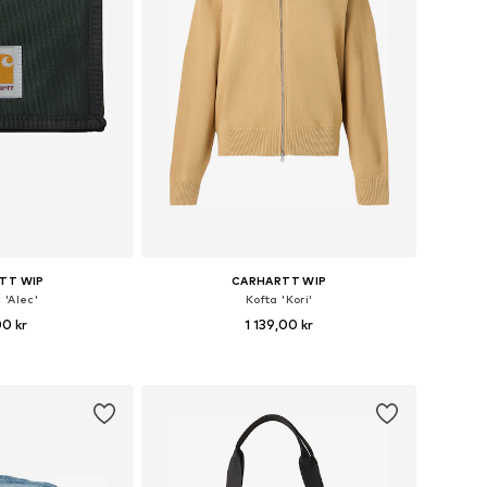
TT WIP
CARHARTT WIP
 'Alec'
Kofta 'Kori'
00 kr
1 139,00 kr
rlekar: One Size
Tillgängliga storlekar: XS, S, M, L
 varukorgen
Lägg till i varukorgen