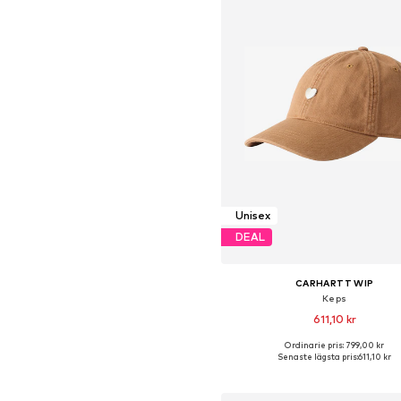
Unisex
DEAL
CARHARTT WIP
Keps
611,10 kr
Ordinarie pris: 799,00 kr
Tillgängliga storlekar: 55-60
Senaste lägsta pris:
611,10 kr
Lägg till i varukorge