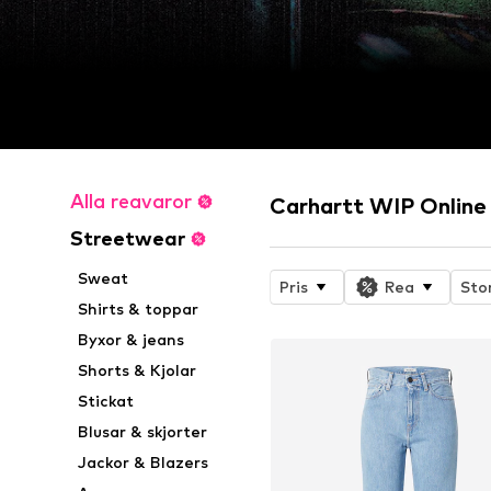
Alla reavaror
Carhartt WIP Online
Streetwear
Sweat
Pris
Rea
Sto
Shirts & toppar
Byxor & jeans
Shorts & Kjolar
Stickat
Blusar & skjorter
Jackor & Blazers