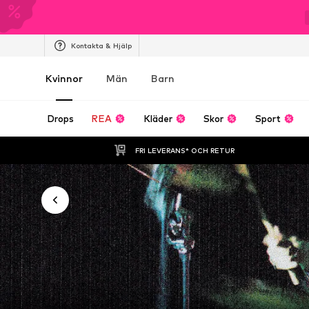
Kontakta & Hjälp
Kvinnor
Män
Barn
Drops
REA
Kläder
Skor
Sport
FRI LEVERANS* OCH RETUR