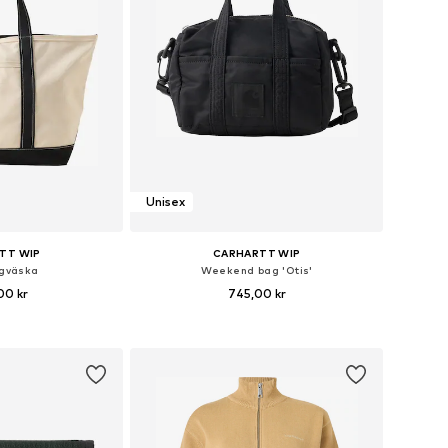
Unisex
TT WIP
CARHARTT WIP
ngväska
Weekend bag 'Otis'
00 kr
745,00 kr
rlekar: One Size
Tillgängliga storlekar: One Size
 varukorgen
Lägg till i varukorgen