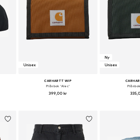
Ny
Unisex
Unisex
CARHARTT WIP
CARHAR
Plånbok 'Alec'
Plånbok
399,00 kr
335,
Tillgängliga storlekar: One Size
Tillgängliga sto
n
Lägg till i varukorgen
Lägg till i