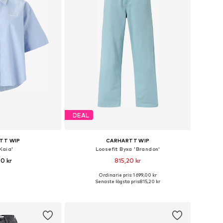
DEAL
TT WIP
CARHARTT WIP
Kaia'
Loosefit Byxa 'Brandon'
00 kr
815,20 kr
Ordinarie pris: 1 699,00 kr
rlekar: XS, S, L
Tillgängliga storlekar: 34, 36, 38, 40
Senaste lägsta pris:
815,20 kr
 varukorgen
Lägg till i varukorgen