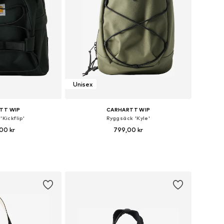
Unisex
TT WIP
CARHARTT WIP
Kickflip'
Ryggsäck 'Kyle'
00 kr
799,00 kr
rlekar: One Size
Tillgängliga storlekar: One Size
 varukorgen
Lägg till i varukorgen