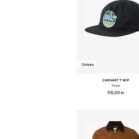
Unisex
CARHARTT WIP
Keps
515,00 kr
Tillgängliga storlekar: 55-60
Lägg till i varukorge