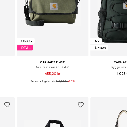
Unisex
Ny
DEAL
Unisex
CARHARTT WIP
CARHAR
Axelremsväska 'Kyle'
Ryggsäck '
455,20 kr
1 025,
Senaste lägsta pris:
569,00 kr
-20%
r
Tillgängliga storlekar: One Size
Tillgängliga sto
n
Lägg till i varukorgen
Lägg till i