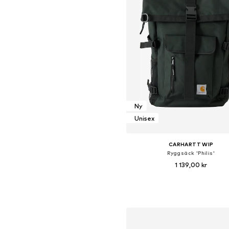
Ny
Unisex
CARHARTT WIP
Ryggsäck 'Philis'
1 139,00 kr
Tillgängliga storlekar: One Si
Lägg till i varukorge