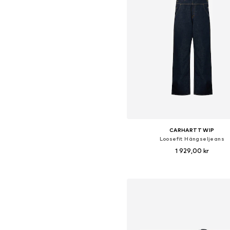
CARHARTT WIP
Loosefit Hängseljeans
1 929,00 kr
Tillgängliga storlekar: XS, S, M
Lägg till i varukorge