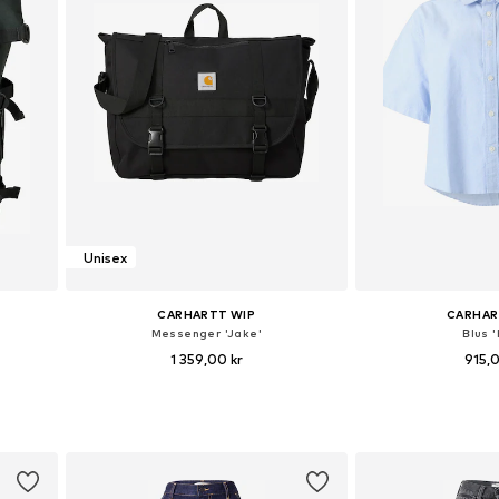
Unisex
CARHARTT WIP
CARHAR
Messenger 'Jake'
Blus '
1 359,00 kr
915,
ze
Tillgängliga storlekar: One Size
Tillgängliga sto
n
Lägg till i varukorgen
Lägg till i