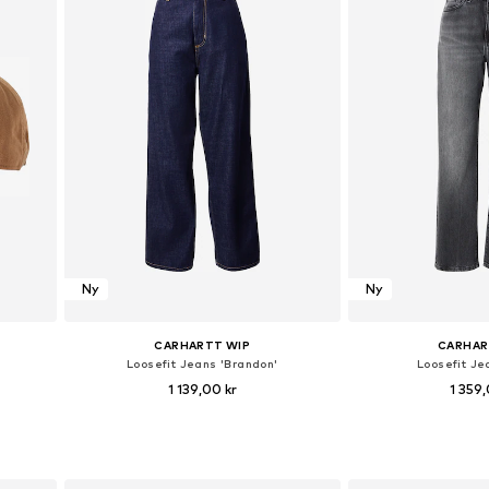
Ny
Ny
CARHARTT WIP
CARHAR
Loosefit Jeans 'Brandon'
Loosefit Je
1 139,00 kr
1 359,
Tillgängliga storlekar: 25-26, 27-28, 29, 30-31
Tillgänglig i m
n
Lägg till i varukorgen
Lägg till i