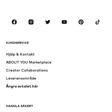
Skor
Sport
Accessoarer
Premium
KLÄDER
Nytt
Populärt
Shirts
Jeans
KUNDSERVICE
Jackor
Sweat
Byxor
Skjortor
Hjälp & Kontakt
Underkläder
Tröjor & koftor
ABOUT YOU Marketplace
Kostymer & kavajer
Rockar
Creator Collaborations
Badkläder
Stora storlekar
Leveransområde
Tillfällen
Exklusiv
Ångra avtalet här
Upcycling
SKOR
HANDLA SÄKERT
Nytt
Populärt