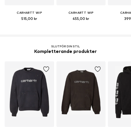
CARHARTT WIP
CARHARTT WIP
CARHA
515,00 kr
455,00 kr
399
SLUTFÖR DIN STIL
Kompletterande produkter