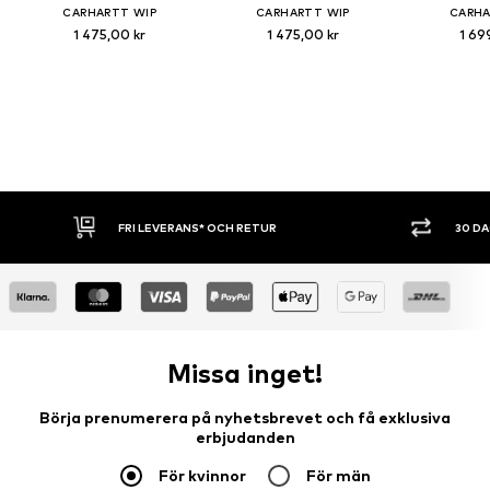
CARHARTT WIP
CARHARTT WIP
CARHA
1 475,00 kr
1 475,00 kr
1 69
FRI LEVERANS* OCH RETUR
30 D
Missa inget!
Börja prenumerera på nyhetsbrevet och få exklusiva
erbjudanden
För kvinnor
För män