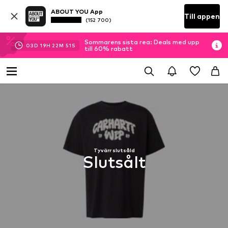
ABOUT YOU App
Till appen
(152 700)
Sommarens sista rea: Deals med upp
03
D
19
H
22
M
51
S
till 60% rabatt
Tyvärr slutsåld
Slutsålt