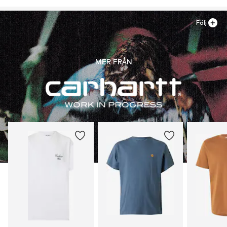
DE
Blek ej
info@carhartt-wip.com
30 °C skonsam tvätt
Följ
MER FRÅN