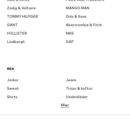
Zadig & Voltaire
MANGO MAN
TOMMY HILFIGER
Only & Sons
GANT
Abercrombie & Fitch
HOLLISTER
NIKE
Lindbergh
GAP
REA
Jackor
Jeans
Sweat
Tröjor & koftor
Shirts
Underkläder
Mer
Byxor
Skjortor
Rockar
Kostymer & kavajer
Badkläder
Stora storlekar