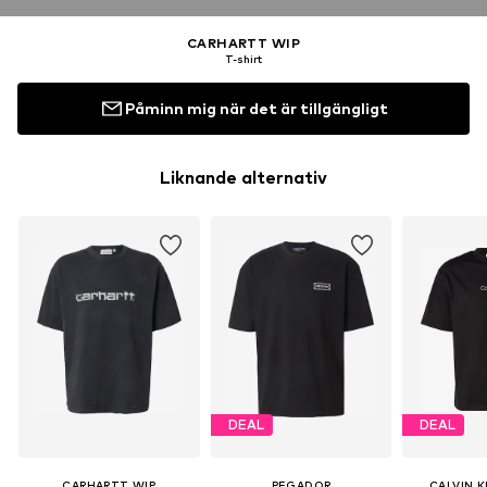
CARHARTT WIP
T-shirt
Påminn mig när det är tillgängligt
Liknande alternativ
DEAL
DEAL
CARHARTT WIP
PEGADOR
CALVIN K