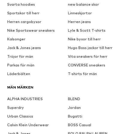
Svarta hoodies
new balance skor
Sportskor till herr
Linneskjortor
Herren cargobyxor
Herren jeans
Nike Sportswear sneakers
Lyle & Scott T-shirts
Kalsonger
Nike byxor till herr
Jack & Jones jeans
Hugo Boss jackor till herr
Tröjor för män
Vita sneakers för herr
Parkas för män
CONVERSE sneakers
Läderbälten
T-shirts för män
MÄN MÄRKEN
ALPHA INDUSTRIES
BLEND
Superdry
Jordan
Urban Classics
Bugatti
Calvin Klein Underwear
BOSS Casual
Jack & Jones
POLO RALPH LAUREN