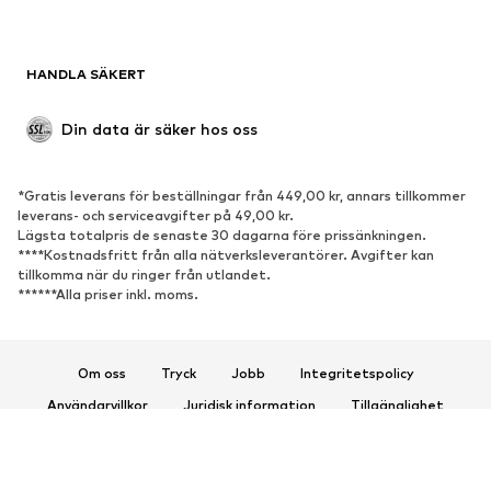
SKOR
HANDLA SÄKERT
Nytt
Populärt
Boots & stövlar
Sneakers
Din data är säker hos oss
Lågskor
Sportskor
Öppna skor
Exklusiv
*Gratis leverans för beställningar från 449,00 kr, annars tillkommer
leverans- och serviceavgifter på 49,00 kr.
SPORT
Lägsta totalpris de senaste 30 dagarna före prissänkningen.
****Kostnadsfritt från alla nätverksleverantörer. Avgifter kan
Sportkläder
Sporttyper
tillkomma när du ringer från utlandet.
******Alla priser inkl. moms.
Sportskor
Sportväskor & ryggsäckar
Sporttillbehör
Om oss
Tryck
Jobb
Integritetspolicy
ACCESSOARER
Användarvillkor
Juridisk information
Tillgänglighet
Nytt
Kepsar & mössor
Produktsäkerhet
Bälten
Väskor & ryggsäckar
© 2026 ABOUT YOU SE & Co. KG
Klockor
Smycken