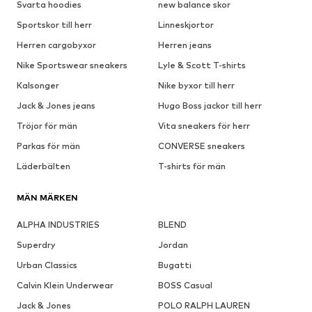
Svarta hoodies
new balance skor
Sportskor till herr
Linneskjortor
Herren cargobyxor
Herren jeans
Nike Sportswear sneakers
Lyle & Scott T-shirts
Kalsonger
Nike byxor till herr
Jack & Jones jeans
Hugo Boss jackor till herr
Tröjor för män
Vita sneakers för herr
Parkas för män
CONVERSE sneakers
Läderbälten
T-shirts för män
MÄN MÄRKEN
ALPHA INDUSTRIES
BLEND
Superdry
Jordan
Urban Classics
Bugatti
Calvin Klein Underwear
BOSS Casual
Jack & Jones
POLO RALPH LAUREN