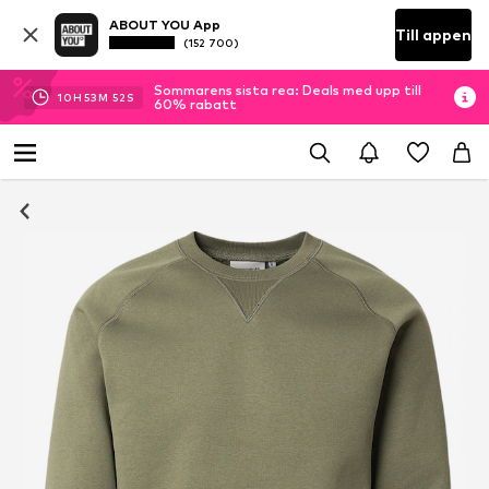
ABOUT YOU App
Till appen
(152 700)
Sommarens sista rea: Deals med upp till
10
H
53
M
52
S
60% rabatt