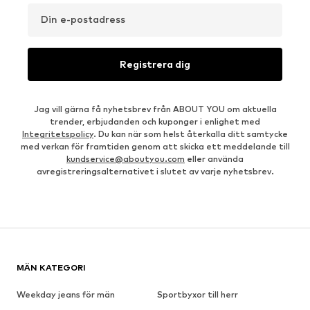
Din e-postadress
Registrera dig
Jag vill gärna få nyhetsbrev från ABOUT YOU om aktuella
trender, erbjudanden och kuponger i enlighet med
Integritetspolicy
. Du kan när som helst återkalla ditt samtycke
med verkan för framtiden genom att skicka ett meddelande till
kundservice@aboutyou.com
eller använda
avregistreringsalternativet i slutet av varje nyhetsbrev.
MÄN KATEGORI
Weekday jeans för män
Sportbyxor till herr