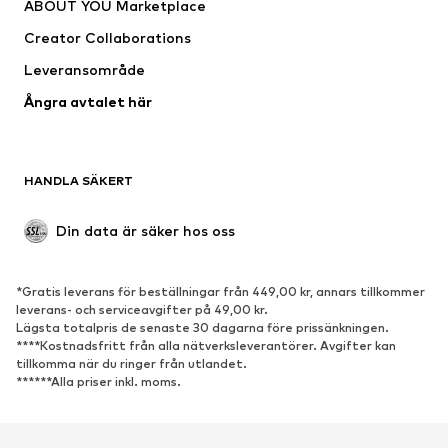
ABOUT YOU Marketplace
Kostymer & kavajer
Rockar
Creator Collaborations
Badkläder
Stora storlekar
Leveransområde
Tillfällen
Exklusiv
Ångra avtalet här
Upcycling
SKOR
HANDLA SÄKERT
Nytt
Populärt
Boots & stövlar
Sneakers
Din data är säker hos oss
Lågskor
Sportskor
Öppna skor
Exklusiv
*Gratis leverans för beställningar från 449,00 kr, annars tillkommer
leverans- och serviceavgifter på 49,00 kr.
SPORT
Lägsta totalpris de senaste 30 dagarna före prissänkningen.
****Kostnadsfritt från alla nätverksleverantörer. Avgifter kan
Sportkläder
Sporttyper
tillkomma när du ringer från utlandet.
******Alla priser inkl. moms.
Sportskor
Sportväskor & ryggsäckar
Sporttillbehör