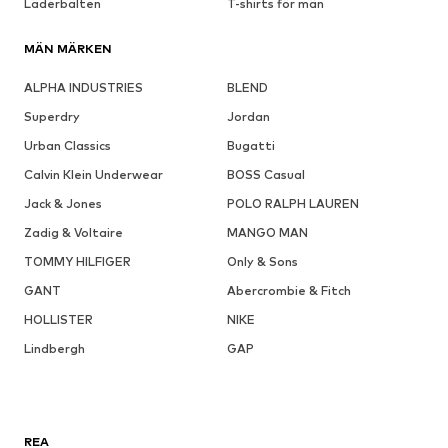
Läderbälten
T-shirts för män
MÄN MÄRKEN
ALPHA INDUSTRIES
BLEND
Superdry
Jordan
Urban Classics
Bugatti
Calvin Klein Underwear
BOSS Casual
Jack & Jones
POLO RALPH LAUREN
Zadig & Voltaire
MANGO MAN
TOMMY HILFIGER
Only & Sons
GANT
Abercrombie & Fitch
HOLLISTER
NIKE
Lindbergh
GAP
REA