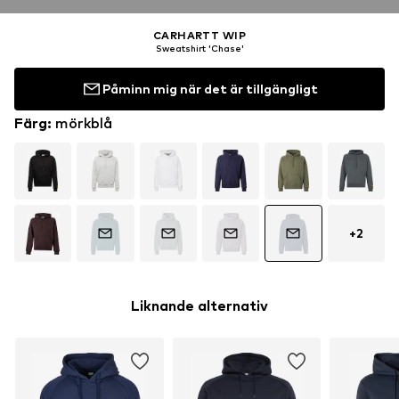
CARHARTT WIP
Sweatshirt 'Chase'
Påminn mig när det är tillgängligt
Färg
:
mörkblå
+
2
Liknande alternativ