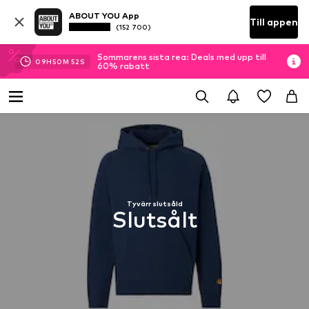
ABOUT YOU App
Till appen
(152 700)
Sommarens sista rea: Deals med upp till
09
H
50
M
51
S
60% rabatt
Tyvärr slutsåld
Slutsålt