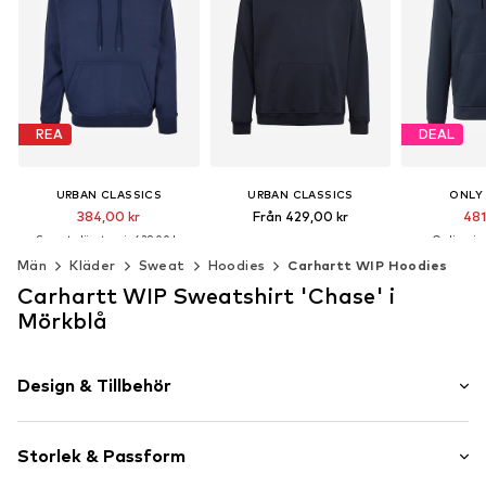
REA
DEAL
URBAN CLASSICS
URBAN CLASSICS
ONLY
384,00 kr
Från 429,00 kr
481
Senaste lägsta pris:
429,00 kr
Ordinarie p
+
17
Senaste lägst
Tillgängliga storlekar: XS, S, M, XXL, XXXL, 4XL
+
17
Män
Kläder
Sweat
Hoodies
Carhartt WIP Hoodies
Tillgängliga storlekar: XS, S, M, XL
Lägg till i varukorgen
Carhartt WIP Sweatshirt 'Chase' i
Lägg till i varukorgen
Lägg till 
Mörkblå
Design & Tillbehör
Neutrala färger
Storlek & Passform
Sweattyg