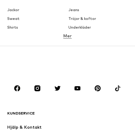
Jackor
Jeans
Sweat
Tröjor & koftor
Shirts
Underkläder
Mer
Byxor
Skjortor
Rockar
Kostymer & kavajer
Badkläder
Stora storlekar
Skor
Sport
Accessoarer
Premium
KLÄDER
Nytt
Populärt
Shirts
Jeans
KUNDSERVICE
Jackor
Sweat
Byxor
Skjortor
Hjälp & Kontakt
Underkläder
Tröjor & koftor