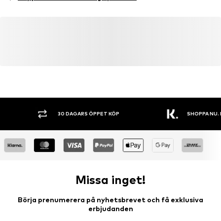
Slip on
Artikelnr.
CRH0428027000001
30 DAGARS ÖPPET KÖP
SHOPPA NU. 
Missa inget!
Börja prenumerera på nyhetsbrevet och få exklusiva
erbjudanden