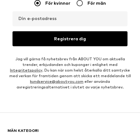
För kvinnor
För män
Din e-postadress
Registrera dig
Jag vill gärna få nyhetsbrev från ABOUT YOU om aktuella
trender, erbjudanden och kuponger i enlighet med
Integritetspolicy
. Du kan när som helst återkalla ditt samtycke
med verkan för framtiden genom att skicka ett meddelande till
kundservice@aboutyou.com
eller använda
avregistreringsalternativet i slutet av varje nyhetsbrev.
MÄN KATEGORI