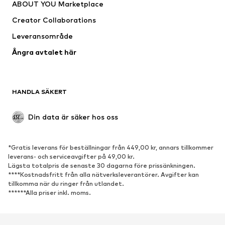
ABOUT YOU Marketplace
Kostymer & kavajer
Rockar
Creator Collaborations
Badkläder
Stora storlekar
Leveransområde
Tillfällen
Exklusiv
Ångra avtalet här
Upcycling
SKOR
HANDLA SÄKERT
Nytt
Populärt
Boots & stövlar
Sneakers
Din data är säker hos oss
Lågskor
Sportskor
Öppna skor
Exklusiv
*Gratis leverans för beställningar från 449,00 kr, annars tillkommer
leverans- och serviceavgifter på 49,00 kr.
SPORT
Lägsta totalpris de senaste 30 dagarna före prissänkningen.
****Kostnadsfritt från alla nätverksleverantörer. Avgifter kan
Sportkläder
Sporttyper
tillkomma när du ringer från utlandet.
******Alla priser inkl. moms.
Sportskor
Sportväskor & ryggsäckar
Sporttillbehör