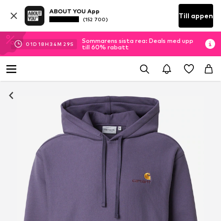
ABOUT YOU App
Till appen
(152 700)
Sommarens sista rea: Deals med upp
01
D
18
H
34
M
29
S
till 60% rabatt