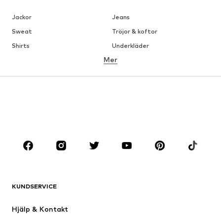
Jackor
Jeans
Sweat
Tröjor & koftor
Shirts
Underkläder
Mer
Byxor
Skjortor
Rockar
Kostymer & kavajer
Badkläder
Stora storlekar
Skor
Sport
Accessoarer
Premium
KLÄDER
Nytt
Populärt
Shirts
Jeans
KUNDSERVICE
Jackor
Sweat
Byxor
Skjortor
Hjälp & Kontakt
Underkläder
Tröjor & koftor