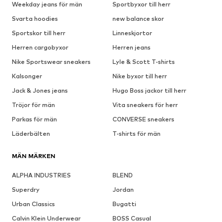
Weekday jeans för män
Sportbyxor till herr
Svarta hoodies
new balance skor
Sportskor till herr
Linneskjortor
Herren cargobyxor
Herren jeans
Nike Sportswear sneakers
Lyle & Scott T-shirts
Kalsonger
Nike byxor till herr
Jack & Jones jeans
Hugo Boss jackor till herr
Tröjor för män
Vita sneakers för herr
Parkas för män
CONVERSE sneakers
Läderbälten
T-shirts för män
MÄN MÄRKEN
ALPHA INDUSTRIES
BLEND
Superdry
Jordan
Urban Classics
Bugatti
Calvin Klein Underwear
BOSS Casual