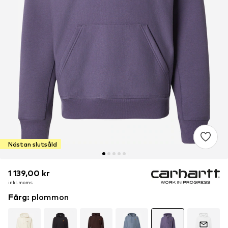
Nästan slutsåld
1 139,00 kr
1 139,00 kr
1 139,00 kr
inkl. moms
inkl. moms
inkl. moms
Färg
:
plommon