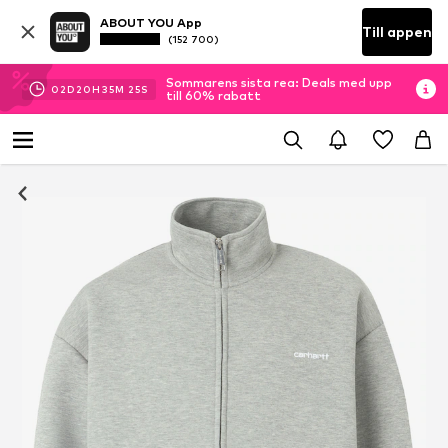
ABOUT YOU App
Till appen
(152 700)
Sommarens sista rea: Deals med upp
02
D
20
H
35
M
25
S
till 60% rabatt