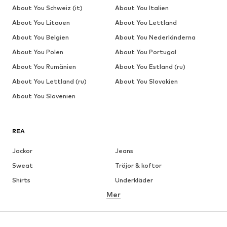
About You Schweiz (it)
About You Italien
About You Litauen
About You Lettland
About You Belgien
About You Nederländerna
About You Polen
About You Portugal
About You Rumänien
About You Estland (ru)
About You Lettland (ru)
About You Slovakien
About You Slovenien
REA
Jackor
Jeans
Sweat
Tröjor & koftor
Shirts
Underkläder
Mer
Byxor
Skjortor
Rockar
Kostymer & kavajer
Badkläder
Stora storlekar