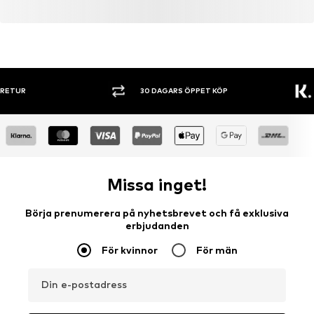
30 DAGARS ÖPPET KÖP
SHOPPA NU. 
Missa inget!
Börja prenumerera på nyhetsbrevet och få exklusiva
erbjudanden
För kvinnor
För män
Din e-postadress