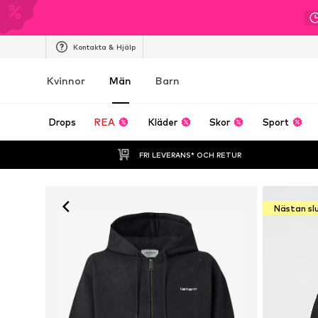
Kontakta & Hjälp
Kvinnor
Män
Barn
Drops
REA
Kläder
Skor
Sport
FRI LEVERANS* OCH RETUR
Nästan sl