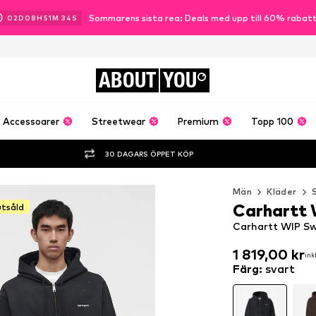
Sommarens sista rea: Deals med upp till 60% rabat
02
D
08
H
51
M
32
S
ABOUT
YOU
Accessoarer
Streetwear
Premium
Topp 100
30 DAGARS ÖPPET KÖP
Män
Kläder
Carhartt
utsåld
Carhartt WIP Sw
1 819,00 kr
ink
1 819,00 kr
ink
Färg
:
svart