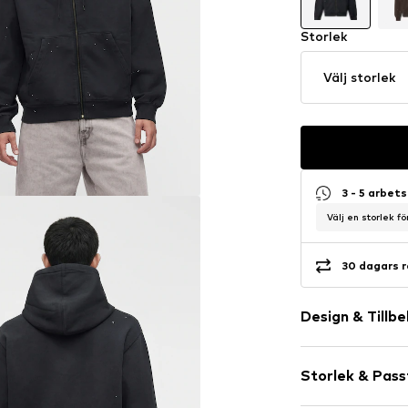
Storlek
Välj storlek
3 - 5 arbet
Välj en storlek f
30 dagars r
Design & Tillb
Sweattyg
Storlek & Pas
Med huva
Huva med res