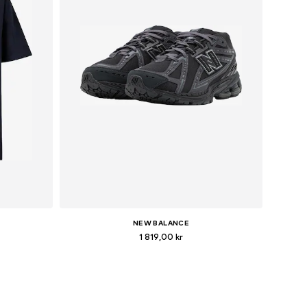
NEW BALANCE
1 819,00 kr
, XXL
Tillgänglig i många storlekar
n
Lägg till i varukorgen