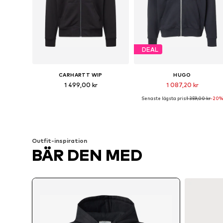
DEAL
CARHARTT WIP
HUGO
1 499,00 kr
1 087,20 kr
Senaste lägsta pris:
1 359,00 kr
-20%
Tillgängliga storlekar: XS, S, M, L, XL, XXL
Tillgängliga stor
Lägg till i varukorgen
Lägg till i varukorgen
Outfit-inspiration
BÄR DEN MED