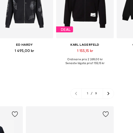
DEAL
ED HARDY
KARL LAGERFELD
1 495,00 kr
1 155,15 kr
Ordinarie pris: 2 269,00 kr
Tillgängliga storlekar: S, M, L, XXL
Tillgängliga storlekar: S, M, L, XL
Senaste lägsta pris:
1 155,15 kr
Lägg till i varukorgen
Lägg till i varukorgen
Lägg
1
/
9