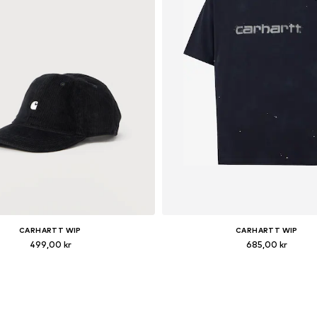
CARHARTT WIP
CARHARTT WIP
499,00 kr
685,00 kr
Tillgängliga storlekar: 55-60
Tillgängliga storlekar: S, M, XL
Lägg till i varukorgen
Lägg till i varukorge