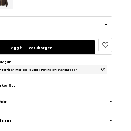
Lägg till i varukorgen
sdagar
ör att få en mer exakt uppskattning av leveranstiden.
eturrätt
ehör
sform
år