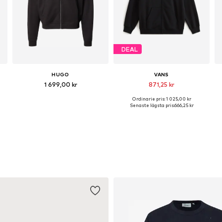
DEAL
HUGO
VANS
1 699,00 kr
871,25 kr
Ordinarie pris: 1 025,00 kr
lekar: S, M, L, XL, XXL
Tillgängliga storlekar: S, M, L, XL, XXL
Tillgängliga storlekar: XS, S, M, L, XL, XXL
Senaste lägsta pris:
666,25 kr
Lägg till i varukorgen
Lägg till i varukorgen