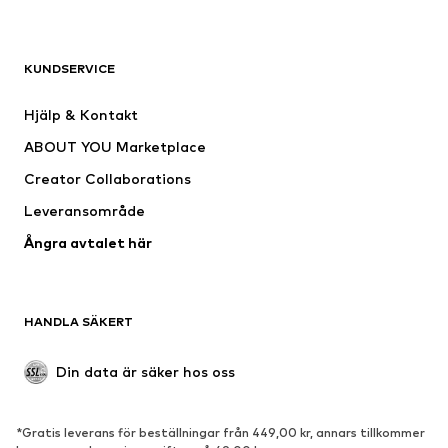
Nytt
Populärt
Shirts
Jeans
KUNDSERVICE
Jackor
Sweat
Byxor
Skjortor
Hjälp & Kontakt
Underkläder
Tröjor & koftor
ABOUT YOU Marketplace
Kostymer & kavajer
Rockar
Creator Collaborations
Badkläder
Stora storlekar
Leveransområde
Tillfällen
Exklusiv
Ångra avtalet här
Upcycling
SKOR
HANDLA SÄKERT
Nytt
Populärt
Boots & stövlar
Sneakers
Din data är säker hos oss
Lågskor
Sportskor
Öppna skor
Exklusiv
*Gratis leverans för beställningar från 449,00 kr, annars tillkommer