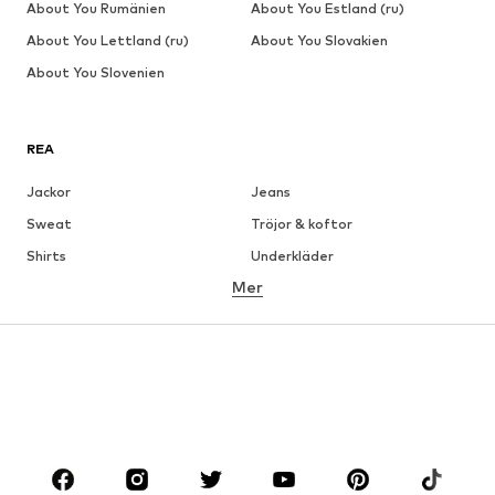
About You Rumänien
About You Estland (ru)
About You Lettland (ru)
About You Slovakien
About You Slovenien
REA
Jackor
Jeans
Sweat
Tröjor & koftor
Shirts
Underkläder
Mer
Byxor
Skjortor
Rockar
Kostymer & kavajer
Badkläder
Stora storlekar
Skor
Sport
Accessoarer
Premium
KLÄDER