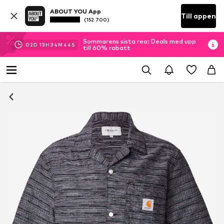
ABOUT YOU App
Till appen
(152 700)
Sommarens sista rea: Deals med upp
02
D
13
H
34
M
43
S
till 60% rabatt