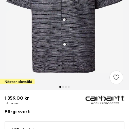
Nästan slutsåld
1 359,00 kr
1 359,00 kr
inkl. moms
inkl. moms
Färg
:
svart