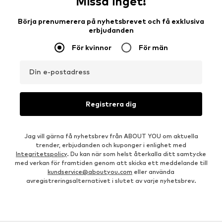
Missa inget!
Börja prenumerera på nyhetsbrevet och få exklusiva
erbjudanden
För kvinnor
För män
Din e-postadress
Registrera dig
Jag vill gärna få nyhetsbrev från ABOUT YOU om aktuella
trender, erbjudanden och kuponger i enlighet med
Integritetspolicy
. Du kan när som helst återkalla ditt samtycke
med verkan för framtiden genom att skicka ett meddelande till
kundservice@aboutyou.com
eller använda
avregistreringsalternativet i slutet av varje nyhetsbrev.