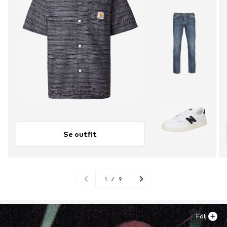
Se outfit
1
/
9
Följ