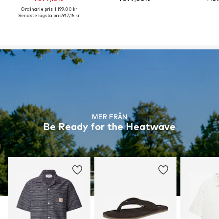
Ordinarie pris: 1 199,00 kr
Senaste lägsta pris:
917,15 kr
MER FRÅN
Be Ready for the Heatwave