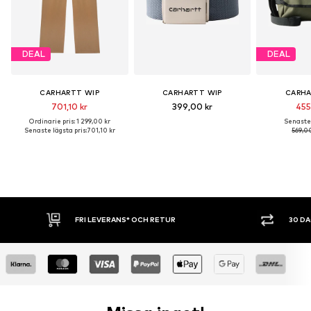
DEAL
DEAL
CARHARTT WIP
CARHARTT WIP
CARHA
701,10 kr
399,00 kr
455
Ordinarie pris: 1 299,00 kr
Senaste 
Senaste lägsta pris:
701,10 kr
569,0
30 DAGARS ÖPPET KÖP
SHOPPA NU. 