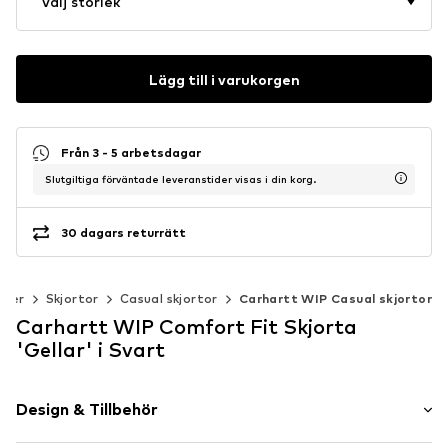
Välj storlek
Lägg till i varukorgen
Från 3 - 5 arbetsdagar
Slutgiltiga förväntade leveranstider visas i din korg.
30 dagars returrätt
äder
Skjortor
Casual skjortor
Carhartt WIP Casual skjortor
Carhartt WIP Comfort Fit Skjorta
'Gellar' i Svart
Design & Tillbehör