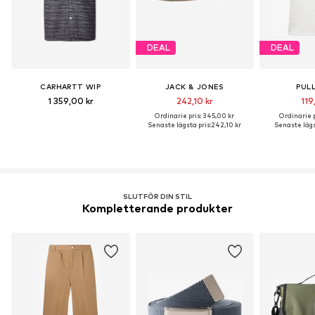
DEAL
DEAL
CARHARTT WIP
JACK & JONES
PUL
1 359,00 kr
242,10 kr
119
Ordinarie pris: 345,00 kr
Ordinarie p
Senaste lägsta pris:
242,10 kr
Senaste lägs
SLUTFÖR DIN STIL
Kompletterande produkter