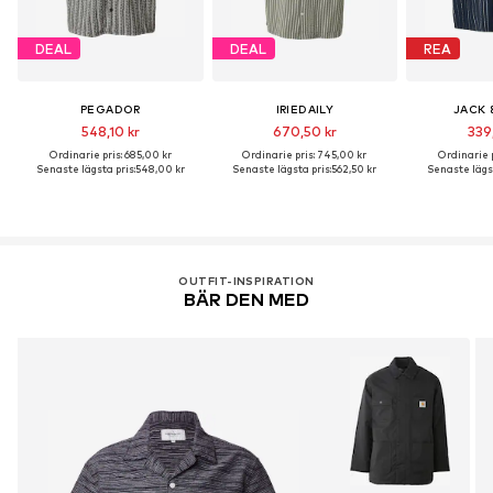
DEAL
DEAL
REA
PEGADOR
IRIEDAILY
JACK 
548,10 kr
670,50 kr
339
Ordinarie pris: 685,00 kr
Ordinarie pris: 745,00 kr
Ordinarie p
Senaste lägsta pris:
548,00 kr
Senaste lägsta pris:
562,50 kr
Senaste lägst
OUTFIT-INSPIRATION
BÄR DEN MED