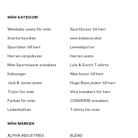
MÄN KATEGORI
Weekday jeans för män
Sportbyxor till herr
Svarta hoodies
new balance skor
Sportskor till herr
Linneskjortor
Herren cargobyxor
Herren jeans
Nike Sportswear sneakers
Lyle & Scott T-shirts
Kalsonger
Nike byxor till herr
Jack & Jones jeans
Hugo Boss jackor till herr
Tröjor för män
Vita sneakers för herr
Parkas för män
CONVERSE sneakers
Läderbälten
T-shirts för män
MÄN MÄRKEN
ALPHA INDUSTRIES
BLEND