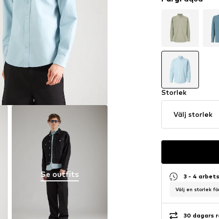
Storlek
Välj storlek
Se outfits
3 - 4 arbet
Välj en storlek f
30 dagars r