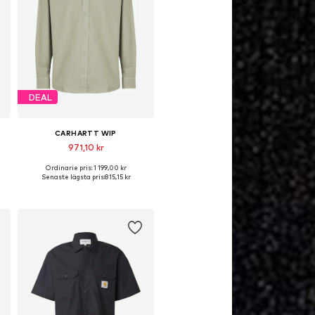
DEAL
CARHARTT WIP
971,10 kr
Ordinarie pris: 1 199,00 kr
Tillgängliga storlekar: S, M
Senaste lägsta pris:
815,15 kr
Lägg till i varukorgen