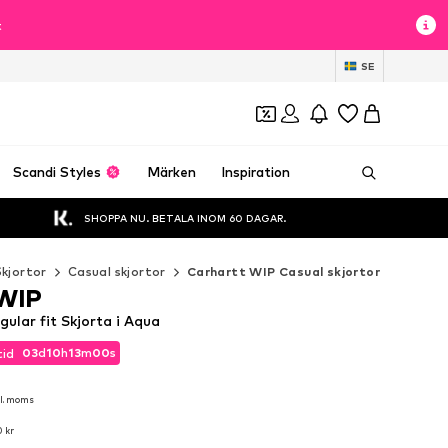
t
SE
Scandi Styles
Märken
Inspiration
SHOPPA NU. BETALA INOM 60 DAGAR.
Skjortor
Casual skjortor
Carhartt WIP Casual skjortor
 WIP
ular fit Skjorta i Aqua
03
d
10
h
12
m
58
s
tid
03
d
10
h
12
m
58
s
tid
kl. moms
kl. moms
 kr
 kr