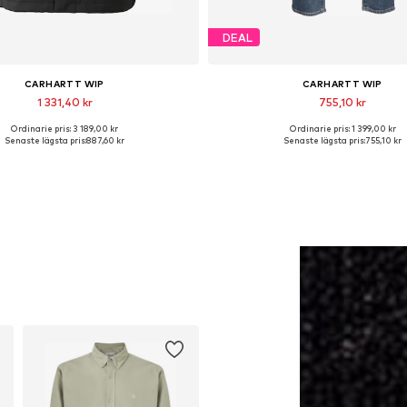
DEAL
CARHARTT WIP
CARHARTT WIP
1 331,40 kr
755,10 kr
Ordinarie pris: 3 189,00 kr
Ordinarie pris: 1 399,00 kr
illgängliga storlekar: XS, S, M
Tillgänglig i många storleka
Senaste lägsta pris:
887,60 kr
Senaste lägsta pris:
755,10 kr
Lägg till i varukorgen
Lägg till i varukorge