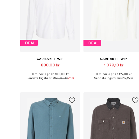
DEAL
DEAL
CARHARTT WIP
CARHARTT WIP
880,00 kr
1 079,10 kr
Ordinarie pris: 1 100,00 kr
Ordinarie pris: 1 199,00 kr
Tillgängliga storlekar: S, M, L, XL
Tillgängliga storlekar: S, M, XL
Senaste lägsta pris:
990,00 kr
-11%
Senaste lägsta pris:
917,15 kr
Lägg till i varukorgen
Lägg till i varukorgen