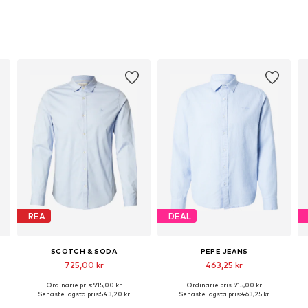
REA
DEAL
SCOTCH & SODA
PEPE JEANS
725,00 kr
463,25 kr
Ordinarie pris: 915,00 kr
Ordinarie pris: 915,00 kr
ar: M, L, XL, XXL
Tillgängliga storlekar: S, M, L, XL, XXL
Tillgängliga storlekar: S, M, L, XL
Senaste lägsta pris:
543,20 kr
Senaste lägsta pris:
463,25 kr