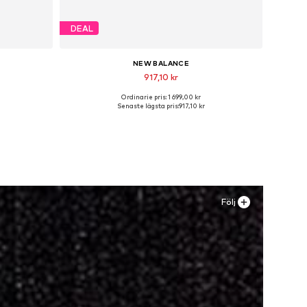
DEAL
NEW BALANCE
917,10 kr
Ordinarie pris: 1 699,00 kr
r
Tillgängliga storlekar: 37, 37,5, 39,5
Senaste lägsta pris:
917,10 kr
n
Lägg till i varukorgen
Följ