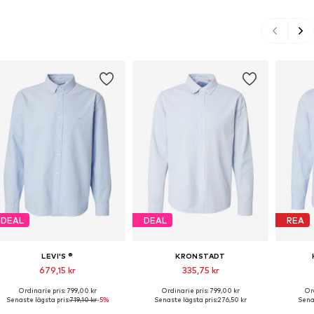
DEAL
DEAL
REA
LEVI'S ®
KRONSTADT
679,15 kr
335,75 kr
Ordinarie pris: 799,00 kr
Ordinarie pris: 799,00 kr
Ord
Tillgängliga storlekar: S, M, L, XL, XXL
Tillgängliga storlekar: M, L, XL
Tillgän
Senaste lägsta pris:
719,10 kr
-5%
Senaste lägsta pris:
276,50 kr
Senas