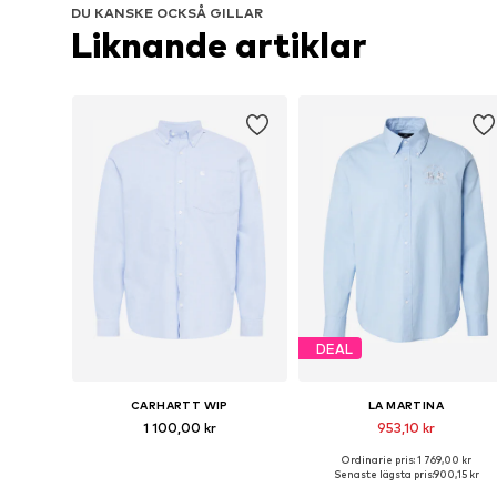
DU KANSKE OCKSÅ GILLAR
Liknande artiklar
DEAL
CARHARTT WIP
LA MARTINA
1 100,00 kr
953,10 kr
Ordinarie pris: 1 769,00 kr
Tillgängliga storlekar: S, M, L, XL
Tillgängliga storlek
Senaste lägsta pris:
900,15 kr