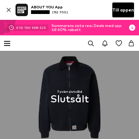
ABOUT YOU App
Till appen
(152 700)
Sommarens sista rea: Deals med upp
01
D
15
H
55
M
52
S
till 60% rabatt
Tyvärr slutsåld
Slutsålt