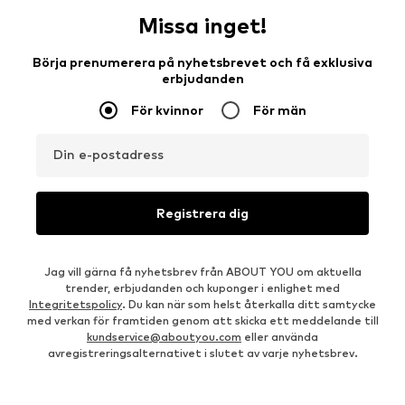
Missa inget!
Börja prenumerera på nyhetsbrevet och få exklusiva
erbjudanden
För kvinnor
För män
Din e-postadress
Registrera dig
Jag vill gärna få nyhetsbrev från ABOUT YOU om aktuella
trender, erbjudanden och kuponger i enlighet med
Integritetspolicy
. Du kan när som helst återkalla ditt samtycke
med verkan för framtiden genom att skicka ett meddelande till
kundservice@aboutyou.com
eller använda
avregistreringsalternativet i slutet av varje nyhetsbrev.