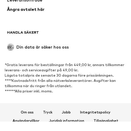
Tillfällen
Exklusiv
Ångra avtalet här
Upcycling
SKOR
HANDLA SÄKERT
Nytt
Populärt
Boots & stövlar
Sneakers
Din data är säker hos oss
Lågskor
Sportskor
Öppna skor
Exklusiv
*Gratis leverans för beställningar från 449,00 kr, annars tillkommer
leverans- och serviceavgifter på 49,00 kr.
SPORT
Lägsta totalpris de senaste 30 dagarna före prissänkningen.
****Kostnadsfritt från alla nätverksleverantörer. Avgifter kan
Sportkläder
Sporttyper
tillkomma när du ringer från utlandet.
******Alla priser inkl. moms.
Sportskor
Sportväskor & ryggsäckar
Sporttillbehör
Om oss
Tryck
Jobb
Integritetspolicy
ACCESSOARER
Användarvillkor
Juridisk information
Tillgänglighet
Nytt
Kepsar & mössor
Produktsäkerhet