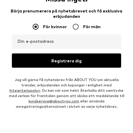
Börja prenumerera på nyhetsbrevet och få exklusiva
erbjudanden
För kvinnor
För män
Din e-postadress
Registrera dig
Jag vill gärna få nyhetsbrev från ABOUT YOU om aktuella
trender, erbjudanden och kuponger i enlighet med
Integritetspolicy
. Du kan när som helst återkalla ditt samtycke
med verkan för framtiden genom att skicka ett meddelande till
kundservice@aboutyou.com
eller använda
avregistreringsalternativet i slutet av varje nyhetsbrev.