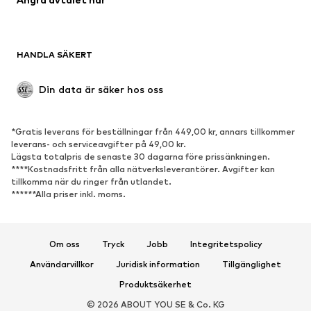
Upcycling
SKOR
HANDLA SÄKERT
Nytt
Populärt
Boots & stövlar
Sneakers
Din data är säker hos oss
Lågskor
Sportskor
Öppna skor
Exklusiv
*Gratis leverans för beställningar från 449,00 kr, annars tillkommer
leverans- och serviceavgifter på 49,00 kr.
SPORT
Lägsta totalpris de senaste 30 dagarna före prissänkningen.
****Kostnadsfritt från alla nätverksleverantörer. Avgifter kan
Sportkläder
Sporttyper
tillkomma när du ringer från utlandet.
******Alla priser inkl. moms.
Sportskor
Sportväskor & ryggsäckar
Sporttillbehör
Om oss
Tryck
Jobb
Integritetspolicy
ACCESSOARER
Användarvillkor
Juridisk information
Tillgänglighet
Nytt
Kepsar & mössor
Produktsäkerhet
Bälten
Väskor & ryggsäckar
© 2026 ABOUT YOU SE & Co. KG