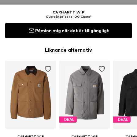
CARHARTT WIP
Övergångsjacka 'OG Chore'
Påminn mig när det är tillgängligt
Liknande alternativ
DEAL
DEAL
CARHARTT WIP
CARHARTT WIP
CARHA