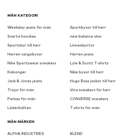
MÄN KATEGORI
Weekday jeans för män
Sportbyxor till herr
Svarta hoodies
new balance skor
Sportskor till herr
Linneskjortor
Herren cargobyxor
Herren jeans
Nike Sportswear sneakers
Lyle & Scott T-shirts
Kalsonger
Nike byxor till herr
Jack & Jones jeans
Hugo Boss jackor till herr
Tröjor för män
Vita sneakers för herr
Parkas för män
CONVERSE sneakers
Läderbälten
T-shirts för män
MÄN MÄRKEN
ALPHA INDUSTRIES
BLEND