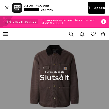
ABOUT YOU App
Till appen
(152 700)
Sommarens sista rea: Deals med upp
01
D
06
H
30
M
42
S
till 60% rabatt
Tyvärr slutsåld
Slutsålt