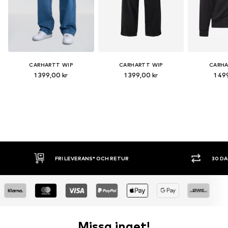
CARHARTT WIP
CARHARTT WIP
CARHA
1 399,00 kr
1 399,00 kr
1 49
FRI LEVERANS* OCH RETUR
30 DAGA
Missa inget!