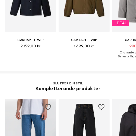
DEAL
CARHARTT WIP
CARHARTT WIP
CARHA
2 159,00 kr
1 699,00 kr
998
Ordinarie pr
Senaste lägst
SLUTFÖR DIN STIL
Kompletterande produkter