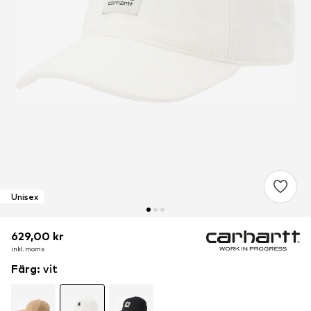
Unisex
629,00 kr
629,00 kr
629,00 kr
inkl. moms
inkl. moms
inkl. moms
Färg
:
vit