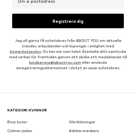
Din e-postadress
Registrera dig
Jag vill gärna få nyhetsbrev från ABOUT YOU om aktuella
trender, erbjudanden och kuponger i enlighet med
Integritetspolicy
. Du kan när som helst återkalla ditt samtycke
med verkan för framtiden genom att skicka ett meddelande till
kundservice@aboutyou.com
eller använda
avregistreringsalternativet i slutet av varje nyhetsbrev.
KATEGORI KVINNOR
Roxy byxor
Vila klänningar
Colmar jackor
Adidas sneakers