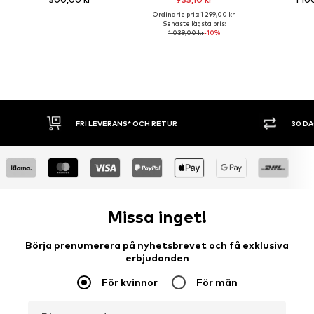
Ordinarie pris: 1 299,00 kr
Senaste lägsta pris:
1 039,00 kr
-10%
UR
30 DAGARS ÖPPET KÖP
S
Missa inget!
Börja prenumerera på nyhetsbrevet och få exklusiva
erbjudanden
För kvinnor
För män