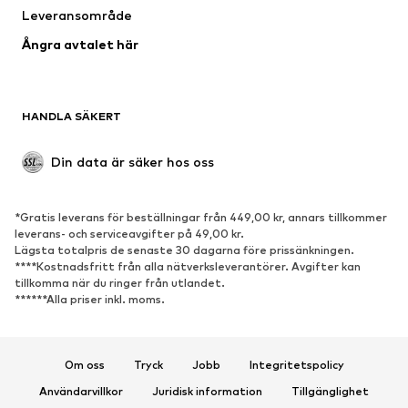
Leveransområde
Kappor
Kjolar
Ångra avtalet här
Badkläder
Sweat
Kavajer
Jumpsuits & overaller
Stora storlekar
Mammakläder
HANDLA SÄKERT
Tillfällen
Exklusiv
Upcycling
Din data är säker hos oss
SKOR
*Gratis leverans för beställningar från 449,00 kr, annars tillkommer
Nytt
Populärt
leverans- och serviceavgifter på 49,00 kr.
Lägsta totalpris de senaste 30 dagarna före prissänkningen.
Sneakers
Stövletter
****Kostnadsfritt från alla nätverksleverantörer. Avgifter kan
Pumps & högklackade skor
Stövlar
tillkomma när du ringer från utlandet.
******Alla priser inkl. moms.
Sandaler
Lågskor
Sportskor
Ballerinaskor
Pantoletter
Inneskor
Om oss
Tryck
Jobb
Integritetspolicy
Exklusiv
Användarvillkor
Juridisk information
Tillgänglighet