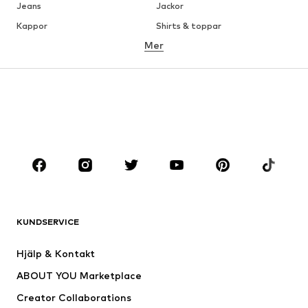
Jeans
Jackor
Kappor
Shirts & toppar
Mer
Byxor
Underkläder
Kjolar
Blusar & tunikor
Sweat
Kavajer
Badkläder
Jumpsuits & overaller
Stora storlekar
Skor
Sport
Accessoarer
Premium
KLÄDER
KUNDSERVICE
Nytt
Populärt
Klänningar
Jeans
Hjälp & Kontakt
Shirts & toppar
Byxor
ABOUT YOU Marketplace
Jackor
Tröjor & stickat
Creator Collaborations
Underkläder
Blusar & tunikor