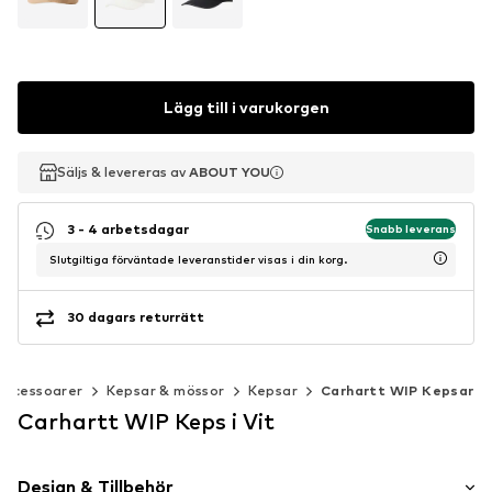
Lägg till i varukorgen
Säljs & levereras av
Säljs & levereras av
ABOUT YOU
ABOUT YOU
3 - 4 arbetsdagar
Snabb leverans
Slutgiltiga förväntade leveranstider visas i din korg.
30 dagars returrätt
Accessoarer
Kepsar & mössor
Kepsar
Carhartt WIP Kepsar
Carhartt WIP Keps i Vit
Design & Tillbehör