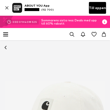
ABOUT YOU App
Till appen
(152 700)
Sommarens sista rea: Deals med upp
03
D
01
H
40
M
51
S
till 60% rabatt