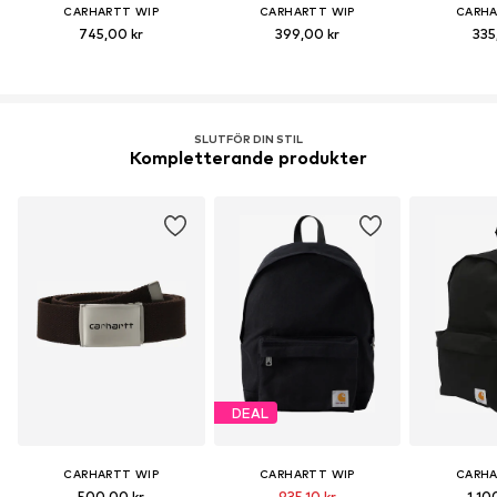
CARHARTT WIP
CARHARTT WIP
CARHA
745,00 kr
399,00 kr
335
SLUTFÖR DIN STIL
Kompletterande produkter
DEAL
CARHARTT WIP
CARHARTT WIP
CARHA
500,00 kr
935,10 kr
1 10