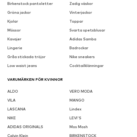
Birkenstock pantoletter
Zadig väskor
Gröna jackor
Vinterjackor
Kjolar
Toppar
Mössor
Svarta spetsblusar
Kavajer
Adidas Samba
Lingerie
Badrockar
Gråa stickada tröjor
Nike sneakers
Low waist jeans
Cocktailklänningar
VARUMÄRKEN FÖR KVINNOR
ALDO
VERO MODA
VILA
MANGO
LASCANA
Lindex
NIKE
LEVI'S
ADIDAS ORIGINALS
Mos Mosh
Calvin Klein
BIRKENSTOCK