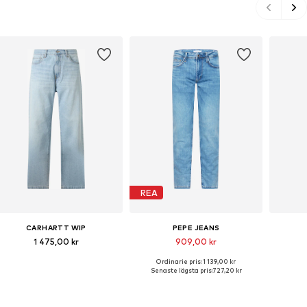
REA
CARHARTT WIP
PEPE JEANS
1 475,00 kr
909,00 kr
Ordinarie pris: 1 139,00 kr
Tillgänglig i många storlekar
Tillgänglig i många storlekar
Tillgä
Senaste lägsta pris:
727,20 kr
Lägg till i varukorgen
Lägg till i varukorgen
Lägg