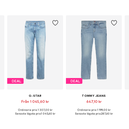
DEAL
DEAL
G-STAR
TOMMY JEANS
Från 1 045,60 kr
647,10 kr
Ordinarie pris: 1 307,00 kr
Ordinarie pris: 1 199,00 kr
Tillgänglig i många storlekar
Tillgänglig i många storlekar
Senaste lägsta pris:
1 045,60 kr
Senaste lägsta pris:
287,60 kr
Lägg till i varukorgen
Lägg till i varukorgen