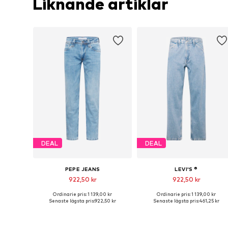
Liknande artiklar
DEAL
DEAL
PEPE JEANS
LEVI'S ®
922,50 kr
922,50 kr
Ordinarie pris: 1 139,00 kr
Ordinarie pris: 1 139,00 kr
Tillgänglig i många storlekar
Tillgänglig i många storlekar
Senaste lägsta pris:
922,50 kr
Senaste lägsta pris:
461,25 kr
Lägg till i varukorgen
Lägg till i varukorgen