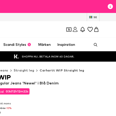
t
SE
Scandi Styles
Märken
Inspiration
SHOPPA NU. BETALA INOM 60 DAGAR.
Jeans
Straight leg
Carhartt WIP Straight leg
 WIP
gular Jeans 'Newel' i Blå Denim
03
d
12
h
12
m
20
s
tid
03
d
12
h
12
m
20
s
tid
nkl. moms
nkl. moms
00 kr
-10%
m
00 kr
-10%