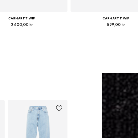
CARHARTT WIP
CARHARTT WIP
2 600,00 kr
599,00 kr
ängliga storlekar: S, M, L, XL, XXL
Tillgängliga storlekar: S, XL, 
Lägg till i varukorgen
Lägg till i varukorge