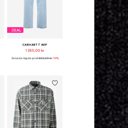
DEAL
CARHARTT WIP
1 350,00 kr
Senaste lägsta pris:
1 500,00 kr
-10%
Tillgängliga storlekar: 36
Lägg till i varukorgen