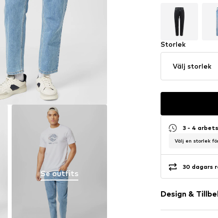
Storlek
Välj storlek
3 - 4 arbet
Välj en storlek f
30 dagars r
Se outfits
Design & Tillb
Neutrala färg