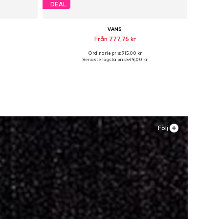
DEAL
VANS
Från 777,75 kr
Ordinarie pris: 915,00 kr
XXL
Tillgänglig i många storlekar
Senaste lägsta pris:
549,00 kr
n
Lägg till i varukorgen
Följ