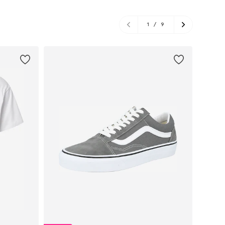
1
/
9