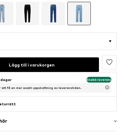
Lägg till i varukorgen
sdagar
Snabb leverans
ör att få en mer exakt uppskattning av leveranstiden.
eturrätt
ehör
er