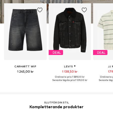
DEAL
DEAL
CARHARTT WIP
LEVI'S ®
JJ 
1 245,00 kr
1 138,50 kr
179
Ordinarie pris: 1 589,00 kr
Ordinarie p
Senaste lägsta pris:
1 109,00 kr
Senaste lägs
SLUTFÖR DIN STIL
Kompletterande produkter