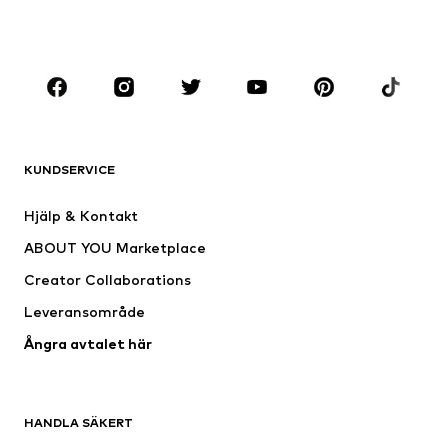
Skor
Sport
Accessoarer
Premium
KLÄDER
Nytt
Populärt
Shirts
Jeans
KUNDSERVICE
Jackor
Sweat
Byxor
Skjortor
Hjälp & Kontakt
Underkläder
Tröjor & koftor
ABOUT YOU Marketplace
Kostymer & kavajer
Rockar
Creator Collaborations
Badkläder
Stora storlekar
Leveransområde
Tillfällen
Exklusiv
Ångra avtalet här
Upcycling
SKOR
HANDLA SÄKERT
Nytt
Populärt