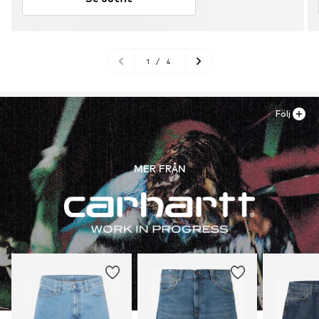
1
/
4
Följ
MER FRÅN