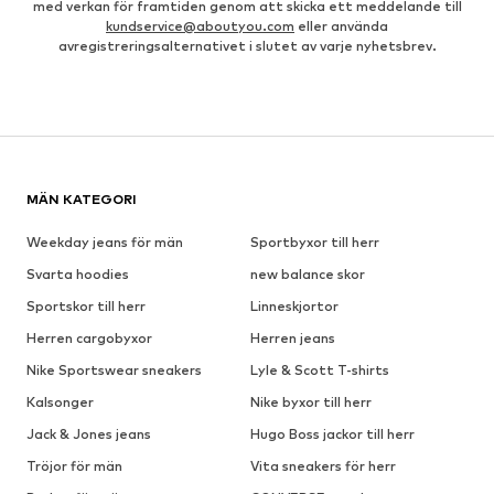
med verkan för framtiden genom att skicka ett meddelande till
kundservice@aboutyou.com
eller använda
avregistreringsalternativet i slutet av varje nyhetsbrev.
MÄN KATEGORI
Weekday jeans för män
Sportbyxor till herr
Svarta hoodies
new balance skor
Sportskor till herr
Linneskjortor
Herren cargobyxor
Herren jeans
Nike Sportswear sneakers
Lyle & Scott T-shirts
Kalsonger
Nike byxor till herr
Jack & Jones jeans
Hugo Boss jackor till herr
Tröjor för män
Vita sneakers för herr