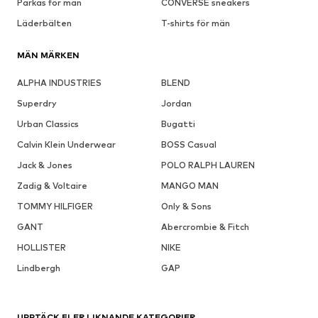
Parkas för män
CONVERSE sneakers
Läderbälten
T-shirts för män
MÄN MÄRKEN
ALPHA INDUSTRIES
BLEND
Superdry
Jordan
Urban Classics
Bugatti
Calvin Klein Underwear
BOSS Casual
Jack & Jones
POLO RALPH LAUREN
Zadig & Voltaire
MANGO MAN
TOMMY HILFIGER
Only & Sons
GANT
Abercrombie & Fitch
HOLLISTER
NIKE
Lindbergh
GAP
UPPTÄCK FLER LIKNANDE KATEGORIER