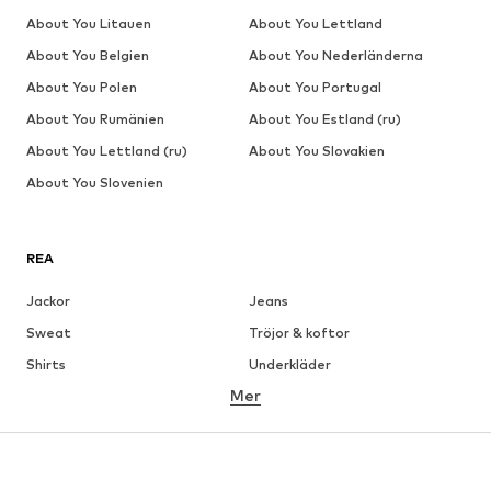
About You Litauen
About You Lettland
About You Belgien
About You Nederländerna
About You Polen
About You Portugal
About You Rumänien
About You Estland (ru)
About You Lettland (ru)
About You Slovakien
About You Slovenien
REA
Jackor
Jeans
Sweat
Tröjor & koftor
Shirts
Underkläder
Mer
Byxor
Skjortor
Rockar
Kostymer & kavajer
Badkläder
Stora storlekar