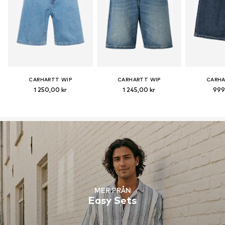
CARHARTT WIP
CARHARTT WIP
CARHA
1 250,00 kr
1 245,00 kr
999
MER FRÅN
Easy Sets