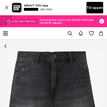
ABOUT YOU App
Till appen
(152 700)
Sommarens sista rea: Deals med upp
02
D
16
H
16
M
52
S
till 60% rabatt