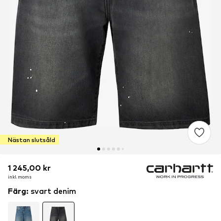
Nästan slutsåld
1 245,00 kr
1 245,00 kr
inkl. moms
inkl. moms
Färg
:
svart denim