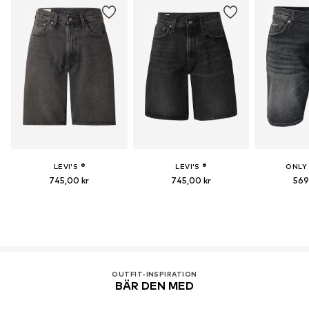
LEVI'S ®
LEVI'S ®
ONLY
745,00 kr
745,00 kr
569
OUTFIT-INSPIRATION
BÄR DEN MED