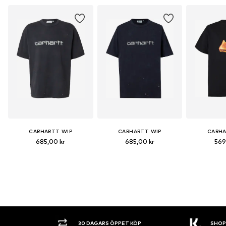
CARHARTT WIP
CARHARTT WIP
CARHA
685,00 kr
685,00 kr
569
30 DAGARS ÖPPET KÖP
SHOPPA NU. 