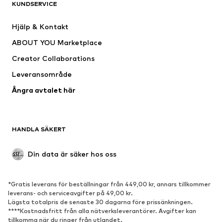
KUNDSERVICE
Jackor
Sweat
Byxor
Skjortor
Hjälp & Kontakt
Underkläder
Tröjor & koftor
ABOUT YOU Marketplace
Kostymer & kavajer
Rockar
Creator Collaborations
Badkläder
Stora storlekar
Leveransområde
Tillfällen
Exklusiv
Ångra avtalet här
Upcycling
SKOR
HANDLA SÄKERT
Nytt
Populärt
Boots & stövlar
Sneakers
Din data är säker hos oss
Lågskor
Sportskor
Öppna skor
Exklusiv
*Gratis leverans för beställningar från 449,00 kr, annars tillkommer
leverans- och serviceavgifter på 49,00 kr.
SPORT
Lägsta totalpris de senaste 30 dagarna före prissänkningen.
****Kostnadsfritt från alla nätverksleverantörer. Avgifter kan
Sportkläder
Sporttyper
tillkomma när du ringer från utlandet.