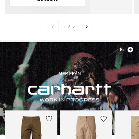
1
/
9
Följ
MER FRÅN