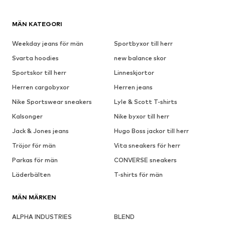
MÄN KATEGORI
Weekday jeans för män
Sportbyxor till herr
Svarta hoodies
new balance skor
Sportskor till herr
Linneskjortor
Herren cargobyxor
Herren jeans
Nike Sportswear sneakers
Lyle & Scott T-shirts
Kalsonger
Nike byxor till herr
Jack & Jones jeans
Hugo Boss jackor till herr
Tröjor för män
Vita sneakers för herr
Parkas för män
CONVERSE sneakers
Läderbälten
T-shirts för män
MÄN MÄRKEN
ALPHA INDUSTRIES
BLEND