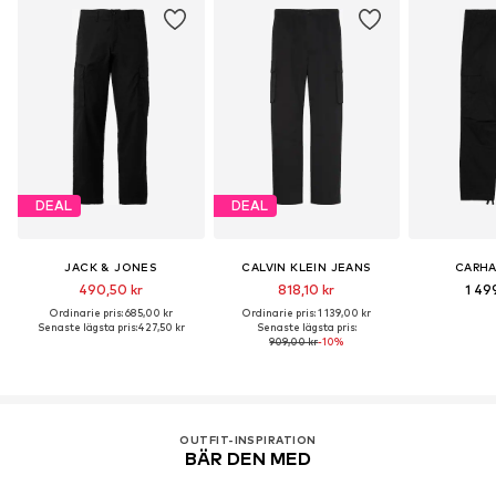
DEAL
DEAL
JACK & JONES
CALVIN KLEIN JEANS
CARHA
490,50 kr
818,10 kr
1 49
Ordinarie pris: 685,00 kr
Ordinarie pris: 1 139,00 kr
Senaste lägsta pris:
427,50 kr
Senaste lägsta pris:
909,00 kr
-10%
OUTFIT-INSPIRATION
BÄR DEN MED