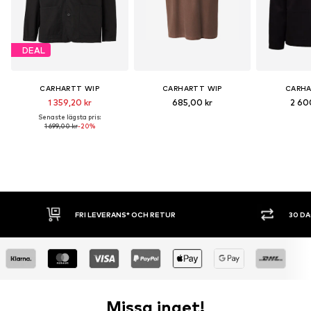
DEAL
CARHARTT WIP
CARHARTT WIP
CARHA
1 359,20 kr
685,00 kr
2 60
Senaste lägsta pris:
1 699,00 kr
-20%
 LEVERANS* OCH RETUR
30 DAGARS ÖPPET KÖP
Missa inget!