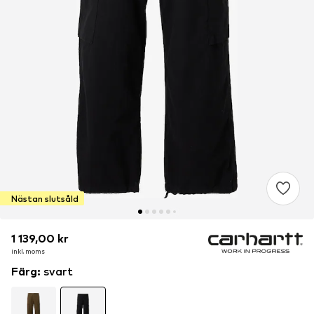
Nästan slutsåld
1 139,00 kr
1 139,00 kr
1 139,00 kr
inkl. moms
inkl. moms
inkl. moms
Färg
:
svart