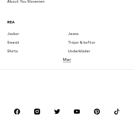
About You Slovenien
REA
Jackor
Jeans
Sweat
Tröjor & koftor
Shirts
Underkläder
Mer
Byxor
Skjortor
Rockar
Kostymer & kavajer
Badkläder
Stora storlekar
Skor
Sport
Accessoarer
Premium
KLÄDER
Nytt
Populärt
Shirts
Jeans