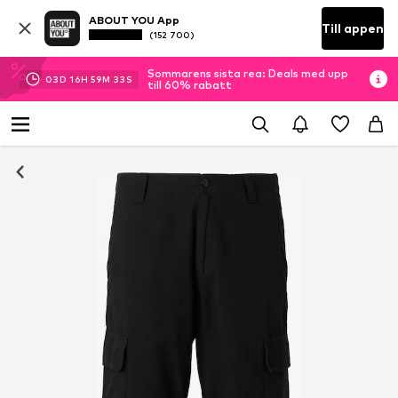
ABOUT YOU App
Till appen
(152 700)
Sommarens sista rea: Deals med upp
03
D
16
H
59
M
32
S
till 60% rabatt