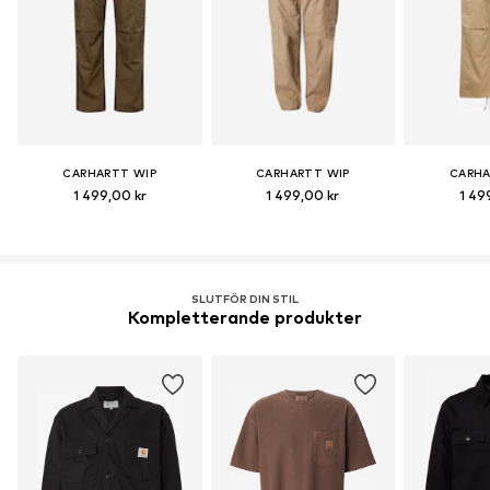
CARHARTT WIP
CARHARTT WIP
CARHA
1 499,00 kr
1 499,00 kr
1 49
SLUTFÖR DIN STIL
Kompletterande produkter