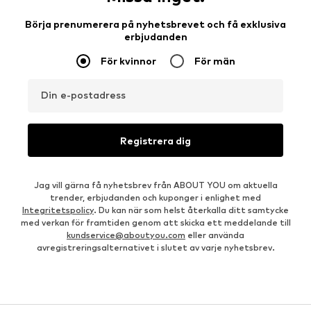
Börja prenumerera på nyhetsbrevet och få exklusiva
erbjudanden
För kvinnor
För män
Din e-postadress
Registrera dig
Jag vill gärna få nyhetsbrev från ABOUT YOU om aktuella
trender, erbjudanden och kuponger i enlighet med
Integritetspolicy
. Du kan när som helst återkalla ditt samtycke
med verkan för framtiden genom att skicka ett meddelande till
kundservice@aboutyou.com
eller använda
avregistreringsalternativet i slutet av varje nyhetsbrev.