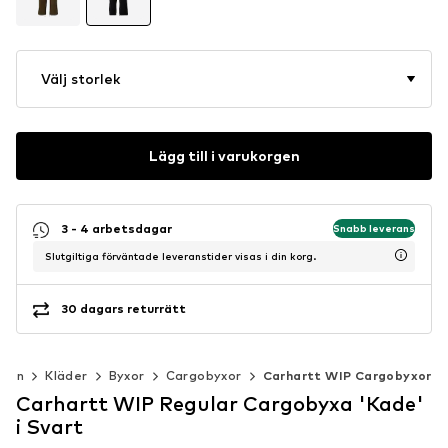
Välj storlek
Lägg till i varukorgen
3 - 4 arbetsdagar
Snabb leverans
Slutgiltiga förväntade leveranstider visas i din korg.
30 dagars returrätt
Män
Kläder
Byxor
Cargobyxor
Carhartt WIP Cargobyxor
Carhartt WIP Regular Cargobyxa 'Kade'
i Svart