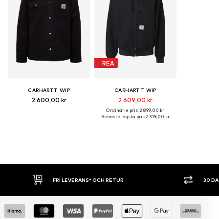
REA
CARHARTT WIP
CARHARTT WIP
2 600,00 kr
2 609,00 kr
Ordinarie pris: 2 899,00 kr
Senaste lägsta pris:
2 319,00 kr
* OCH RETUR
30 DAGARS ÖPPET KÖP