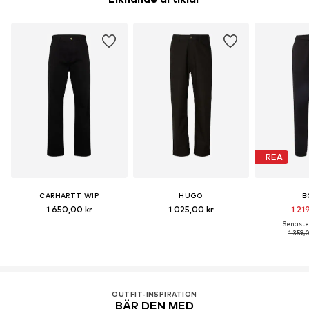
kemiska gödningsmedel.
Ta reda på mer
REA
CARHARTT WIP
HUGO
B
1 650,00 kr
1 025,00 kr
1 21
Senaste 
1 359,
OUTFIT-INSPIRATION
BÄR DEN MED