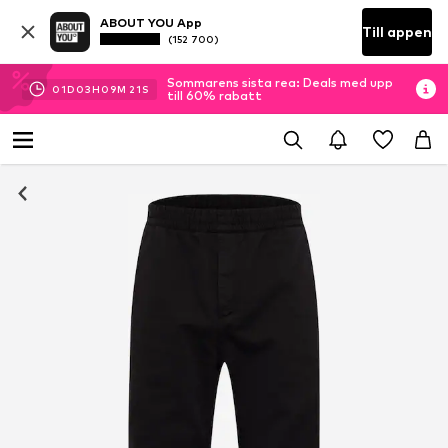
ABOUT YOU App
Till appen
(152 700)
Sommarens sista rea: Deals med upp
01
D
03
H
09
M
21
S
till 60% rabatt