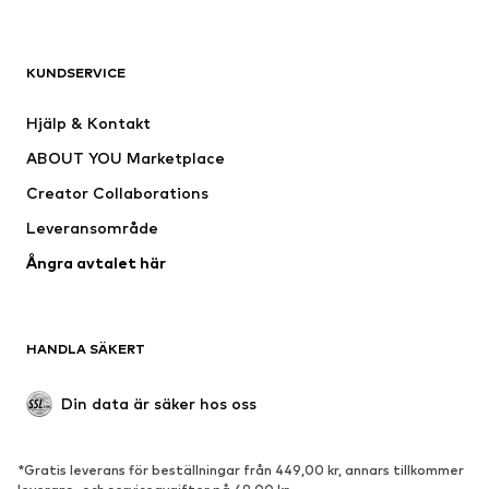
Nytt
Populärt
Shirts
Jeans
KUNDSERVICE
Jackor
Sweat
Byxor
Skjortor
Hjälp & Kontakt
Underkläder
Tröjor & koftor
ABOUT YOU Marketplace
Kostymer & kavajer
Rockar
Creator Collaborations
Badkläder
Stora storlekar
Leveransområde
Tillfällen
Exklusiv
Ångra avtalet här
Upcycling
SKOR
HANDLA SÄKERT
Nytt
Populärt
Boots & stövlar
Sneakers
Din data är säker hos oss
Lågskor
Sportskor
Öppna skor
Exklusiv
*Gratis leverans för beställningar från 449,00 kr, annars tillkommer