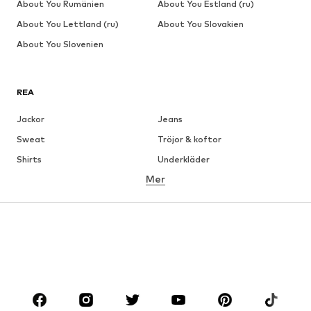
About You Rumänien
About You Estland (ru)
About You Lettland (ru)
About You Slovakien
About You Slovenien
REA
Jackor
Jeans
Sweat
Tröjor & koftor
Shirts
Underkläder
Mer
Byxor
Skjortor
Rockar
Kostymer & kavajer
Badkläder
Stora storlekar
Skor
Sport
Accessoarer
Premium
KLÄDER