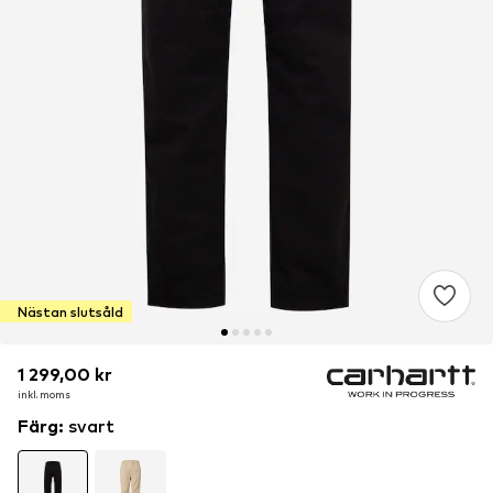
Nästan slutsåld
1 299,00 kr
1 299,00 kr
inkl. moms
inkl. moms
Färg
:
svart