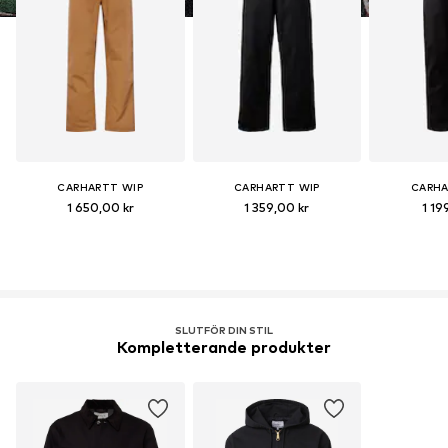
CARHARTT WIP
CARHARTT WIP
CARHA
1 650,00 kr
1 359,00 kr
1 19
SLUTFÖR DIN STIL
Kompletterande produkter