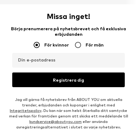
Missa inget!
Börja prenumerera på nyhetsbrevet och få exklusiva
erbjudanden
För kvinnor
För män
Din e-postadress
Registrera dig
Jag vill gärna få nyhetsbrev från ABOUT YOU om aktuella
trender, erbjudanden och kuponger i enlighet med
Integritetspolicy
. Du kan när som helst återkalla ditt samtycke
med verkan för framtiden genom att skicka ett meddelande till
kundservice@aboutyou.com
eller använda
avregistreringsalternativet i slutet av varje nyhetsbrev.