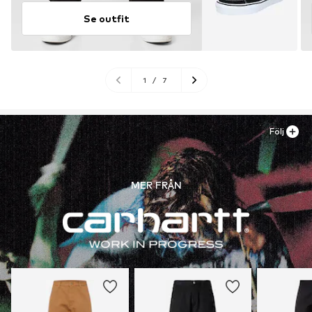
Se outfit
1
/
7
Följ
MER FRÅN