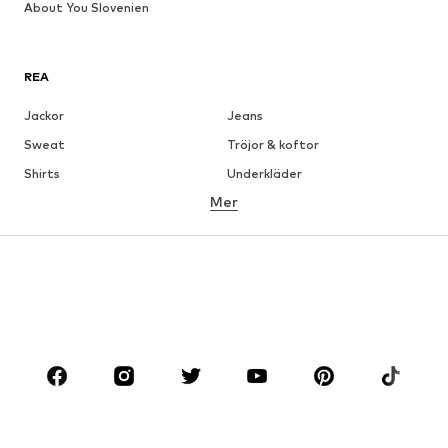
About You Slovenien
REA
Jackor
Jeans
Sweat
Tröjor & koftor
Shirts
Underkläder
Mer
Byxor
Skjortor
Rockar
Kostymer & kavajer
Badkläder
Stora storlekar
Skor
Sport
Accessoarer
Premium
KLÄDER
Nytt
Populärt
Shirts
Jeans