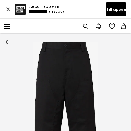
ABOUT YOU App
Till appen
(152 700)