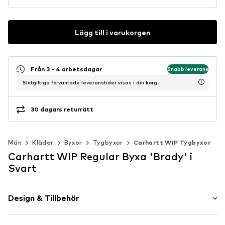
Lägg till i varukorgen
Från 3 - 4 arbetsdagar
Snabb leverans
Slutgiltiga förväntade leveranstider visas i din korg.
30 dagars returrätt
Män
Kläder
Byxor
Tygbyxor
Carhartt WIP Tygbyxor
Carhartt WIP Regular Byxa 'Brady' i
Svart
Design & Tillbehör
Neutrala färger