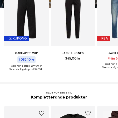
KUPONG
REA
CARHARTT WIP
JACK & JONES
JACK 
345,00 kr
Från 6
1 052,10 kr
Ordinarie p
Ordinarie pris: 1 299,00 kr
Senaste lägst
Senaste lägsta pris:
934,15 kr
SLUTFÖR DIN STIL
Kompletterande produkter