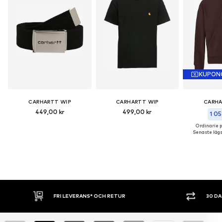
KUPON
CARHARTT WIP
CARHARTT WIP
CARHA
449,00 kr
499,00 kr
1 05
Ordinarie pr
Senaste lägst
* OCH RETUR
30 DAGARS ÖPPET KÖP