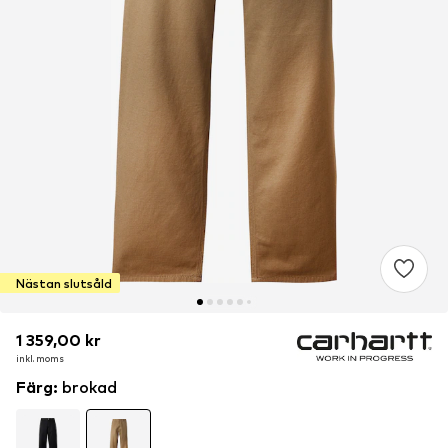
Nästan slutsåld
1 359,00 kr
1 359,00 kr
inkl. moms
inkl. moms
Färg
:
brokad