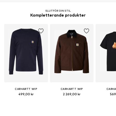
SLUTFÖR DIN STIL
Kompletterande produkter
CARHARTT WIP
CARHARTT WIP
CARHA
499,00 kr
2 269,00 kr
569