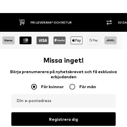
30 DAGARS ÖPPET KÖP
SHOPPA NU. 
Missa inget!
Börja prenumerera på nyhetsbrevet och få exklusiva
erbjudanden
För kvinnor
För män
Din e-postadress
Registrera dig