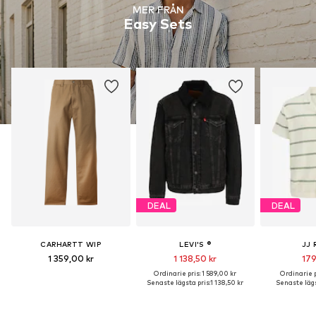
MER FRÅN
Easy Sets
DEAL
DEAL
CARHARTT WIP
LEVI'S ®
JJ 
1 359,00 kr
1 138,50 kr
179
Ordinarie pris: 1 589,00 kr
Ordinarie p
Senaste lägsta pris:
1 138,50 kr
Senaste lägs