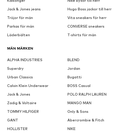
Kalsonger
Nike byxor till herr
Jack & Jones jeans
Hugo Boss jackor till herr
Tröjor för män
Vita sneakers för herr
Parkas för män
CONVERSE sneakers
Läderbälten
T-shirts för män
MÄN MÄRKEN
ALPHA INDUSTRIES
BLEND
Superdry
Jordan
Urban Classics
Bugatti
Calvin Klein Underwear
BOSS Casual
Jack & Jones
POLO RALPH LAUREN
Zadig & Voltaire
MANGO MAN
TOMMY HILFIGER
Only & Sons
GANT
Abercrombie & Fitch
HOLLISTER
NIKE