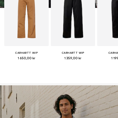
CARHARTT WIP
CARHARTT WIP
CARHA
1 650,00 kr
1 359,00 kr
1 19