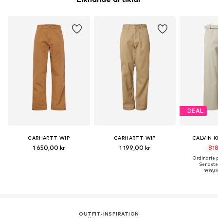
DEAL
CARHARTT WIP
CARHARTT WIP
CALVIN K
1 650,00 kr
1 199,00 kr
818
Ordinarie pr
Senaste 
909,0
OUTFIT-INSPIRATION