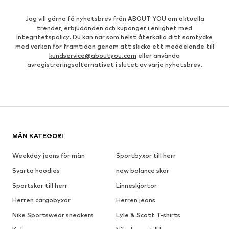
Jag vill gärna få nyhetsbrev från ABOUT YOU om aktuella
trender, erbjudanden och kuponger i enlighet med
Integritetspolicy
. Du kan när som helst återkalla ditt samtycke
med verkan för framtiden genom att skicka ett meddelande till
kundservice@aboutyou.com
eller använda
avregistreringsalternativet i slutet av varje nyhetsbrev.
MÄN KATEGORI
Weekday jeans för män
Sportbyxor till herr
Svarta hoodies
new balance skor
Sportskor till herr
Linneskjortor
Herren cargobyxor
Herren jeans
Nike Sportswear sneakers
Lyle & Scott T-shirts