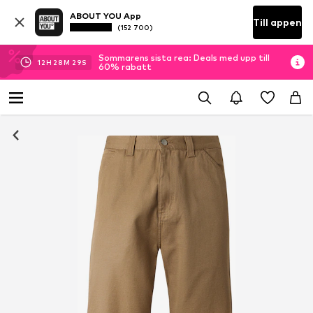
ABOUT YOU App
Till appen
(152 700)
Sommarens sista rea: Deals med upp till
12
H
28
M
28
S
60% rabatt