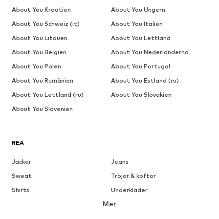
About You Kroatien
About You Ungern
About You Schweiz (it)
About You Italien
About You Litauen
About You Lettland
About You Belgien
About You Nederländerna
About You Polen
About You Portugal
About You Rumänien
About You Estland (ru)
About You Lettland (ru)
About You Slovakien
About You Slovenien
REA
Jackor
Jeans
Sweat
Tröjor & koftor
Shirts
Underkläder
Mer
Byxor
Skjortor
Rockar
Kostymer & kavajer