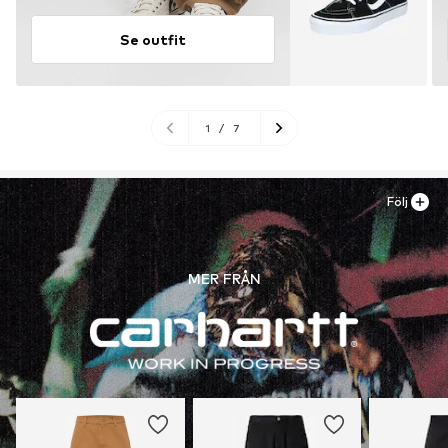
Se outfit
1
/
7
Följ
MER FRÅN