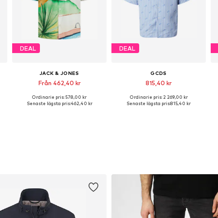
DEAL
DEAL
JACK & JONES
GCDS
Från 462,40 kr
815,40 kr
Ordinarie pris: 578,00 kr
Ordinarie pris: 2 269,00 kr
Tillgängliga storlekar: M, XL, XXL
Tillgängliga storlekar: L, XL
Senaste lägsta pris:
462,40 kr
Senaste lägsta pris:
815,40 kr
Lägg till i varukorgen
Lägg till i varukorgen