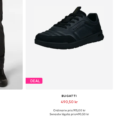
DEAL
BUGATTI
490,50 kr
Ordinarie pris: 915,00 kr
r
Tillgängliga storlekar: 40, 41, 42, 43, 44
Senaste lägsta pris:
490,50 kr
n
Lägg till i varukorgen