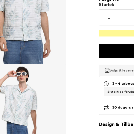
Storlek
L
Säljs & lever
Säljs & lever
Säljs & lever
3 - 4 arbet
Slutgiltiga förvä
30 dagars r
Design & Tillb