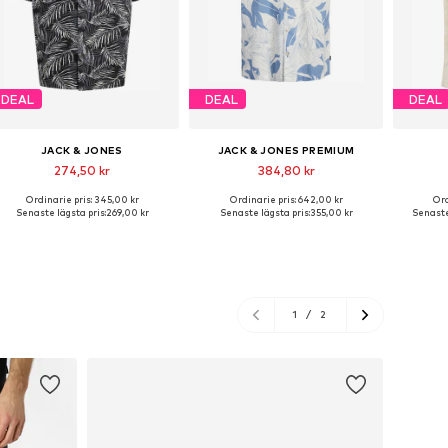
DEAL
DEAL
DEAL
JACK & JONES
JACK & JONES PREMIUM
274,50 kr
384,80 kr
Ordinarie pris: 345,00 kr
Ordinarie pris: 642,00 kr
Ord
Tillgängliga storlekar: S, M, L
Tillgängliga storlekar: S, M, L, XXL
Senaste lägsta pris:
269,00 kr
Senaste lägsta pris:
355,00 kr
Senaste 
Lägg till i varukorgen
Lägg till i varukorgen
Lägg
1
/
2