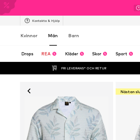
Kontakta & Hjälp
Kvinnor
Män
Barn
Drops
REA
Kläder
Skor
Sport
FRI LEVERANS* OCH RETUR
Nästan sl