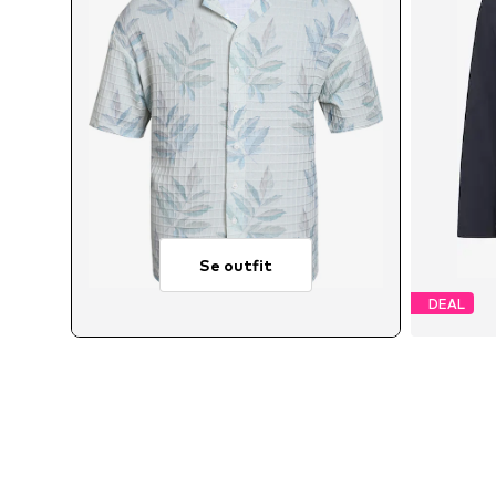
Se outfit
DEAL