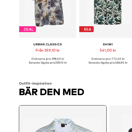
DEAL
REA
URBAN CLASSICS
SHIWI
Från 359,10 kr
541,00 kr
Ordinarie pris: 399,00 kr
Ordinarie pris: 772,00 kr
Tillgängliga storlekar: S, L, XL, XXL, 4XL, 5XL
Tillgängliga storlekar: M, L
Senaste lägsta pris:
359,10 kr
Senaste lägsta pris:
486,90 kr
Lägg till i varukorgen
Lägg till i varukorgen
Outfit-inspiration
BÄR DEN MED