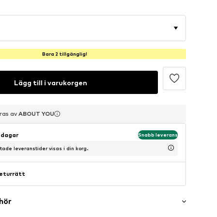
Bara 2 tillgänglig!
Lägg till i varukorgen
eras av
eras av
eras av
ABOUT YOU
ABOUT YOU
ABOUT YOU
sdagar
Snabb leverans
ntade leveranstider visas i din korg.
eturrätt
ehör