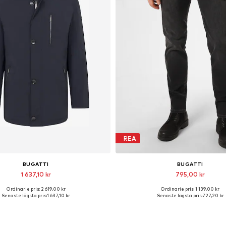
REA
BUGATTI
BUGATTI
1 637,10 kr
795,00 kr
Ordinarie pris: 2 619,00 kr
Ordinarie pris: 1 139,00 kr
Tillgänglig i många storlekar
Tillgänglig i många storleka
Senaste lägsta pris:
1 637,10 kr
Senaste lägsta pris:
727,20 kr
Lägg till i varukorgen
Lägg till i varukorge