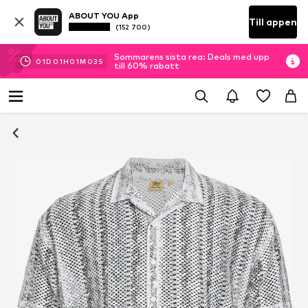
ABOUT YOU App
Till appen
(152 700)
Sommarens sista rea: Deals med upp
01
D
01
H
01
M
02
S
till 60% rabatt