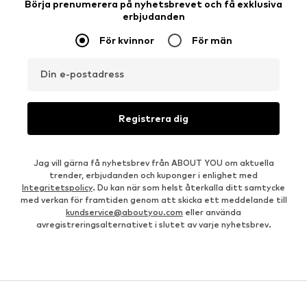
Börja prenumerera på nyhetsbrevet och få exklusiva
erbjudanden
För kvinnor
För män
Din e-postadress
Registrera dig
Jag vill gärna få nyhetsbrev från ABOUT YOU om aktuella
trender, erbjudanden och kuponger i enlighet med
Integritetspolicy
. Du kan när som helst återkalla ditt samtycke
med verkan för framtiden genom att skicka ett meddelande till
kundservice@aboutyou.com
eller använda
avregistreringsalternativet i slutet av varje nyhetsbrev.