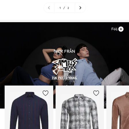
1
/
2
Följ
MER FRÅN