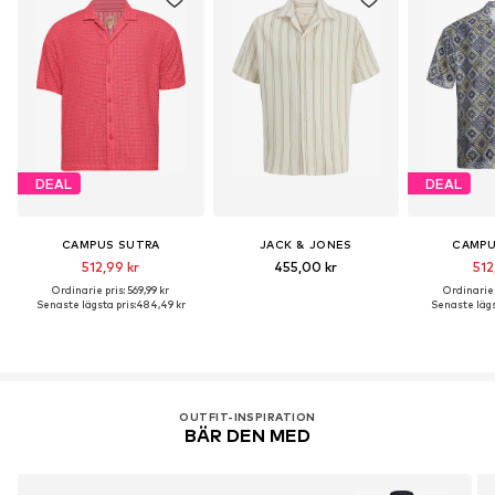
DEAL
DEAL
CAMPUS SUTRA
JACK & JONES
CAMPU
512,99 kr
455,00 kr
512
Ordinarie pris: 569,99 kr
Ordinarie p
Senaste lägsta pris:
484,49 kr
Senaste lägs
OUTFIT-INSPIRATION
BÄR DEN MED