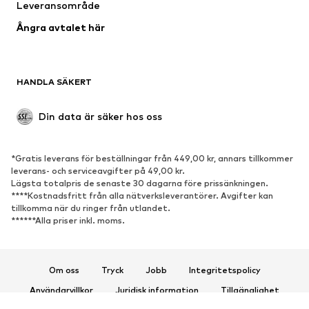
Leveransområde
Tillfällen
Exklusiv
Ångra avtalet här
Upcycling
SKOR
HANDLA SÄKERT
Nytt
Populärt
Boots & stövlar
Sneakers
Din data är säker hos oss
Lågskor
Sportskor
Öppna skor
Exklusiv
*Gratis leverans för beställningar från 449,00 kr, annars tillkommer
leverans- och serviceavgifter på 49,00 kr.
SPORT
Lägsta totalpris de senaste 30 dagarna före prissänkningen.
****Kostnadsfritt från alla nätverksleverantörer. Avgifter kan
Sportkläder
Sporttyper
tillkomma när du ringer från utlandet.
******Alla priser inkl. moms.
Sportskor
Sportväskor & ryggsäckar
Sporttillbehör
Om oss
Tryck
Jobb
Integritetspolicy
ACCESSOARER
Användarvillkor
Juridisk information
Tillgänglighet
Nytt
Kepsar & mössor