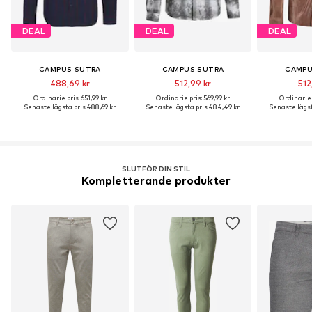
DEAL
DEAL
DEAL
CAMPUS SUTRA
CAMPUS SUTRA
CAMPU
488,69 kr
512,99 kr
512
Ordinarie pris: 651,99 kr
Ordinarie pris: 569,99 kr
Ordinarie p
Senaste lägsta pris:
488,69 kr
Senaste lägsta pris:
484,49 kr
Senaste lägst
SLUTFÖR DIN STIL
Kompletterande produkter