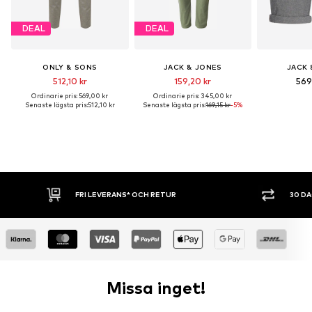
DEAL
DEAL
ONLY & SONS
JACK & JONES
JACK 
512,10 kr
159,20 kr
569
Ordinarie pris: 569,00 kr
Ordinarie pris: 345,00 kr
Senaste lägsta pris:
512,10 kr
Senaste lägsta pris:
169,15 kr
-5%
* OCH RETUR
30 DAGARS ÖPPET KÖP
Missa inget!