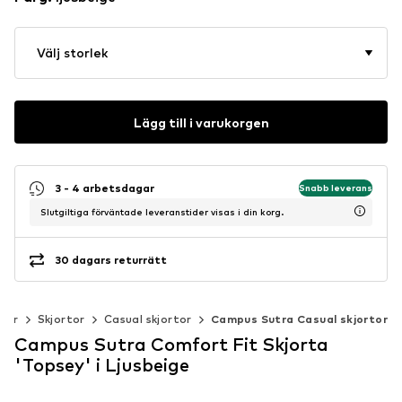
Välj storlek
Lägg till i varukorgen
3 - 4 arbetsdagar
Snabb leverans
Slutgiltiga förväntade leveranstider visas i din korg.
30 dagars returrätt
der
Skjortor
Casual skjortor
Campus Sutra Casual skjortor
Campus Sutra Comfort Fit Skjorta
'Topsey' i Ljusbeige