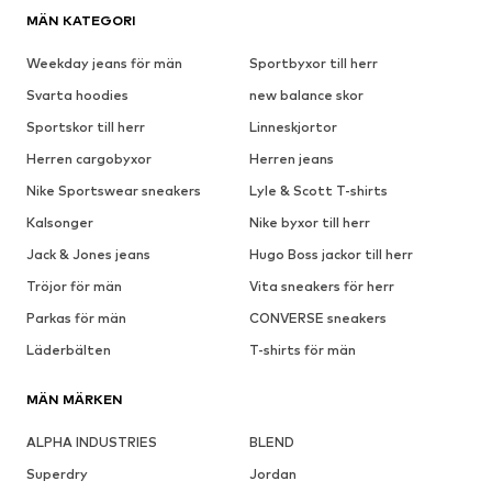
MÄN KATEGORI
Weekday jeans för män
Sportbyxor till herr
Svarta hoodies
new balance skor
Sportskor till herr
Linneskjortor
Herren cargobyxor
Herren jeans
Nike Sportswear sneakers
Lyle & Scott T-shirts
Kalsonger
Nike byxor till herr
Jack & Jones jeans
Hugo Boss jackor till herr
Tröjor för män
Vita sneakers för herr
Parkas för män
CONVERSE sneakers
Läderbälten
T-shirts för män
MÄN MÄRKEN
ALPHA INDUSTRIES
BLEND
Superdry
Jordan