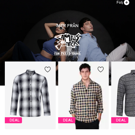
Följ
MER FRÅN
DEAL
DEAL
DEAL