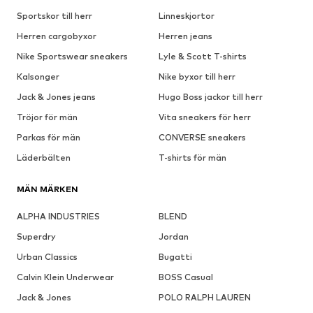
Sportskor till herr
Linneskjortor
Herren cargobyxor
Herren jeans
Nike Sportswear sneakers
Lyle & Scott T-shirts
Kalsonger
Nike byxor till herr
Jack & Jones jeans
Hugo Boss jackor till herr
Tröjor för män
Vita sneakers för herr
Parkas för män
CONVERSE sneakers
Läderbälten
T-shirts för män
MÄN MÄRKEN
ALPHA INDUSTRIES
BLEND
Superdry
Jordan
Urban Classics
Bugatti
Calvin Klein Underwear
BOSS Casual
Jack & Jones
POLO RALPH LAUREN