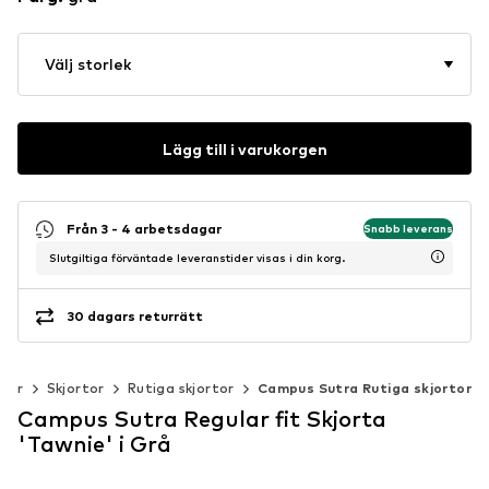
Välj storlek
Lägg till i varukorgen
Från 3 - 4 arbetsdagar
Snabb leverans
Slutgiltiga förväntade leveranstider visas i din korg.
30 dagars returrätt
äder
Skjortor
Rutiga skjortor
Campus Sutra Rutiga skjortor
Campus Sutra Regular fit Skjorta
'Tawnie' i Grå