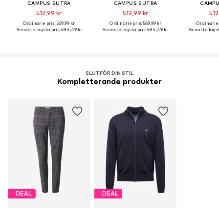
CAMPUS SUTRA
CAMPUS SUTRA
CAMPU
512,99 kr
512,99 kr
512
Ordinarie pris: 569,99 kr
Ordinarie pris: 569,99 kr
Ordinarie p
Senaste lägsta pris:
484,49 kr
Senaste lägsta pris:
484,49 kr
Senaste lägst
SLUTFÖR DIN STIL
Kompletterande produkter
DEAL
DEAL