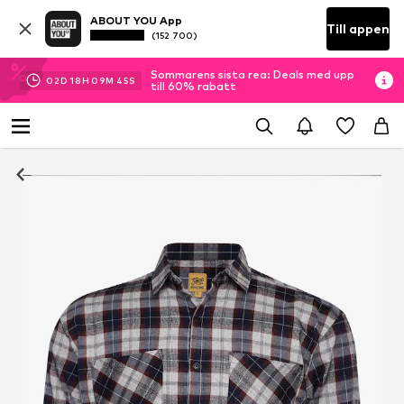
ABOUT YOU App
Till appen
(152 700)
Sommarens sista rea: Deals med upp
02
D
18
H
09
M
45
S
till 60% rabatt