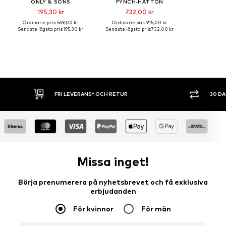
ONLY & SONS
FYNCH-HATTON
195,30 kr
732,00 kr
Ordinarie pris: 569,00 kr
Ordinarie pris: 915,00 kr
Senaste lägsta pris:
195,30 kr
Senaste lägsta pris:
732,00 kr
 RETUR
30 DAGARS ÖPPET KÖP
Missa inget!
Börja prenumerera på nyhetsbrevet och få exklusiva
erbjudanden
För kvinnor
För män