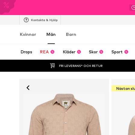
Kontakta & Hjälp
Kvinnor
Män
Barn
Drops
REA
Kläder
Skor
Sport
FRI LEVERANS* OCH RETUR
Nästan sl