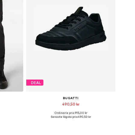
DEAL
BUGATTI
490,50 kr
Ordinarie pris: 915,00 kr
r
Tillgängliga storlekar: 40, 41, 42, 43, 44
Senaste lägsta pris:
490,50 kr
n
Lägg till i varukorgen