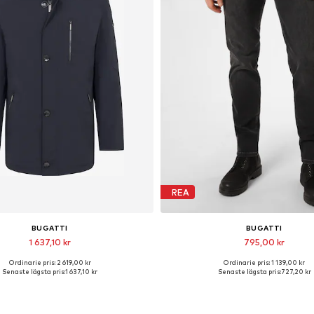
REA
BUGATTI
BUGATTI
1 637,10 kr
795,00 kr
Ordinarie pris: 2 619,00 kr
Ordinarie pris: 1 139,00 kr
Tillgänglig i många storlekar
Tillgänglig i många storleka
Senaste lägsta pris:
1 637,10 kr
Senaste lägsta pris:
727,20 kr
Lägg till i varukorgen
Lägg till i varukorge