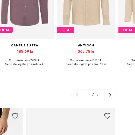
DEAL
DEAL
DEAL
CAMPUS SUTRA
ANTIOCH
488,69 kr
362,78 kr
Ordinarie pris: 651,99 kr
Ordinarie pris: 691,00 kr
Ord
Tillgängliga storlekar: L, XL
Tillgängliga storlekar: S, M, L, XL, XXL
Tillgängl
Senaste lägsta pris:
461,54 kr
Senaste lägsta pris:
362,78 kr
Senas
Lägg till i varukorgen
Lägg till i varukorgen
Lägg
1
/
2