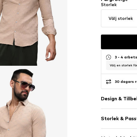
Storlek
Välj storlek
3 - 4 arbet
Välj en storlek f
30 dagars r
Design & Tillb
Neutrala färg
Storlek & Pas
Klassisk krag
Vadderad fål
Ärmlängd: Lå
Lätt tyg