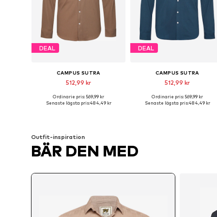
DEAL
DEAL
CAMPUS SUTRA
CAMPUS SUTRA
512,99 kr
512,99 kr
Ordinarie pris: 569,99 kr
Ordinarie pris: 569,99 kr
Tillgängliga storlekar: M, L
Tillgängliga storlekar: L, XL
Senaste lägsta pris:
484,49 kr
Senaste lägsta pris:
484,49 kr
Lägg till i varukorgen
Lägg till i varukorgen
Outfit-inspiration
BÄR DEN MED