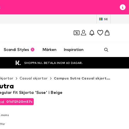
t
SE
Scandi Styles
Märken
Inspiration
SHOPPA NU. BETALA INOM 60 DAGAR.
Skjortor
Casual skjortor
Campus Sutra Casual skjortor
utra
ular fit Skjorta 'Suse' i Beige
01
d
12
h
20
m
55
s
tid
01
d
12
h
20
m
55
s
tid
l. moms
l. moms
9 kr
9 kr