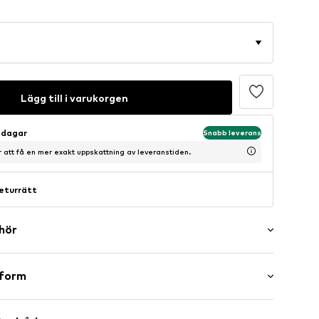
Lägg till i varukorgen
sdagar
Snabb leverans
ör att få en mer exakt uppskattning av leveranstiden.
eturrätt
ehör
er
sform
e
l/kant
ng ärm