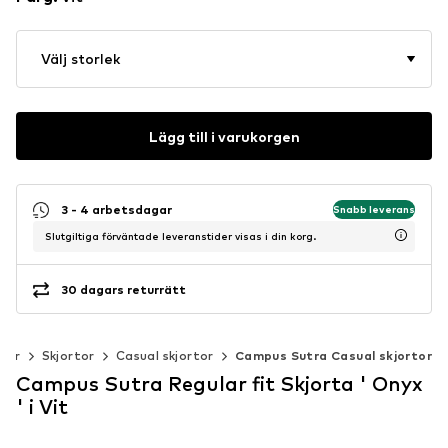
Välj storlek
Lägg till i varukorgen
3 - 4 arbetsdagar
Snabb leverans
Slutgiltiga förväntade leveranstider visas i din korg.
30 dagars returrätt
der
Skjortor
Casual skjortor
Campus Sutra Casual skjortor
Campus Sutra Regular fit Skjorta ' Onyx
' i Vit