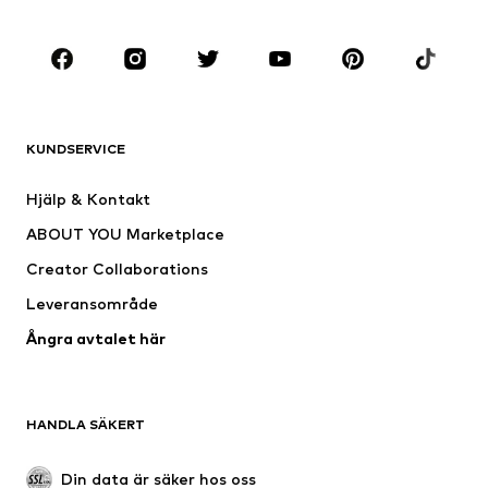
KLÄDER
Nytt
Populärt
Shirts
Jeans
KUNDSERVICE
Jackor
Sweat
Byxor
Skjortor
Hjälp & Kontakt
Underkläder
Tröjor & koftor
ABOUT YOU Marketplace
Kostymer & kavajer
Rockar
Creator Collaborations
Badkläder
Stora storlekar
Leveransområde
Tillfällen
Exklusiv
Ångra avtalet här
Upcycling
SKOR
HANDLA SÄKERT
Nytt
Populärt
Boots & stövlar
Sneakers
Din data är säker hos oss