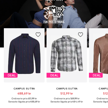
DEAL
DEAL
DEAL
CAMPUS SUTRA
CAMPUS SUTRA
CAMPU
488,69 kr
512,99 kr
512
Ordinarie pris: 651,99 kr
Ordinarie pris: 569,99 kr
Ordinarie p
Senaste lägsta pris:
488,69 kr
Senaste lägsta pris:
484,49 kr
Senaste lägst