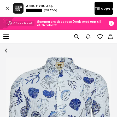
ABOUT YOU App
Till appen
(152 700)
Sommarens sista rea: Deals med upp till
06
H
44
M
45
S
60% rabatt