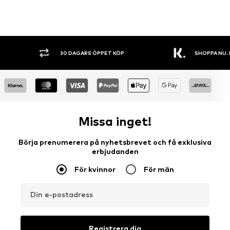
30 DAGARS ÖPPET KÖP
SHOPPA NU. 
Missa inget!
Börja prenumerera på nyhetsbrevet och få exklusiva
erbjudanden
För kvinnor
För män
Din e-postadress
Registrera dig