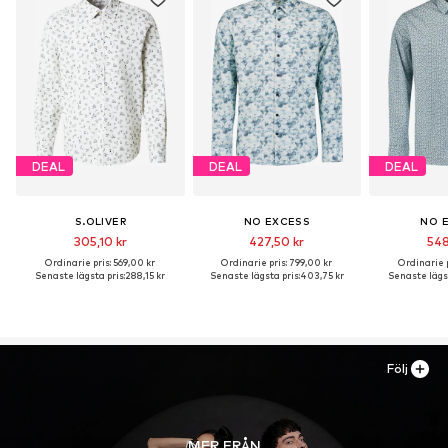
DEAL
DEAL
DEAL
S.OLIVER
NO EXCESS
NO 
305,10 kr
427,50 kr
548
Ordinarie pris: 569,00 kr
Ordinarie pris: 799,00 kr
Ordinarie p
Senaste lägsta pris:
288,15 kr
Senaste lägsta pris:
403,75 kr
Senaste lägst
Följ
MER FRÅN