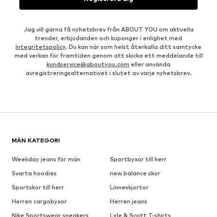
Jag vill gärna få nyhetsbrev från ABOUT YOU om aktuella
trender, erbjudanden och kuponger i enlighet med
Integritetspolicy
. Du kan när som helst återkalla ditt samtycke
med verkan för framtiden genom att skicka ett meddelande till
kundservice@aboutyou.com
eller använda
avregistreringsalternativet i slutet av varje nyhetsbrev.
MÄN KATEGORI
Weekday jeans för män
Sportbyxor till herr
Svarta hoodies
new balance skor
Sportskor till herr
Linneskjortor
Herren cargobyxor
Herren jeans
Nike Sportswear sneakers
Lyle & Scott T-shirts