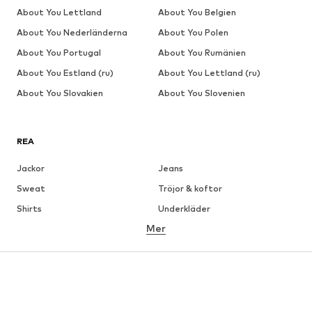
About You Lettland
About You Belgien
About You Nederländerna
About You Polen
About You Portugal
About You Rumänien
About You Estland (ru)
About You Lettland (ru)
About You Slovakien
About You Slovenien
REA
Jackor
Jeans
Sweat
Tröjor & koftor
Shirts
Underkläder
Mer
Byxor
Skjortor
Rockar
Kostymer & kavajer
Badkläder
Stora storlekar
Skor
Sport
Accessoarer
Premium