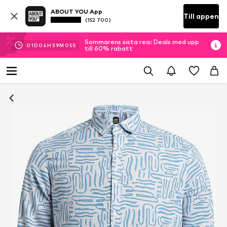
ABOUT YOU App
Till appen
(152 700)
Sommarens sista rea: Deals med upp
01
D
04
H
39
M
05
S
till 60% rabatt