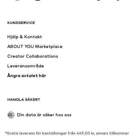
Nytt
Populärt
Shirts
Jeans
KUNDSERVICE
Jackor
Sweat
Byxor
Skjortor
Hjälp & Kontakt
Underkläder
Tröjor & koftor
ABOUT YOU Marketplace
Kostymer & kavajer
Rockar
Creator Collaborations
Badkläder
Stora storlekar
Leveransområde
Tillfällen
Exklusiv
Ångra avtalet här
Upcycling
SKOR
HANDLA SÄKERT
Nytt
Populärt
Boots & stövlar
Sneakers
Din data är säker hos oss
Lågskor
Sportskor
Öppna skor
Exklusiv
*Gratis leverans för beställningar från 449,00 kr, annars tillkommer