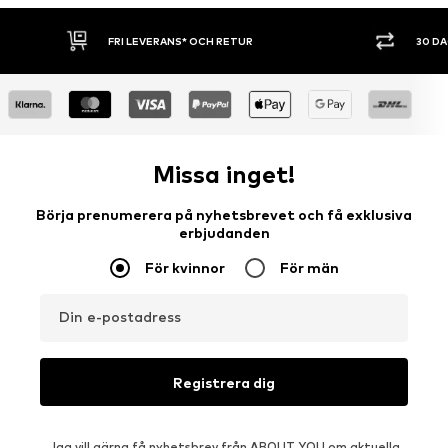
FRI LEVERANS* OCH RETUR
30 D
Missa inget!
Börja prenumerera på nyhetsbrevet och få exklusiva
erbjudanden
För kvinnor
För män
Din e-postadress
Registrera dig
Jag vill gärna få nyhetsbrev från ABOUT YOU om aktuella