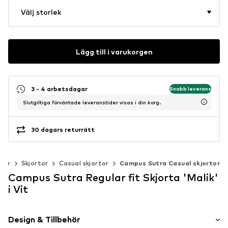
Välj storlek
Lägg till i varukorgen
3 - 4 arbetsdagar
Snabb leverans
Slutgiltiga förväntade leveranstider visas i din korg.
30 dagars returrätt
der
Skjortor
Casual skjortor
Campus Sutra Casual skjortor
Campus Sutra Regular fit Skjorta 'Malik'
i Vit
Design & Tillbehör