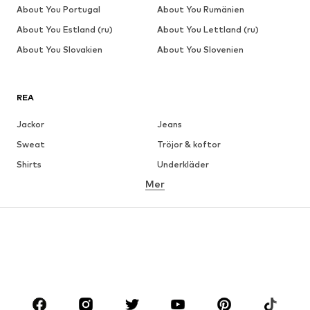
About You Portugal
About You Rumänien
About You Estland (ru)
About You Lettland (ru)
About You Slovakien
About You Slovenien
REA
Jackor
Jeans
Sweat
Tröjor & koftor
Shirts
Underkläder
Mer
Byxor
Skjortor
Rockar
Kostymer & kavajer
Badkläder
Stora storlekar
Skor
Sport
Accessoarer
Premium
KLÄDER