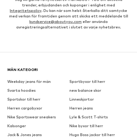
trender, erbjudanden och kuponger i enlighet med
Integritetspolicy
. Du kan när som helst återkalla ditt samtycke
med verkan för framtiden genom att skicka ett meddelande till
kundservice@aboutyou.com
eller använda
avregistreringsalternativet i slutet av varje nyhetsbrev.
MÄN KATEGORI
Weekday jeans för män
Sportbyxor till herr
Svarta hoodies
new balance skor
Sportskor till herr
Linneskjortor
Herren cargobyxor
Herren jeans
Nike Sportswear sneakers
Lyle & Scott T-shirts
Kalsonger
Nike byxor till herr
Jack & Jones jeans
Hugo Boss jackor till herr