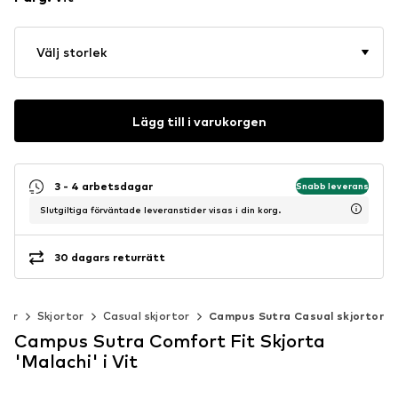
Välj storlek
Lägg till i varukorgen
3 - 4 arbetsdagar
Snabb leverans
Slutgiltiga förväntade leveranstider visas i din korg.
30 dagars returrätt
der
Skjortor
Casual skjortor
Campus Sutra Casual skjortor
Campus Sutra Comfort Fit Skjorta
'Malachi' i Vit