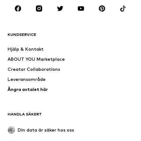
KLÄDER
Nytt
Populärt
Shirts
Jeans
KUNDSERVICE
Jackor
Sweat
Byxor
Skjortor
Hjälp & Kontakt
Underkläder
Tröjor & koftor
ABOUT YOU Marketplace
Kostymer & kavajer
Rockar
Creator Collaborations
Badkläder
Stora storlekar
Leveransområde
Tillfällen
Exklusiv
Ångra avtalet här
Upcycling
SKOR
HANDLA SÄKERT
Nytt
Populärt
Boots & stövlar
Sneakers
Din data är säker hos oss
Lågskor
Sportskor