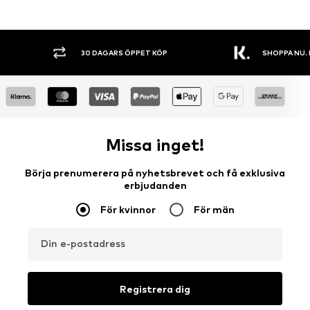
30 DAGARS ÖPPET KÖP
SHOPPA NU. 
Missa inget!
Börja prenumerera på nyhetsbrevet och få exklusiva
erbjudanden
För kvinnor
För män
Din e-postadress
Registrera dig