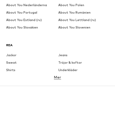
About You Nederländerna
About You Polen
About You Portugal
About You Rumänien
About You Estland (ru)
About You Lettland (ru)
About You Slovakien
About You Slovenien
REA
Jackor
Jeans
Sweat
Tröjor & koftor
Shirts
Underkläder
Mer
Byxor
Skjortor
Rockar
Kostymer & kavajer
Badkläder
Stora storlekar
Skor
Sport
Accessoarer
Premium