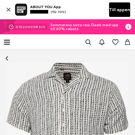
ABOUT YOU App
Till appen
(152 700)
Sommarens sista rea: Deals med upp
01
D
20
H
03
M
32
S
till 60% rabatt