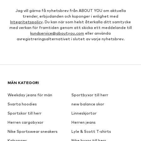
Jag vill gärna få nyhetsbrev från ABOUT YOU om aktuella
trender, erbjudanden och kuponger i enlighet med
Integritetspolicy
. Du kan när som helst återkalla ditt samtycke
med verkan för framtiden genom att skicka ett meddelande till
kundservice@aboutyou.com
eller använda
avregistreringsalternativet i slutet av varje nyhetsbrev.
MÄN KATEGORI
Weekday jeans för män
Sportbyxor till herr
Svarta hoodies
new balance skor
Sportskor till herr
Linneskjortor
Herren cargobyxor
Herren jeans
Nike Sportswear sneakers
Lyle & Scott T-shirts
Kalsonger
Nike byxor till herr