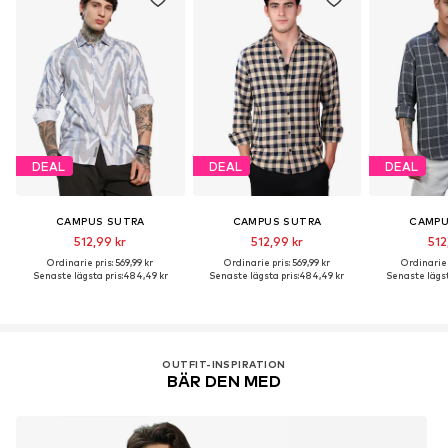
DEAL
DEAL
DEAL
CAMPUS SUTRA
CAMPUS SUTRA
CAMPU
512,99 kr
512,99 kr
512
Ordinarie pris: 569,99 kr
Ordinarie pris: 569,99 kr
Ordinarie p
Senaste lägsta pris:
484,49 kr
Senaste lägsta pris:
484,49 kr
Senaste lägst
OUTFIT-INSPIRATION
BÄR DEN MED