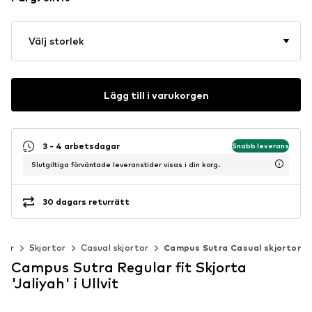
Välj storlek
Lägg till i varukorgen
3 - 4 arbetsdagar
Snabb leverans
Slutgiltiga förväntade leveranstider visas i din korg.
30 dagars returrätt
der
Skjortor
Casual skjortor
Campus Sutra Casual skjortor
Campus Sutra Regular fit Skjorta
'Jaliyah' i Ullvit