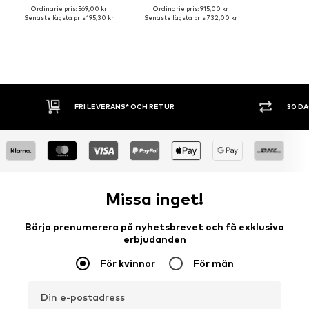
Ordinarie pris: 569,00 kr
Ordinarie pris: 915,00 kr
Senaste lägsta pris:
195,30 kr
Senaste lägsta pris:
732,00 kr
FRI LEVERANS* OCH RETUR
30 DAGARS ÖP
Missa inget!
Börja prenumerera på nyhetsbrevet och få exklusiva
erbjudanden
För kvinnor
För män
Din e-postadress