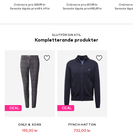
Ordinarie pris: 569,99 kr
Ordinarie pris: 651,99 kr
Ordinarie p
Senaste lägsta pris:
484,49 kr
Senaste lägsta pris:
488,69 kr
Senaste lägst
SLUTFÖR DIN STIL
Kompletterande produkter
DEAL
DEAL
ONLY & SONS
FYNCH-HATTON
195,30 kr
732,00 kr