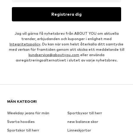
Registrera dig
Jag vill gärna få nyhetsbrev från ABOUT YOU om aktuella
trender, erbjudanden och kuponger i enlighet med
Integritetspolicy
. Du kan när som helst återkalla ditt samtycke
med verkan för framtiden genom att skicka ett meddelande till
kundservice@aboutyou.com
eller använda
avregistreringsalternativet i slutet av varje nyhetsbrev.
MÄN KATEGORI
Weekday jeans för män
Sportbyxor till herr
Svarta hoodies
new balance skor
Sportskor till herr
Linneskjortor