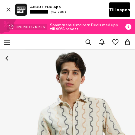
ABOUT YOU App
Till appen
(152 700)
Sommarens sista rea: Deals med upp
02
D
23
H
27
M
28
S
till 60% rabatt