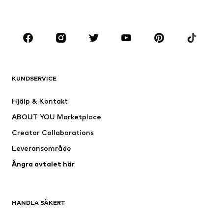
Accessoarer
Premium
KLÄDER
Nytt
Populärt
Shirts
Jeans
KUNDSERVICE
Jackor
Sweat
Byxor
Skjortor
Hjälp & Kontakt
Underkläder
Tröjor & koftor
ABOUT YOU Marketplace
Kostymer & kavajer
Rockar
Creator Collaborations
Badkläder
Stora storlekar
Leveransområde
Tillfällen
Exklusiv
Ångra avtalet här
Upcycling
SKOR
HANDLA SÄKERT
Nytt
Populärt