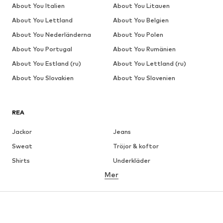
About You Italien
About You Litauen
About You Lettland
About You Belgien
About You Nederländerna
About You Polen
About You Portugal
About You Rumänien
About You Estland (ru)
About You Lettland (ru)
About You Slovakien
About You Slovenien
REA
Jackor
Jeans
Sweat
Tröjor & koftor
Shirts
Underkläder
Mer
Byxor
Skjortor
Rockar
Kostymer & kavajer
Badkläder
Stora storlekar
Skor
Sport