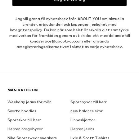
Jag vill gärna få nyhetsbrev från ABOUT YOU om aktuella
trender, erbjudanden och kuponger i enlighet med
Integritetspolicy
. Du kan när som helst återkalla ditt samtycke
med verkan för framtiden genom att skicka ett meddelande till
kundservice@aboutyou.com
eller använda
avregistreringsalternativet i slutet av varje nyhetsbrev.
MÄN KATEGORI
Weekday jeans för män
Sportbyxor till herr
Svarta hoodies
new balance skor
Sportskor till herr
Linneskjortor
Herren cargobyxor
Herren jeans
Nike Sportswear sneakers
Lyle & Scott T-shirts