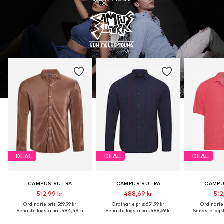
DEAL
DEAL
DEAL
CAMPUS SUTRA
CAMPUS SUTRA
CAMPU
512,99 kr
488,69 kr
512
Ordinarie pris: 569,99 kr
Ordinarie pris: 651,99 kr
Ordinarie p
Senaste lägsta pris:
484,49 kr
Senaste lägsta pris:
488,69 kr
Senaste lägst