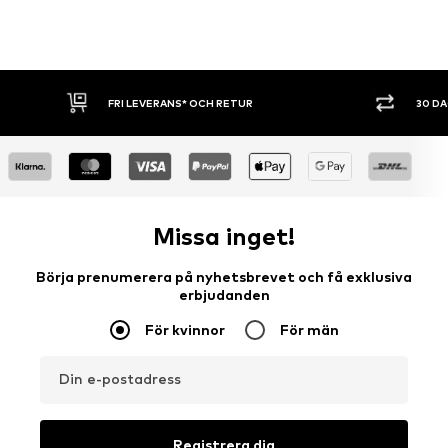
FRI LEVERANS* OCH RETUR
30 DAGARS
Missa inget!
Börja prenumerera på nyhetsbrevet och få exklusiva
erbjudanden
För kvinnor
För män
Din e-postadress
Registrera dig