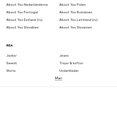
About You Nederländerna
About You Polen
About You Portugal
About You Rumänien
About You Estland (ru)
About You Lettland (ru)
About You Slovakien
About You Slovenien
REA
Jackor
Jeans
Sweat
Tröjor & koftor
Shirts
Underkläder
Mer
Byxor
Skjortor
Rockar
Kostymer & kavajer
Badkläder
Stora storlekar
Skor
Sport
Accessoarer
Premium