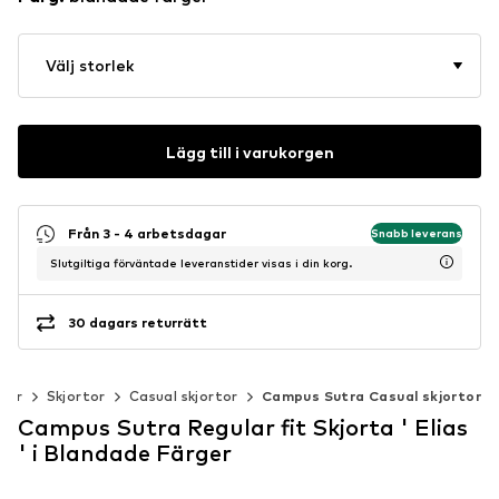
Välj storlek
Lägg till i varukorgen
Från 3 - 4 arbetsdagar
Snabb leverans
Slutgiltiga förväntade leveranstider visas i din korg.
30 dagars returrätt
der
Skjortor
Casual skjortor
Campus Sutra Casual skjortor
Campus Sutra Regular fit Skjorta ' Elias
' i Blandade Färger