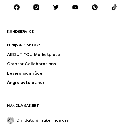
KLÄDER
Nytt
Populärt
Shirts
Jeans
KUNDSERVICE
Jackor
Sweat
Byxor
Skjortor
Hjälp & Kontakt
Underkläder
Tröjor & koftor
ABOUT YOU Marketplace
Kostymer & kavajer
Rockar
Creator Collaborations
Badkläder
Stora storlekar
Leveransområde
Tillfällen
Exklusiv
Ångra avtalet här
Upcycling
SKOR
HANDLA SÄKERT
Nytt
Populärt
Boots & stövlar
Sneakers
Din data är säker hos oss
Lågskor
Sportskor