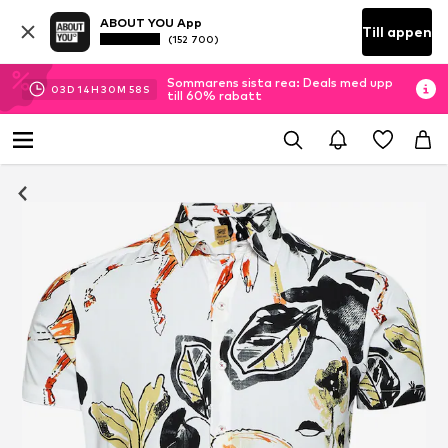
ABOUT YOU App
Till appen
(152 700)
Sommarens sista rea: Deals med upp
03
D
14
H
30
M
56
S
till 60% rabatt