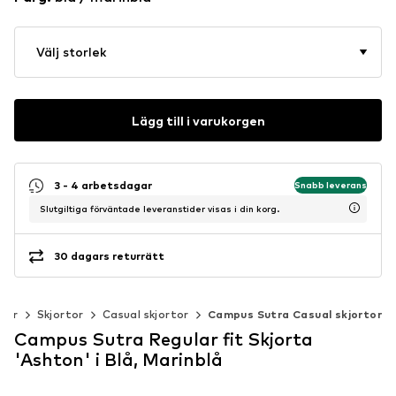
Välj storlek
Lägg till i varukorgen
3 - 4 arbetsdagar
Snabb leverans
Slutgiltiga förväntade leveranstider visas i din korg.
30 dagars returrätt
der
Skjortor
Casual skjortor
Campus Sutra Casual skjortor
Campus Sutra Regular fit Skjorta
'Ashton' i Blå, Marinblå