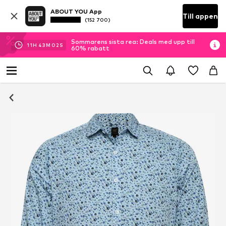
ABOUT YOU App
Till appen
(152 700)
Sommarens sista rea: Deals med upp till
11
H
43
M
01
S
60% rabatt