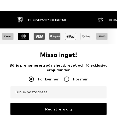
FRI LEVERANS* OCH RETUR
30 D
Missa inget!
Börja prenumerera på nyhetsbrevet och få exklusiva
erbjudanden
För kvinnor
För män
Din e-postadress
Registrera dig