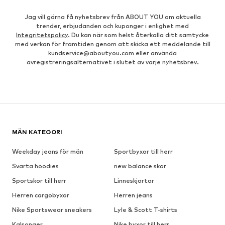
Jag vill gärna få nyhetsbrev från ABOUT YOU om aktuella
trender, erbjudanden och kuponger i enlighet med
Integritetspolicy
. Du kan när som helst återkalla ditt samtycke
med verkan för framtiden genom att skicka ett meddelande till
kundservice@aboutyou.com
eller använda
avregistreringsalternativet i slutet av varje nyhetsbrev.
MÄN KATEGORI
Weekday jeans för män
Sportbyxor till herr
Svarta hoodies
new balance skor
Sportskor till herr
Linneskjortor
Herren cargobyxor
Herren jeans
Nike Sportswear sneakers
Lyle & Scott T-shirts
Kalsonger
Nike byxor till herr