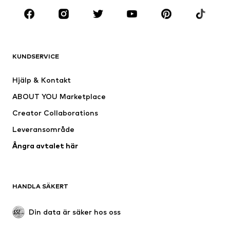
KLÄDER
Nytt
Populärt
Shirts
Jeans
KUNDSERVICE
Jackor
Sweat
Byxor
Skjortor
Hjälp & Kontakt
Underkläder
Tröjor & koftor
ABOUT YOU Marketplace
Kostymer & kavajer
Rockar
Creator Collaborations
Badkläder
Stora storlekar
Leveransområde
Tillfällen
Exklusiv
Ångra avtalet här
Upcycling
SKOR
HANDLA SÄKERT
Nytt
Populärt
Boots & stövlar
Sneakers
Din data är säker hos oss
Lågskor
Sportskor