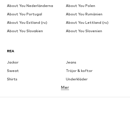
About You Nederländerna
About You Polen
About You Portugal
About You Rumänien
About You Estland (ru)
About You Lettland (ru)
About You Slovakien
About You Slovenien
REA
Jackor
Jeans
Sweat
Tröjor & koftor
Shirts
Underkläder
Mer
Byxor
Skjortor
Rockar
Kostymer & kavajer
Badkläder
Stora storlekar
Skor
Sport
Accessoarer
Premium