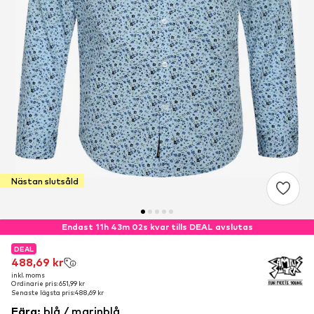
Nästan slutsåld
Endast 11h 43m 01s kvar tills DEAL avslutas
DEAL
DEAL
488,69 kr
488,69 kr
inkl. moms
inkl. moms
Ordinarie pris: 651,99 kr
Ordinarie pris: 651,99 kr
Senaste lägsta pris:
Senaste lägsta pris:
488,69 kr
488,69 kr
Färg
:
blå / marinblå