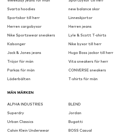
Weekday jeans för män
Sportbyxor till herr
Svarta hoodies
new balance skor
Sportskor till herr
Linneskjortor
Herren cargobyxor
Herren jeans
Nike Sportswear sneakers
Lyle & Scott T-shirts
Kalsonger
Nike byxor till herr
Jack & Jones jeans
Hugo Boss jackor till herr
Tröjor för män
Vita sneakers för herr
Parkas för män
CONVERSE sneakers
Läderbälten
T-shirts för män
MÄN MÄRKEN
ALPHA INDUSTRIES
BLEND
Superdry
Jordan
Urban Classics
Bugatti
Calvin Klein Underwear
BOSS Casual