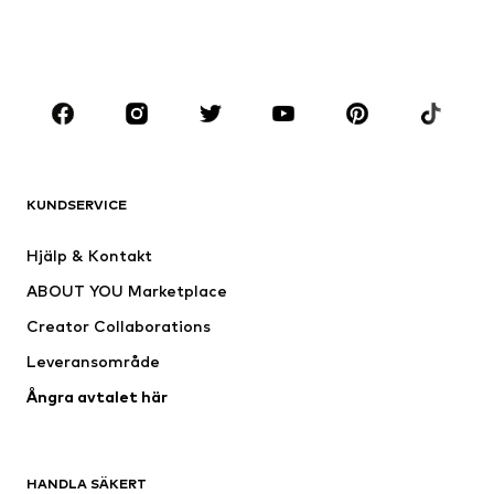
Skor
Sport
Accessoarer
Premium
KLÄDER
Nytt
Populärt
Shirts
Jeans
KUNDSERVICE
Jackor
Sweat
Byxor
Skjortor
Hjälp & Kontakt
Underkläder
Tröjor & koftor
ABOUT YOU Marketplace
Kostymer & kavajer
Rockar
Creator Collaborations
Badkläder
Stora storlekar
Leveransområde
Tillfällen
Exklusiv
Ångra avtalet här
Upcycling
SKOR
HANDLA SÄKERT
Nytt
Populärt