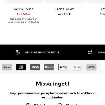
JACK & JONES
JACK & JONES
LEV
409,50 kr
629,00 kr
685
Ordinarie pris: 455,00 kr
Senaste lägsta pris:
409,50 kr
FRI LEVERANS* OCH RETUR
30 DAGA
Missa inget!
Börja prenumerera på nyhetsbrevet och få exklusiva
erbjudanden