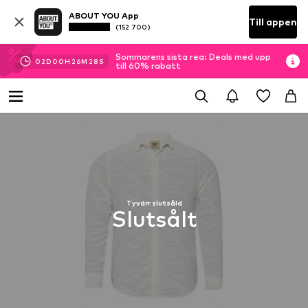
ABOUT YOU App
Till appen
(152 700)
Sommarens sista rea: Deals med upp
02
D
00
H
26
M
28
S
till 60% rabatt
Tyvärr slutsåld
Slutsålt