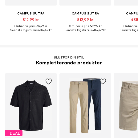
CAMPUS SUTRA
CAMPUS SUTRA
CAMPU
512,99 kr
512,99 kr
488
Ordinarie pris: 569,99 kr
Ordinarie pris: 569,99 kr
Ordinarie p
Senaste lägsta pris:
484,49 kr
Senaste lägsta pris:
484,49 kr
Senaste lägst
SLUTFÖR DIN STIL
Kompletterande produkter
DEAL