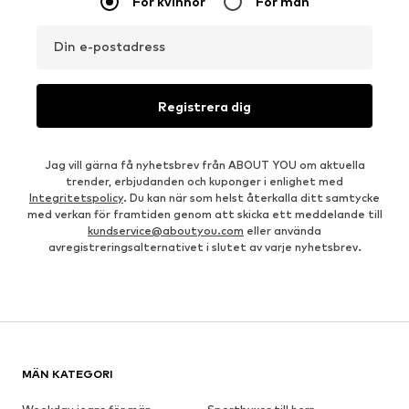
För kvinnor
För män
Din e-postadress
Registrera dig
Jag vill gärna få nyhetsbrev från ABOUT YOU om aktuella
trender, erbjudanden och kuponger i enlighet med
Integritetspolicy
. Du kan när som helst återkalla ditt samtycke
med verkan för framtiden genom att skicka ett meddelande till
kundservice@aboutyou.com
eller använda
avregistreringsalternativet i slutet av varje nyhetsbrev.
MÄN KATEGORI