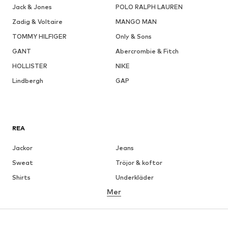
Jack & Jones
POLO RALPH LAUREN
Zadig & Voltaire
MANGO MAN
TOMMY HILFIGER
Only & Sons
GANT
Abercrombie & Fitch
HOLLISTER
NIKE
Lindbergh
GAP
REA
Jackor
Jeans
Sweat
Tröjor & koftor
Shirts
Underkläder
Mer
Byxor
Skjortor
Rockar
Kostymer & kavajer
Badkläder
Stora storlekar