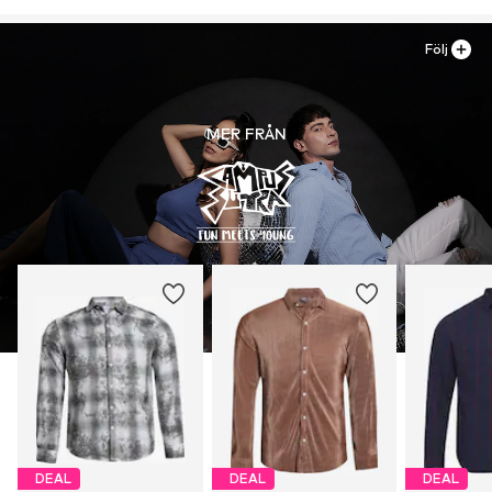
NL
yankit@campussutra.in
Följ
MER FRÅN
DEAL
DEAL
DEAL