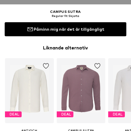
CAMPUS SUTRA
Regular fit Skjorta
Påminn mig när det är tillgängligt
Liknande alternativ
DEAL
DEAL
DEAL
ANTIOCH
CAMPUS SUTRA
AN