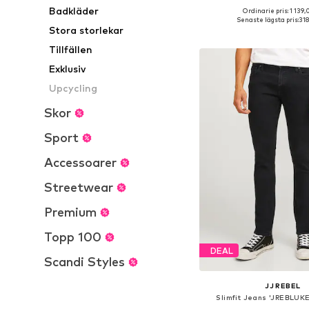
Badkläder
Ordinarie pris: 1 139,
Senaste lägsta pris:
318
Stora storlekar
Lägg till i varu
Tillfällen
Exklusiv
Upcycling
Skor
Sport
Accessoarer
Streetwear
Premium
Topp 100
DEAL
Scandi Styles
JJ REBEL
Slimfit Jeans 'JREBLUK