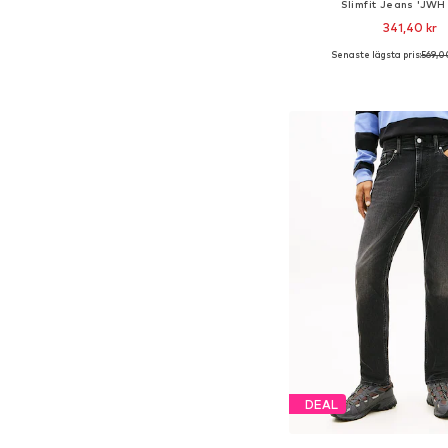
Slimfit Jeans 'JWH
341,40 kr
Senaste lägsta pris:
569,0
Tillgänglig i många s
Lägg till i varu
DEAL