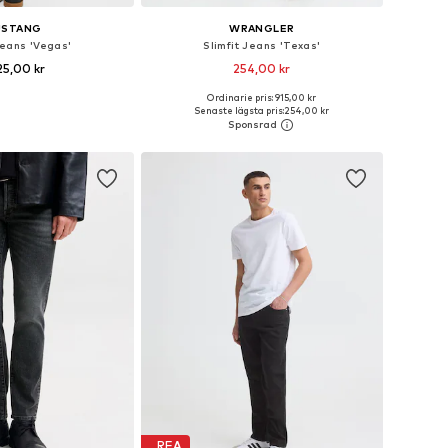
USTANG
WRANGLER
Jeans 'Vegas'
Slimfit Jeans 'Texas'
25,00 kr
254,00 kr
+
1
Ordinarie pris: 915,00 kr
i många storlekar
Tillgängliga storlekar: 30 x 32, 32 x 30, 33 x 32, 34 x 32, 38 x 34
Senaste lägsta pris:
254,00 kr
 i varukorgen
Lägg till i varukorgen
REA