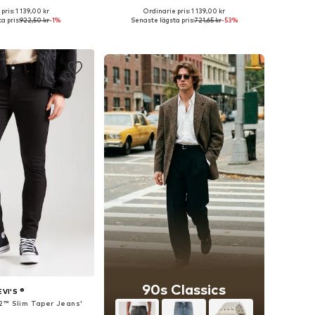
+
16
+
14
pris: 1 139,00 kr
Ordinarie pris: 1 139,00 kr
i många storlekar
Tillgänglig i många storlekar
a pris:
922,50 kr
-1%
Senaste lägsta pris:
721,65 kr
-53%
 i varukorgen
Lägg till i varukorgen
90s Classics
EVI'S ®
12™ Slim Taper Jeans'