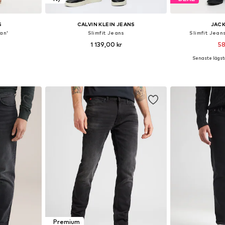
S
CALVIN KLEIN JEANS
JACK
an'
Slimfit Jeans
Slimfit Jean
1 139,00 kr
58
Senaste lägsta
torlekar
Tillgänglig i många storlekar
Tillgänglig 
korgen
Lägg till i varukorgen
Lägg till
Premium