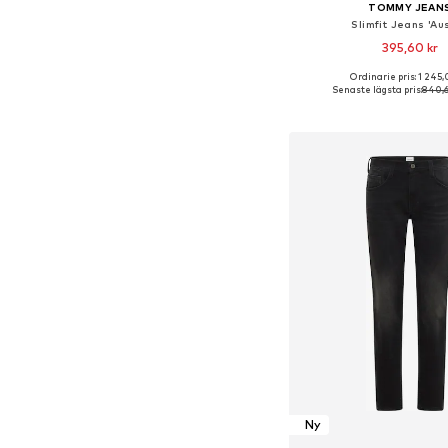
TOMMY JEAN
Slimfit Jeans 'Aus
395,60 kr
Ordinarie pris: 1 245,
Tillgänglig i många s
Senaste lägsta pris:
840,6
Lägg till i varu
Ny