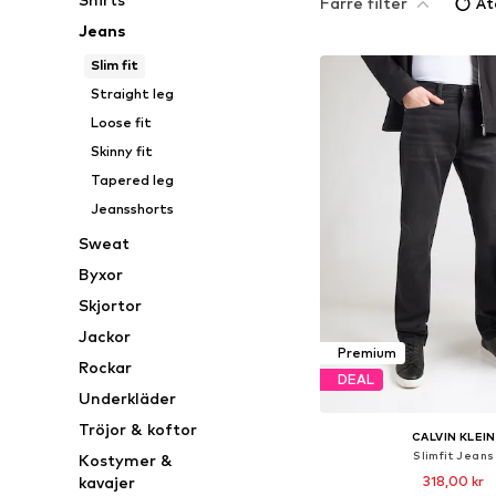
Färre filter
Åt
Jeans
Slim fit
Straight leg
Loose fit
Skinny fit
Tapered leg
Jeansshorts
Sweat
Byxor
Skjortor
Jackor
Premium
Rockar
DEAL
Underkläder
Tröjor & koftor
CALVIN KLEIN
Slimfit Jeans
Kostymer &
318,00 kr
kavajer