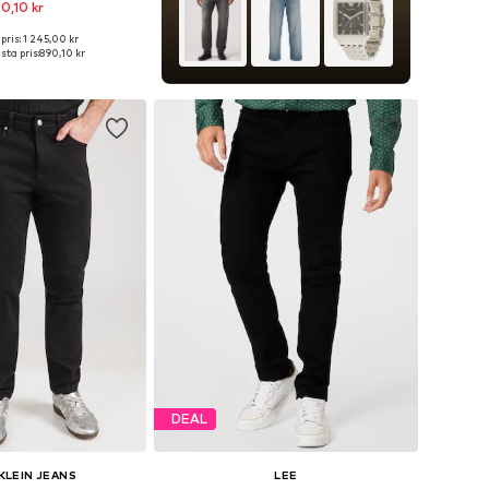
0,10 kr
+
15
pris: 1 245,00 kr
i många storlekar
sta pris:
890,10 kr
 i varukorgen
DEAL
KLEIN JEANS
LEE