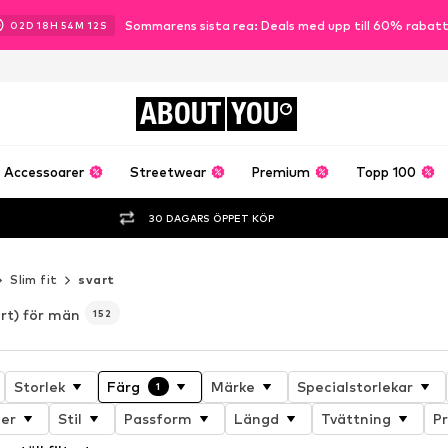
Sommarens sista rea: Deals med upp till 60% rabat
02
D
18
H
54
M
09
S
ABOUT
YOU
Accessoarer
Streetwear
Premium
Topp 100
30 DAGARS ÖPPET KÖP
Slim fit
svart
art) för män
152
Storlek
Färg
Märke
Specialstorlekar
1
er
Stil
Passform
Längd
Tvättning
Pr