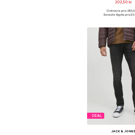
202,50 kr
Ordinarie pris: 285,0
Tillgänglig i många s
Senaste lägsta pris:
202
Lägg till i varu
DEAL
JACK & JONE