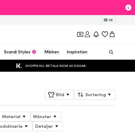
t
SE
Scandi Styles
Märken
Inspiration
SHOPPA NU. BETALA INOM 60 DAGAR.
Bild
Sortering
Material
Mönster
oduktserie
Detaljer