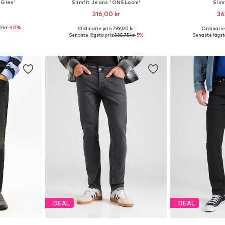
 Glen'
Slimfit Jeans 'ONSLoom'
Slim
316,00 kr
36
0 kr
-40%
Ordinarie pris: 799,00 kr
Ordinarie 
torlekar
Tillgänglig i många storlekar
Tillgänglig 
Senaste lägsta pris:
335,75 kr
-5%
Senaste lägsta
korgen
Lägg till i varukorgen
Lägg till
DEAL
DEAL