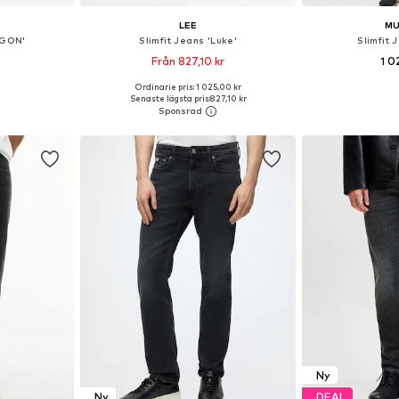
LEE
M
EGON'
Slimfit Jeans 'Luke'
Slimfit 
Från 827,10 kr
1 0
+
4
Ordinarie pris: 1 025,00 kr
torlekar
Tillgänglig i många storlekar
Tillgänglig 
Senaste lägsta pris:
827,10 kr
korgen
Lägg till i varukorgen
Lägg till
Ny
Ny
DEAL