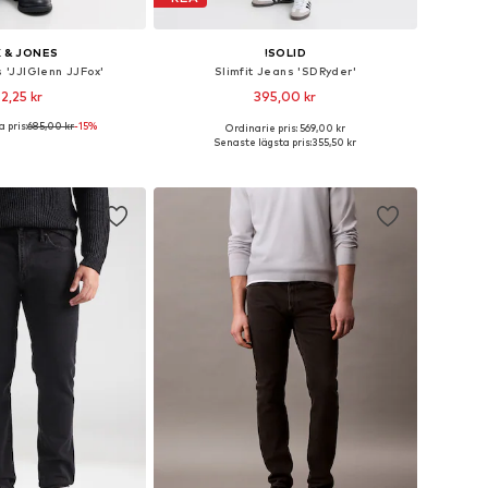
 & JONES
!SOLID
s 'JJIGlenn JJFox'
Slimfit Jeans 'SDRyder'
2,25 kr
395,00 kr
 pris:
685,00 kr
-15%
Ordinarie pris: 569,00 kr
i många storlekar
Tillgänglig i många storlekar
Senaste lägsta pris:
355,50 kr
 i varukorgen
Lägg till i varukorgen