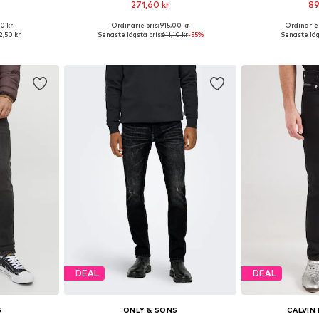
271,60 kr
89
+
4
0 kr
Ordinarie pris: 915,00 kr
Ordinarie 
torlekar
Tillgänglig i många storlekar
Tillgänglig 
,50 kr
Senaste lägsta pris:
611,10 kr
-55%
Senaste läg
korgen
Lägg till i varukorgen
Lägg till
DEAL
DEAL
S
ONLY & SONS
CALVIN 