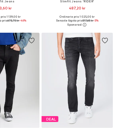
fit Jeans
Slimfit Jeans 'RIDER'
3,60 kr
487,20 kr
pris: 1 139,00 kr
Ordinarie pris: 1 025,00 kr
i många storlekar
Tillgängliga storlekar: 29 x 32, 31 x 34, 32 x 34, 34 x 34, 34 x 30
 pris:
675,75 kr
-46%
Senaste lägsta pris:
517,65 kr
-5%
 i varukorgen
Lägg till i varukorgen
DEAL