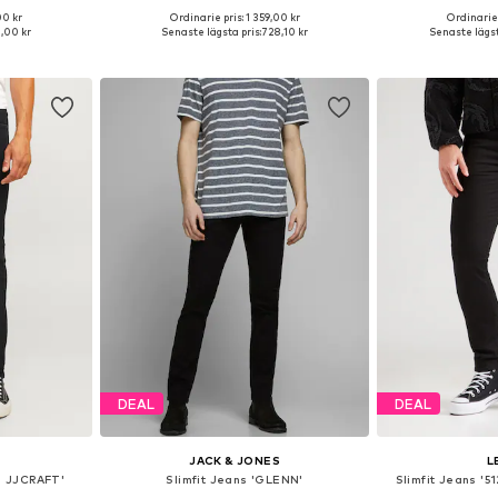
00 kr
Ordinarie pris: 1 359,00 kr
Ordinarie 
Tillgängliga storlekar: 30 x 32, 32 x 32, 33 x 32, 34 x 32, 36 x 32, 38 x 32
Tillgänglig i många storlekar
Tillgänglig 
,00 kr
Senaste lägsta pris:
728,10 kr
Senaste lägst
korgen
Lägg till i varukorgen
Lägg till
DEAL
DEAL
JACK & JONES
L
E JJCRAFT'
Slimfit Jeans 'GLENN'
Slimfit Jeans '5