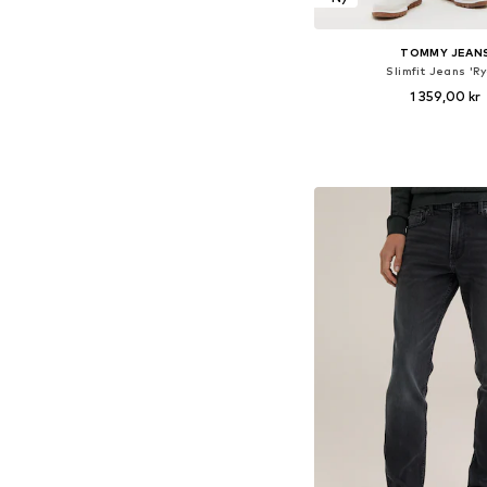
TOMMY JEAN
Slimfit Jeans 'Ry
1 359,00 kr
Tillgänglig i många s
Lägg till i varu