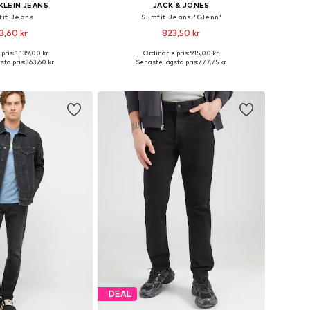
KLEIN JEANS
JACK & JONES
fit Jeans
Slimfit Jeans 'Glenn'
3,60 kr
823,50 kr
+
4
pris: 1 139,00 kr
Ordinarie pris: 915,00 kr
i många storlekar
Tillgänglig i många storlekar
sta pris:
363,60 kr
Senaste lägsta pris:
777,75 kr
 i varukorgen
Lägg till i varukorgen
DEAL