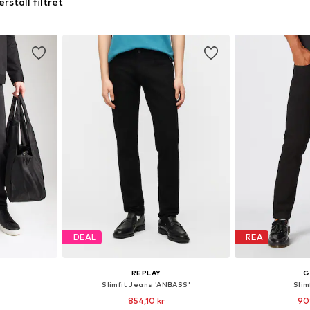
erställ filtret
DEAL
REA
REPLAY
G
Slimfit Jeans 'ANBASS'
Slim
854,10 kr
90