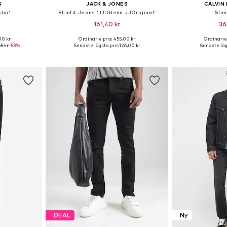
S
JACK & JONES
CALVIN 
tin'
Slimfit Jeans 'JJIGlenn JJOriginal'
Slim
161,40 kr
36
00 kr
Ordinarie pris: 455,00 kr
Ordinarie 
torlekar
Tillgänglig i många storlekar
Tillgänglig 
5 kr
-53%
Senaste lägsta pris:
126,00 kr
Senaste läg
korgen
Lägg till i varukorgen
Lägg till
DEAL
Ny