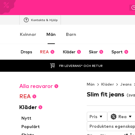
Kontakta & Hjälp
Kvinnor
Män
Barn
Drops
REA
Kläder
Skor
Sport
FRI LEVERANS* OCH RETUR
Män
Kläder
Jeans
Alla reavaror
Slim fit jeans
(sv
REA
Kläder
Pris
Rea
Nytt
Produktens egenskap
Populärt
Shirts