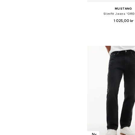
MUSTANG
Slimfit Jeans 'OR
1 025,00 kr
Tillgänglig i många s
Lägg till i varu
Ny