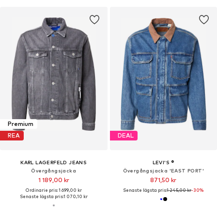
Premium
REA
DEAL
KARL LAGERFELD JEANS
LEVI'S ®
Övergångsjacka
Övergångsjacka 'EAST PORT'
1 189,00 kr
871,50 kr
Ordinarie pris: 1 699,00 kr
Senaste lägsta pris:
1 245,00 kr
-30%
Senaste lägsta pris:
1 070,10 kr