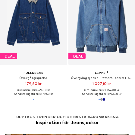
DEAL
DEAL
PULL&BEAR
LEVI'S ®
Övergångsjacka
Övergångsjacka 'Potrero Denim Hoodie'
179,60 kr
1 097,10 kr
Ordinarie pris: 599,00 kr
Ordinarie pris: 1 359,00 kr
Senaste lägsta pris:
179,60 kr
Senaste lägsta pris:
976,50 kr
UPPTÄCK TRENDER OCH DE BÄSTA VARUMÄRKENA
Inspiration för Jeansjackor