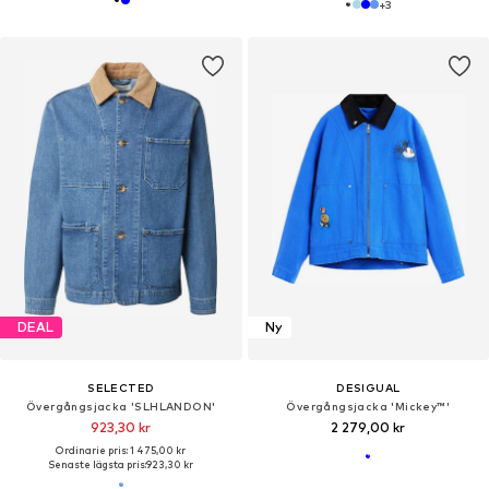
+
3
DEAL
Ny
SELECTED
DESIGUAL
Övergångsjacka 'SLHLANDON'
Övergångsjacka 'Mickey™'
923,30 kr
2 279,00 kr
Ordinarie pris: 1 475,00 kr
Senaste lägsta pris:
923,30 kr