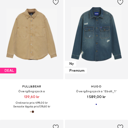
Ny
DEAL
Premium
PULL&BEAR
HUGO
Övergångsjacka
Övergångsjacka 'Ebolt_1'
139,60 kr
1 589,00 kr
Ordinarie pris: 499,00 kr
Senaste lägsta pris:
139,60 kr