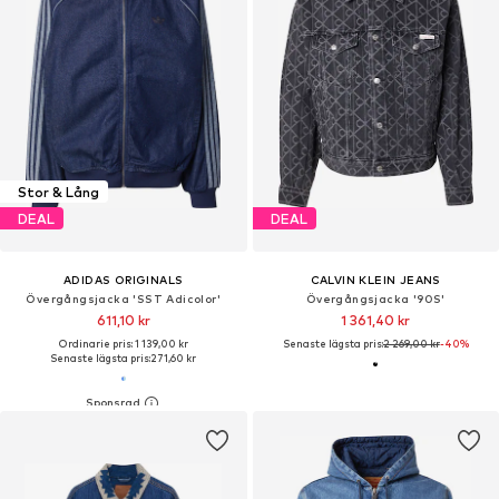
Stor & Lång
DEAL
DEAL
ADIDAS ORIGINALS
CALVIN KLEIN JEANS
Övergångsjacka 'SST Adicolor'
Övergångsjacka '90S'
611,10 kr
1 361,40 kr
Ordinarie pris: 1 139,00 kr
Senaste lägsta pris:
2 269,00 kr
-40%
Senaste lägsta pris:
271,60 kr