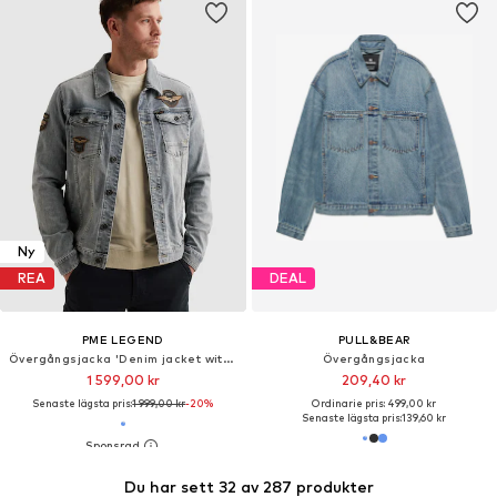
Ny
REA
DEAL
PME LEGEND
PULL&BEAR
Övergångsjacka 'Denim jacket with badges'
Övergångsjacka
1 599,00 kr
209,40 kr
Senaste lägsta pris:
1 999,00 kr
-20%
Ordinarie pris: 499,00 kr
Senaste lägsta pris:
139,60 kr
Du har sett 32 av 287 produkter