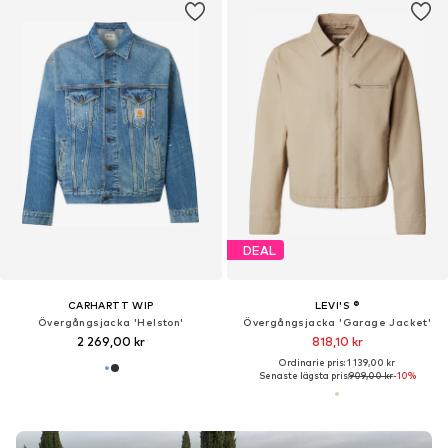
DEAL
CARHARTT WIP
LEVI'S ®
Övergångsjacka 'Helston'
Övergångsjacka 'Garage Jacket'
2 269,00 kr
818,10 kr
Ordinarie pris: 1 139,00 kr
Senaste lägsta pris:
909,00 kr
-10%