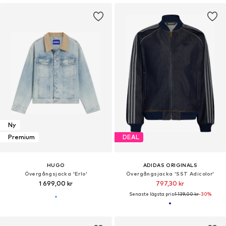
Ny
Premium
DEAL
HUGO
ADIDAS ORIGINALS
Övergångsjacka 'Erlo'
Övergångsjacka 'SST Adicolor'
1 699,00 kr
797,30 kr
Senaste lägsta pris:
1 139,00 kr
-30%