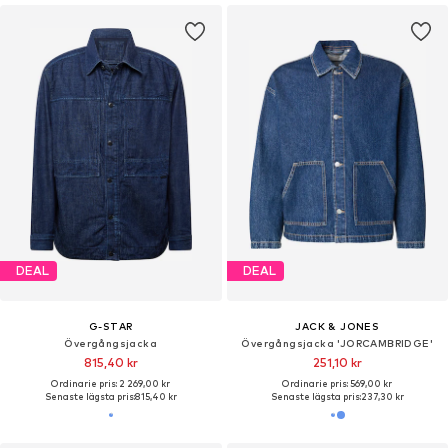
DEAL
DEAL
G-STAR
JACK & JONES
Övergångsjacka
Övergångsjacka 'JORCAMBRIDGE'
815,40 kr
251,10 kr
Ordinarie pris: 2 269,00 kr
Ordinarie pris: 569,00 kr
Senaste lägsta pris:
815,40 kr
Senaste lägsta pris:
237,30 kr