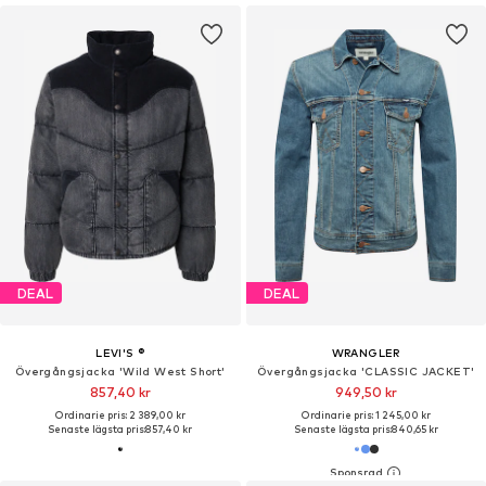
DEAL
DEAL
LEVI'S ®
WRANGLER
Övergångsjacka 'Wild West Short'
Övergångsjacka 'CLASSIC JACKET'
857,40 kr
949,50 kr
Ordinarie pris: 2 389,00 kr
Ordinarie pris: 1 245,00 kr
Senaste lägsta pris:
857,40 kr
Senaste lägsta pris:
840,65 kr