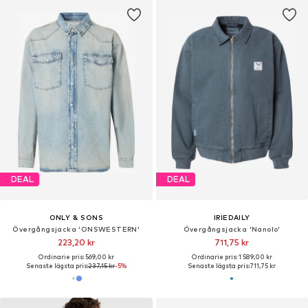
DEAL
DEAL
ONLY & SONS
IRIEDAILY
Övergångsjacka 'ONSWESTERN'
Övergångsjacka 'Nanolo'
223,20 kr
711,75 kr
Ordinarie pris: 569,00 kr
Ordinarie pris: 1 589,00 kr
Senaste lägsta pris:
237,15 kr
-5%
Senaste lägsta pris:
711,75 kr