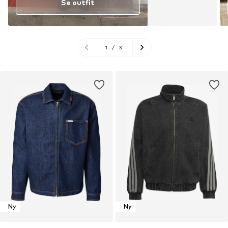
Se outfit
1
/
3
Ny
Ny