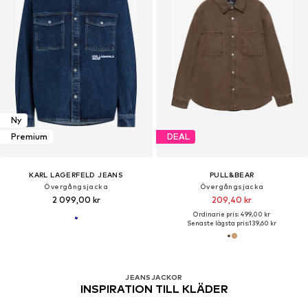
Ny
Premium
DEAL
KARL LAGERFELD JEANS
PULL&BEAR
Övergångsjacka
Övergångsjacka
2 099,00 kr
209,40 kr
Ordinarie pris: 499,00 kr
Senaste lägsta pris:
139,60 kr
JEANSJACKOR
INSPIRATION TILL KLÄDER