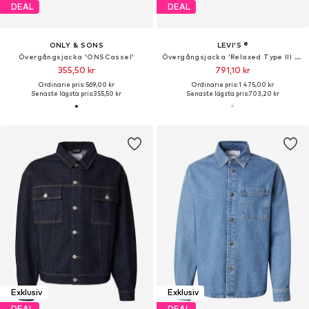
DEAL
DEAL
ONLY & SONS
LEVI'S ®
Övergångsjacka 'ONSCassel'
Övergångsjacka 'Relaxed Type III Trucker Jacket'
355,50 kr
791,10 kr
Ordinarie pris: 569,00 kr
Ordinarie pris: 1 475,00 kr
Senaste lägsta pris:
355,50 kr
Senaste lägsta pris:
703,20 kr
Exklusiv
Exklusiv
DEAL
DEAL