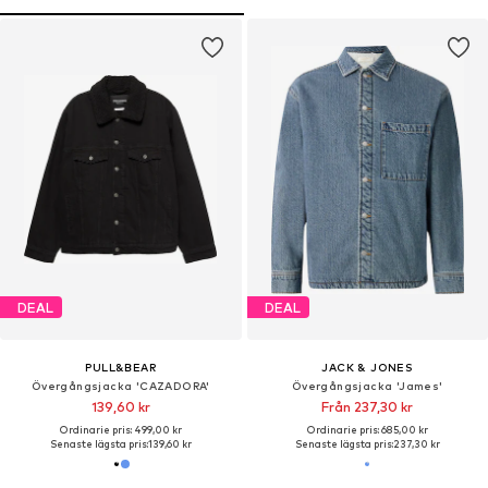
DEAL
DEAL
PULL&BEAR
JACK & JONES
Övergångsjacka 'CAZADORA'
Övergångsjacka 'James'
139,60 kr
Från 237,30 kr
Ordinarie pris: 499,00 kr
Ordinarie pris: 685,00 kr
Senaste lägsta pris:
139,60 kr
Senaste lägsta pris:
237,30 kr