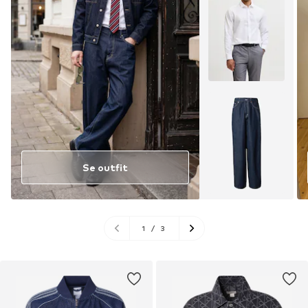
Se outfit
1
/
3