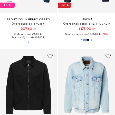
DEAL
REA
ABOUT YOU X BENNY CRISTO
LEVI'S ®
Övergångsjacka 'Colin'
Övergångsjacka 'THE TRUCKER'
307,60 kr
1 175,00 kr
Ordinarie pris: 915,00 kr
Senaste lägsta pris:
1 475,00 kr
-20%
Senaste lägsta pris:
307,60 kr
+
3