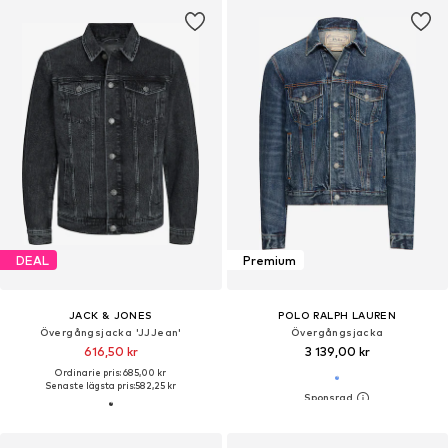
DEAL
Premium
JACK & JONES
POLO RALPH LAUREN
Övergångsjacka 'JJJean'
Övergångsjacka
616,50 kr
3 139,00 kr
Ordinarie pris: 685,00 kr
Senaste lägsta pris:
582,25 kr